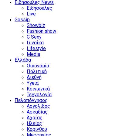
Ειδησούλες News
Ειδησούλες
Live
Gossip
Showbiz
Fashion show
G Sexy
Γυναίκα
Lifestyle
Media
Ελλάδα
Οικονομία
Πολιτική
Διεθνή
Υγεία
Κοινωνικά
Τεχνολογία
Πελοπόννησος
Αργολίδος
Αρκαδίας
Αχαΐας
Ηλείας
Κορίνθου
Μεσσηνίας