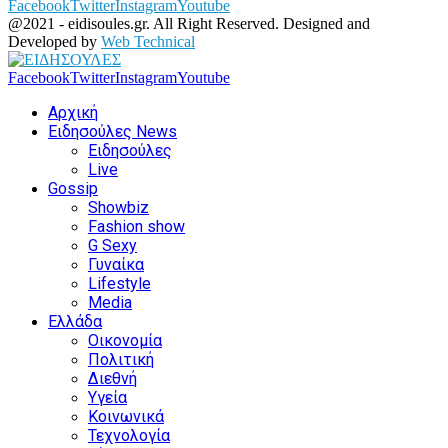
Facebook
Twitter
Instagram
Youtube
@2021 - eidisoules.gr. All Right Reserved. Designed and
Developed by
Web Technical
Facebook
Twitter
Instagram
Youtube
Αρχική
Ειδησούλες News
Ειδησούλες
Live
Gossip
Showbiz
Fashion show
G Sexy
Γυναίκα
Lifestyle
Media
Ελλάδα
Οικονομία
Πολιτική
Διεθνή
Υγεία
Κοινωνικά
Τεχνολογία