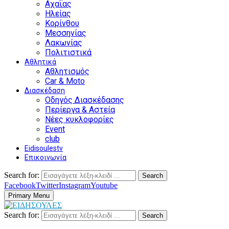
Αχαΐας
Ηλείας
Κορίνθου
Μεσσηνίας
Λακωνίας
Πολιτιστικά
Αθλητικά
Αθλητισμός
Car & Moto
Διασκέδαση
Οδηγός Διασκέδασης
Περίεργα & Αστεία
Νέες κυκλοφορίες
Event
club
Eidisoulestv
Επικοινωνία
Search for:
Search
Facebook
Twitter
Instagram
Youtube
Primary Menu
Search for:
Search