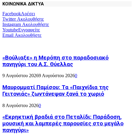
ΚΟΙΝΩΝΙΚΑ ΔΙΚΤΥΑ
Facebook
Αρέσει
Twitter
Ακολουθήστε
Instagram
Ακολουθήστε
Youtube
Εγγραφείτε
Email
Ακολουθήστε
«Βούλιαξε» η Μερόπη στο παραδοσιακό
πανηγύρι του Α.Σ. Θύελλας
9 Αυγούστου 2026
9 Αυγούστου 2026
0
Μαυρομματί Παμίσου: Τα «Παιχνίδια της
Γειτονιάς» ζωντάνεψαν ξανά το χωριό
8 Αυγούστου 2026
0
«Εκρηκτική βραδιά στο Πεταλίδι: Παράδοση,
μουσική και λαμπερές παρουσίες στο μεγάλο
πανηγύρι»