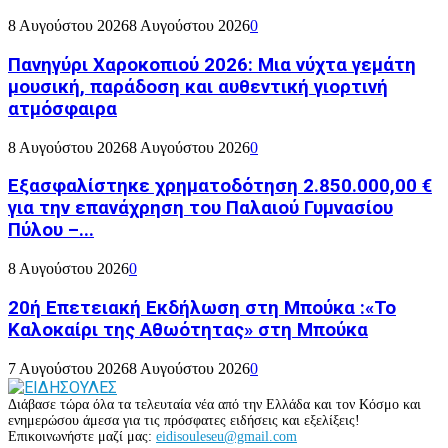
8 Αυγούστου 2026
8 Αυγούστου 2026
0
Πανηγύρι Χαροκοπιού 2026: Μια νύχτα γεμάτη
μουσική, παράδοση και αυθεντική γιορτινή
ατμόσφαιρα
8 Αυγούστου 2026
8 Αυγούστου 2026
0
Εξασφαλίστηκε χρηματοδότηση 2.850.000,00 €
για την επανάχρηση του Παλαιού Γυμνασίου
Πύλου –...
8 Αυγούστου 2026
0
20ή Επετειακή Εκδήλωση στη Μπούκα :«Το
Καλοκαίρι της Αθωότητας» στη Μπούκα
7 Αυγούστου 2026
8 Αυγούστου 2026
0
Διάβασε τώρα όλα τα τελευταία νέα από την Ελλάδα και τον Κόσμο και
ενημερώσου άμεσα για τις πρόσφατες ειδήσεις και εξελίξεις!
Επικοινωνήστε μαζί μας:
eidisouleseu@gmail.com