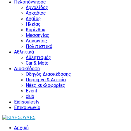
Πελοπόννησος
Αργολίδος
Αρκαδίας
Αχαΐας
Ηλείας
Κορίνθου
Μεσσηνίας
Λακωνίας
Πολιτιστικά
Αθλητικά
Αθλητισμός
Car & Moto
Διασκέδαση
Οδηγός Διασκέδασης
Περίεργα & Αστεία
Νέες κυκλοφορίες
Event
club
Eidisoulestv
Επικοινωνία
Αρχική