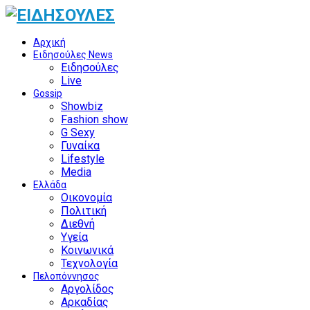
Αρχική
Ειδησούλες News
Ειδησούλες
Live
Gossip
Showbiz
Fashion show
G Sexy
Γυναίκα
Lifestyle
Media
Ελλάδα
Οικονομία
Πολιτική
Διεθνή
Υγεία
Κοινωνικά
Τεχνολογία
Πελοπόννησος
Αργολίδος
Αρκαδίας