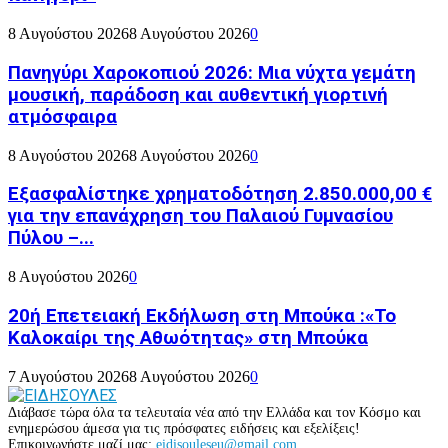
8 Αυγούστου 2026
8 Αυγούστου 2026
0
Πανηγύρι Χαροκοπιού 2026: Μια νύχτα γεμάτη
μουσική, παράδοση και αυθεντική γιορτινή
ατμόσφαιρα
8 Αυγούστου 2026
8 Αυγούστου 2026
0
Εξασφαλίστηκε χρηματοδότηση 2.850.000,00 €
για την επανάχρηση του Παλαιού Γυμνασίου
Πύλου –...
8 Αυγούστου 2026
0
20ή Επετειακή Εκδήλωση στη Μπούκα :«Το
Καλοκαίρι της Αθωότητας» στη Μπούκα
7 Αυγούστου 2026
8 Αυγούστου 2026
0
Διάβασε τώρα όλα τα τελευταία νέα από την Ελλάδα και τον Κόσμο και
ενημερώσου άμεσα για τις πρόσφατες ειδήσεις και εξελίξεις!
Επικοινωνήστε μαζί μας:
eidisouleseu@gmail.com