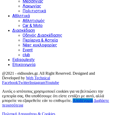
Μεσσηνίας
Λακωνίας
Πολιτιστικά
Αθλητικά
Αθλητισμός
Car & Moto
Διασκέδαση
Οδηγός Διασκέδασης
Περίεργα & Αστεία
Νέες κυκλοφορίες
Event
club
Eidisoulestv
Επικοινωνία
@2021 - eidisoules.gr. All Right Reserved. Designed and
Developed by
Web Technical
Facebook
Twitter
Instagram
Youtube
Αυτός ο ιστότοπος χρησιμοποιεί cookies για να βελτιώσει την
εμπειρία σας. Θα υποθέσουμε ότι είστε εντάξει με αυτό, αλλά
μπορείτε να εξαιρεθείτε εάν το επιθυμείτε.
Αποδέχομαι
Διαβάστε
περισσότερα
Πολιτική Απορρήτου & Cookies