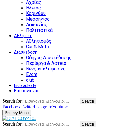
Αχαΐας
Ηλείας
Κορίνθου
Μεσσηνίας
Λακωνίας
Πολιτιστικά
Αθλητικά
Αθλητισμός
Car & Moto
Διασκέδαση
Οδηγός Διασκέδασης
Περίεργα & Αστεία
Νέες κυκλοφορίες
Event
club
Eidisoulestv
Επικοινωνία
Search for:
Search
Facebook
Twitter
Instagram
Youtube
Primary Menu
Search for:
Search