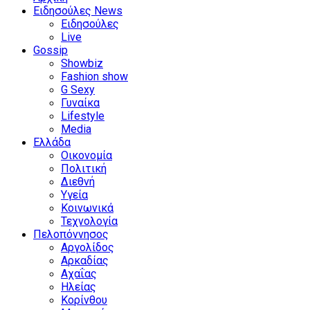
Ειδησούλες News
Ειδησούλες
Live
Gossip
Showbiz
Fashion show
G Sexy
Γυναίκα
Lifestyle
Media
Ελλάδα
Οικονομία
Πολιτική
Διεθνή
Υγεία
Κοινωνικά
Τεχνολογία
Πελοπόννησος
Αργολίδος
Αρκαδίας
Αχαΐας
Ηλείας
Κορίνθου