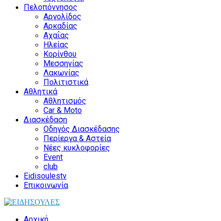
Πελοπόννησος
Αργολίδος
Αρκαδίας
Αχαΐας
Ηλείας
Κορίνθου
Μεσσηνίας
Λακωνίας
Πολιτιστικά
Αθλητικά
Αθλητισμός
Car & Moto
Διασκέδαση
Οδηγός Διασκέδασης
Περίεργα & Αστεία
Νέες κυκλοφορίες
Event
club
Eidisoulestv
Επικοινωνία
Αρχική