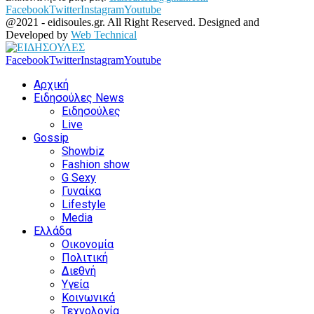
Facebook
Twitter
Instagram
Youtube
@2021 - eidisoules.gr. All Right Reserved. Designed and
Developed by
Web Technical
Facebook
Twitter
Instagram
Youtube
Αρχική
Ειδησούλες News
Ειδησούλες
Live
Gossip
Showbiz
Fashion show
G Sexy
Γυναίκα
Lifestyle
Media
Ελλάδα
Οικονομία
Πολιτική
Διεθνή
Υγεία
Κοινωνικά
Τεχνολογία