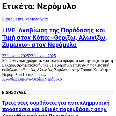
Ετικέτα: Νερόμυλο
Eidisoulestv
Live
Μεσσηνίας
LIVE| Αναβίωση της Παράδοσης και
Τιμή στον Κόπο: «Θερίζω, Αλωνίζω,
Ζυμώνω» στον Νερόμυλο
22 Ιουνίου 2025
23 Ιουνίου 2025
Με αυθεντικά χρώματα, νοσταλγικά αρώματα και την ψυχή γεμάτη
Ελλάδα, πραγματοποιήθηκε με εξαιρετική επιτυχία η πολιτιστική
εκδήλωση «Θερίζω, Αλωνίζω, Ζυμώνω» στην Τοπική Κοινότητα
Νερόμυλου Πεταλιδίου....
Αλωνίζω
Ζυμώνω
Θερίζω
Νερόμυλο
ΕΙΔΗΣΟΥΛΕΣ
Τρεις νέες συμβάσεις για αντιπλημμυρική
προστασία και οδικές παρεμβάσεις στην
Κορινθία από την Περιφέρεια