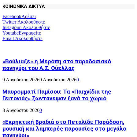
ΚΟΙΝΩΝΙΚΑ ΔΙΚΤΥΑ
Facebook
Αρέσει
Twitter
Ακολουθήστε
Instagram
Ακολουθήστε
Youtube
Εγγραφείτε
Email
Ακολουθήστε
«Βούλιαξε» η Μερόπη στο παραδοσιακό
πανηγύρι του Α.Σ. Θύελλας
9 Αυγούστου 2026
9 Αυγούστου 2026
0
Μαυρομματί Παμίσου: Τα «Παιχνίδια της
Γειτονιάς» ζωντάνεψαν ξανά το χωριό
8 Αυγούστου 2026
0
«Εκρηκτική βραδιά στο Πεταλίδι: Παράδοση,
μουσική και λαμπερές παρουσίες στο μεγάλο
πανηγύρι»