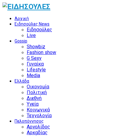
Αρχική
Ειδησούλες News
Ειδησούλες
Live
Gossip
Showbiz
Fashion show
G Sexy
Γυναίκα
Lifestyle
Media
Ελλάδα
Οικονομία
Πολιτική
Διεθνή
Υγεία
Κοινωνικά
Τεχνολογία
Πελοπόννησος
Αργολίδος
Αρκαδίας