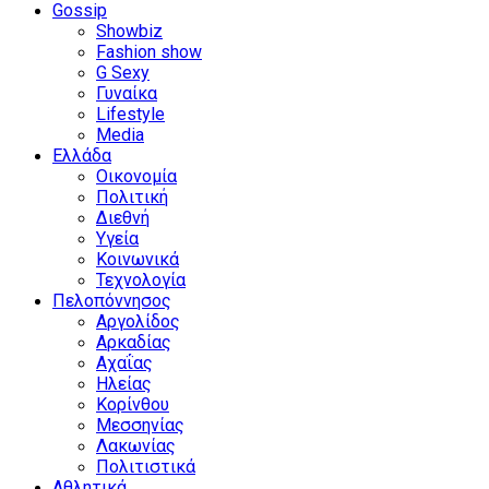
Gossip
Showbiz
Fashion show
G Sexy
Γυναίκα
Lifestyle
Media
Ελλάδα
Οικονομία
Πολιτική
Διεθνή
Υγεία
Κοινωνικά
Τεχνολογία
Πελοπόννησος
Αργολίδος
Αρκαδίας
Αχαΐας
Ηλείας
Κορίνθου
Μεσσηνίας
Λακωνίας
Πολιτιστικά
Αθλητικά