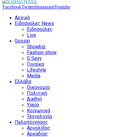
Facebook
Twitter
Instagram
Youtube
Αρχική
Ειδησούλες News
Ειδησούλες
Live
Gossip
Showbiz
Fashion show
G Sexy
Γυναίκα
Lifestyle
Media
Ελλάδα
Οικονομία
Πολιτική
Διεθνή
Υγεία
Κοινωνικά
Τεχνολογία
Πελοπόννησος
Αργολίδος
Αρκαδίας