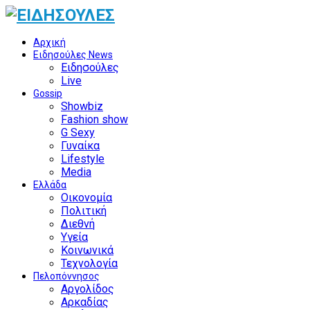
Αρχική
Ειδησούλες News
Ειδησούλες
Live
Gossip
Showbiz
Fashion show
G Sexy
Γυναίκα
Lifestyle
Media
Ελλάδα
Οικονομία
Πολιτική
Διεθνή
Υγεία
Κοινωνικά
Τεχνολογία
Πελοπόννησος
Αργολίδος
Αρκαδίας