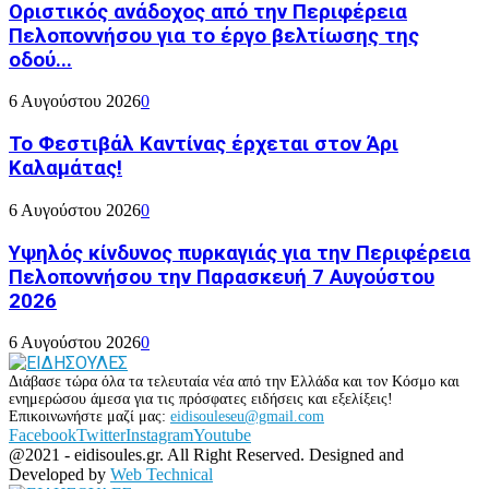
Οριστικός ανάδοχος από την Περιφέρεια
Πελοποννήσου για το έργο βελτίωσης της
οδού...
6 Αυγούστου 2026
0
Το Φεστιβάλ Καντίνας έρχεται στον Άρι
Καλαμάτας!
6 Αυγούστου 2026
0
Υψηλός κίνδυνος πυρκαγιάς για την Περιφέρεια
Πελοποννήσου την Παρασκευή 7 Αυγούστου
2026
6 Αυγούστου 2026
0
Διάβασε τώρα όλα τα τελευταία νέα από την Ελλάδα και τον Κόσμο και
ενημερώσου άμεσα για τις πρόσφατες ειδήσεις και εξελίξεις!
Επικοινωνήστε μαζί μας:
eidisouleseu@gmail.com
Facebook
Twitter
Instagram
Youtube
@2021 - eidisoules.gr. All Right Reserved. Designed and
Developed by
Web Technical