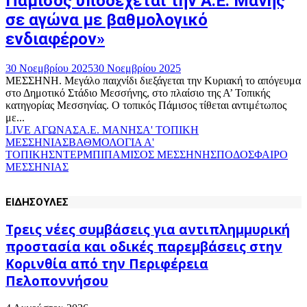
Πάμισος υποδέχεται την Α.Ε. Μάνης
σε αγώνα με βαθμολογικό
ενδιαφέρον»
30 Νοεμβρίου 2025
30 Νοεμβρίου 2025
ΜΕΣΣΗΝΗ. Μεγάλο παιχνίδι διεξάγεται την Κυριακή το απόγευμα
στο Δημοτικό Στάδιο Μεσσήνης, στο πλαίσιο της Α’ Τοπικής
κατηγορίας Μεσσηνίας. Ο τοπικός Πάμισος τίθεται αντιμέτωπος
με...
LIVE ΑΓΩΝΑΣ
Α.Ε. ΜΑΝΗΣ
Α' ΤΟΠΙΚΗ
ΜΕΣΣΗΝΙΑΣ
ΒΑΘΜΟΛΟΓΙΑ Α'
ΤΟΠΙΚΗΣ
ΝΤΕΡΜΠΙ
ΠΑΜΙΣΟΣ ΜΕΣΣΗΝΗΣ
ΠΟΔΟΣΦΑΙΡΟ
ΜΕΣΣΗΝΙΑΣ
ΕΙΔΗΣΟΥΛΕΣ
Τρεις νέες συμβάσεις για αντιπλημμυρική
προστασία και οδικές παρεμβάσεις στην
Κορινθία από την Περιφέρεια
Πελοποννήσου