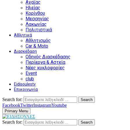
Αχαΐας
Ηλείας
Κορίνθου
Μεσσηνίας
Λακωνίας
Πολιτιστικά
Αθλητικά
Αθλητισμός
Car & Moto
Διασκέδαση
Οδηγός Διασκέδασης
Περίεργα & Αστεία
Νέες κυκλοφορίες
Event
club
Eidisoulestv
Επικοινωνία
Search for:
Search
Facebook
Twitter
Instagram
Youtube
Primary Menu
Search for:
Search