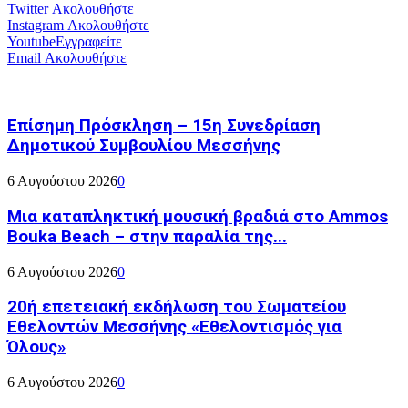
Twitter
Ακολουθήστε
Instagram
Ακολουθήστε
Youtube
Εγγραφείτε
Email
Ακολουθήστε
Επίσημη Πρόσκληση – 15η Συνεδρίαση
Δημοτικού Συμβουλίου Μεσσήνης
6 Αυγούστου 2026
0
Μια καταπληκτική μουσική βραδιά στο Ammos
Bouka Beach – στην παραλία της...
6 Αυγούστου 2026
0
20ή επετειακή εκδήλωση του Σωματείου
Εθελοντών Μεσσήνης «Εθελοντισμός για
Όλους»
6 Αυγούστου 2026
0