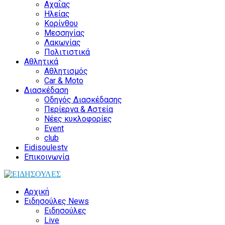
Αχαΐας
Ηλείας
Κορίνθου
Μεσσηνίας
Λακωνίας
Πολιτιστικά
Αθλητικά
Αθλητισμός
Car & Moto
Διασκέδαση
Οδηγός Διασκέδασης
Περίεργα & Αστεία
Νέες κυκλοφορίες
Event
club
Eidisoulestv
Επικοινωνία
Αρχική
Ειδησούλες News
Ειδησούλες
Live