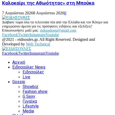
Καλοκαίρι της Αθωότητας» στη Μπούκα
7 Αυγούστου 2026
8 Αυγούστου 2026
0
Διάβασε τώρα όλα τα τελευταία νέα από την Ελλάδα και τον Κόσμο και
ενημερώσου άμεσα για τις πρόσφατες ειδήσεις και εξελίξεις!
Επικοινωνήστε μαζί μας:
eidisouleseu@gmail.com
Facebook
Twitter
Instagram
Youtube
@2021 - eidisoules.gr. All Right Reserved. Designed and
Developed by
Web Technical
Facebook
Twitter
Instagram
Youtube
Αρχική
Ειδησούλες News
Ειδησούλες
Live
Gossip
Showbiz
Fashion show
G Sexy
Γυναίκα
Lifestyle
Media