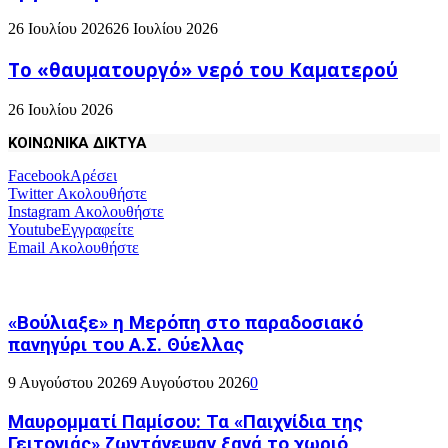
26 Ιουλίου 2026
26 Ιουλίου 2026
Το «θαυματουργό» νερό του Καματερού
26 Ιουλίου 2026
ΚΟΙΝΩΝΙΚΑ ΔΙΚΤΥΑ
Facebook
Αρέσει
Twitter
Ακολουθήστε
Instagram
Ακολουθήστε
Youtube
Εγγραφείτε
Email
Ακολουθήστε
«Βούλιαξε» η Μερόπη στο παραδοσιακό
πανηγύρι του Α.Σ. Θύελλας
9 Αυγούστου 2026
9 Αυγούστου 2026
0
Μαυρομματί Παμίσου: Τα «Παιχνίδια της
Γειτονιάς» ζωντάνεψαν ξανά το χωριό