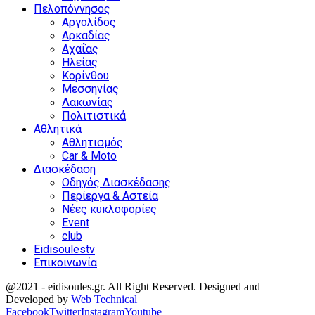
Πελοπόννησος
Αργολίδος
Αρκαδίας
Αχαΐας
Ηλείας
Κορίνθου
Μεσσηνίας
Λακωνίας
Πολιτιστικά
Αθλητικά
Αθλητισμός
Car & Moto
Διασκέδαση
Οδηγός Διασκέδασης
Περίεργα & Αστεία
Νέες κυκλοφορίες
Event
club
Eidisoulestv
Επικοινωνία
@2021 - eidisoules.gr. All Right Reserved. Designed and
Developed by
Web Technical
Facebook
Twitter
Instagram
Youtube