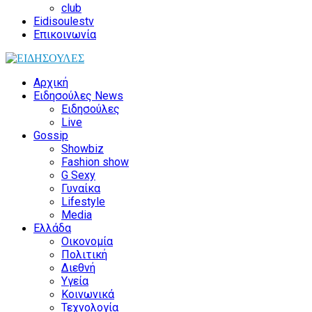
club
Eidisoulestv
Επικοινωνία
Αρχική
Ειδησούλες News
Ειδησούλες
Live
Gossip
Showbiz
Fashion show
G Sexy
Γυναίκα
Lifestyle
Media
Ελλάδα
Οικονομία
Πολιτική
Διεθνή
Υγεία
Κοινωνικά
Τεχνολογία