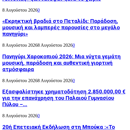
8 Αυγούστου 2026
0
«Εκρηκτική βραδιά στο Πεταλίδι: Παράδοση,
μουσική και λαμπερές παρουσίες στο μεγάλο
πανηγύρι»
8 Αυγούστου 2026
8 Αυγούστου 2026
0
Πανηγύρι Χαροκοπιού 2026: Μια νύχτα γεμάτη
μουσική, παράδοση και αυθεντική γιορτινή
ατμόσφαιρα
8 Αυγούστου 2026
8 Αυγούστου 2026
0
Εξασφαλίστηκε χρηματοδότηση 2.850.000,00 €
για την επανάχρηση του Παλαιού Γυμνασίου
Πύλου –...
8 Αυγούστου 2026
0
20ή Επετειακή Εκδήλωση στη Μπούκα :«Το