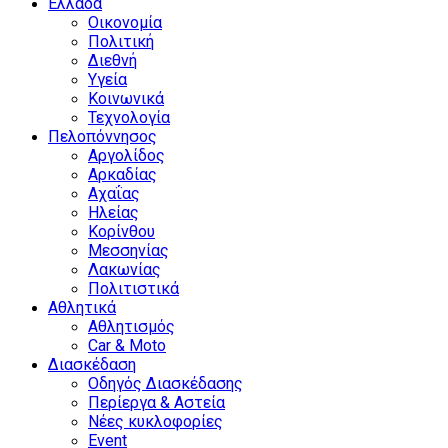
Ελλάδα
Οικονομία
Πολιτική
Διεθνή
Υγεία
Κοινωνικά
Τεχνολογία
Πελοπόννησος
Αργολίδος
Αρκαδίας
Αχαΐας
Ηλείας
Κορίνθου
Μεσσηνίας
Λακωνίας
Πολιτιστικά
Αθλητικά
Αθλητισμός
Car & Moto
Διασκέδαση
Οδηγός Διασκέδασης
Περίεργα & Αστεία
Νέες κυκλοφορίες
Event