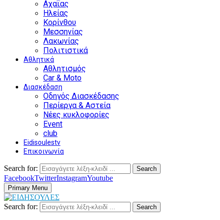
Αχαΐας
Ηλείας
Κορίνθου
Μεσσηνίας
Λακωνίας
Πολιτιστικά
Αθλητικά
Αθλητισμός
Car & Moto
Διασκέδαση
Οδηγός Διασκέδασης
Περίεργα & Αστεία
Νέες κυκλοφορίες
Event
club
Eidisoulestv
Επικοινωνία
Search for:
Search
Facebook
Twitter
Instagram
Youtube
Primary Menu
Search for:
Search