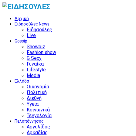
Αρχική
Ειδησούλες News
Ειδησούλες
Live
Gossip
Showbiz
Fashion show
G Sexy
Γυναίκα
Lifestyle
Media
Ελλάδα
Οικονομία
Πολιτική
Διεθνή
Υγεία
Κοινωνικά
Τεχνολογία
Πελοπόννησος
Αργολίδος
Αρκαδίας