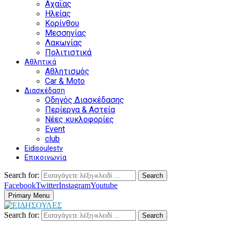
Αχαΐας
Ηλείας
Κορίνθου
Μεσσηνίας
Λακωνίας
Πολιτιστικά
Αθλητικά
Αθλητισμός
Car & Moto
Διασκέδαση
Οδηγός Διασκέδασης
Περίεργα & Αστεία
Νέες κυκλοφορίες
Event
club
Eidisoulestv
Επικοινωνία
Search for:
Search
Facebook
Twitter
Instagram
Youtube
Primary Menu
Search for:
Search