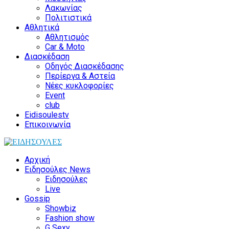
Λακωνίας
Πολιτιστικά
Αθλητικά
Αθλητισμός
Car & Moto
Διασκέδαση
Οδηγός Διασκέδασης
Περίεργα & Αστεία
Νέες κυκλοφορίες
Event
club
Eidisoulestv
Επικοινωνία
Αρχική
Ειδησούλες News
Ειδησούλες
Live
Gossip
Showbiz
Fashion show
G Sexy