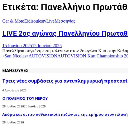
Ετικέτα: Πανελλήνιο Πρωτάθ
Car & Moto
Eidisoulestv
Live
Μεσσηνίας
LIVE 2ος αγώνας Πανελληνίου Πρωταθ
15 Ιουνίου 2025
15 Ιουνίου 2025
Πανελλήνια συγκέντρωση ταλέντων στον 2ο αγώνα Kart στην Καλαμάτ
«San Nicolas»
AUTOVISION
AUTOVISION Kart Championship 2
ΕΙΔΗΣΟΥΛΕΣ
Τρεις νέες συμβάσεις για αντιπλημμυρική προστασί
4 Αυγούστου 2026
Ο ΠΟΛΕΜΟΣ ΤΟΥ ΝΕΡΟΥ
26 Ιουλίου 2026
26 Ιουλίου 2026
Ακόμα και οι πιο ανθεκτικοί επιζώντες της ερήμου στον πλανήτ
26 Ιουλίου 2026