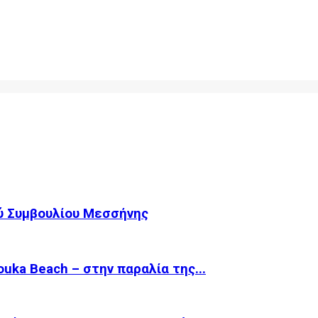
ύ Συμβουλίου Μεσσήνης
ka Beach – στην παραλία της...