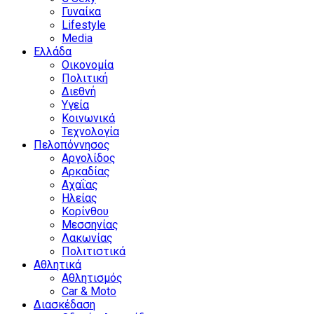
Γυναίκα
Lifestyle
Media
Ελλάδα
Οικονομία
Πολιτική
Διεθνή
Υγεία
Κοινωνικά
Τεχνολογία
Πελοπόννησος
Αργολίδος
Αρκαδίας
Αχαΐας
Ηλείας
Κορίνθου
Μεσσηνίας
Λακωνίας
Πολιτιστικά
Αθλητικά
Αθλητισμός
Car & Moto
Διασκέδαση