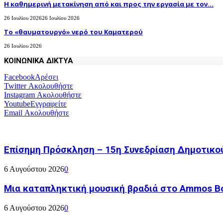
H καθημερινή μετακίνηση από και προς την εργασία με τον...
26 Ιουλίου 2026
26 Ιουλίου 2026
Το «θαυματουργό» νερό του Καματερού
26 Ιουλίου 2026
ΚΟΙΝΩΝΙΚΑ ΔΙΚΤΥΑ
Facebook
Αρέσει
Twitter
Ακολουθήστε
Instagram
Ακολουθήστε
Youtube
Εγγραφείτε
Email
Ακολουθήστε
Επίσημη Πρόσκληση – 15η Συνεδρίαση Δημοτικο
6 Αυγούστου 2026
0
Μια καταπληκτική μουσική βραδιά στο Ammos Bou
6 Αυγούστου 2026
0