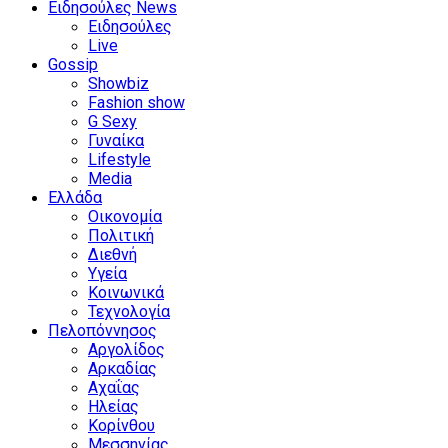
Ειδησούλες News
Ειδησούλες
Live
Gossip
Showbiz
Fashion show
G Sexy
Γυναίκα
Lifestyle
Media
Ελλάδα
Οικονομία
Πολιτική
Διεθνή
Υγεία
Κοινωνικά
Τεχνολογία
Πελοπόννησος
Αργολίδος
Αρκαδίας
Αχαΐας
Ηλείας
Κορίνθου
Μεσσηνίας