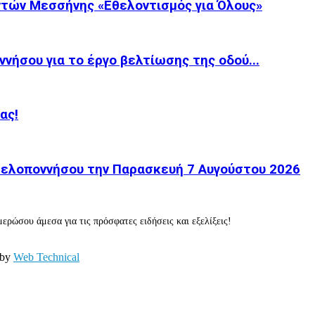
τών Μεσσήνης «Εθελοντισμός για Όλους»
νήσου για το έργο βελτίωσης της οδού...
ας!
 Πελοποννήσου την Παρασκευή 7 Αυγούστου 2026
ερώσου άμεσα για τις πρόσφατες ειδήσεις και εξελίξεις!
 by
Web Technical