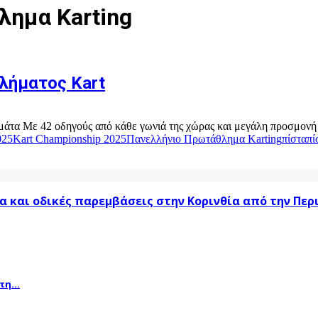
λημα Karting
λήματος Kart
α Με 42 οδηγούς από κάθε γωνιά της χώρας και μεγάλη προσμονή σε 
025
Kart Championship 2025
Πανελλήνιο Πρωτάθλημα Karting
πίστα
πί
α και οδικές παρεμβάσεις στην Κορινθία από την Πε
η...