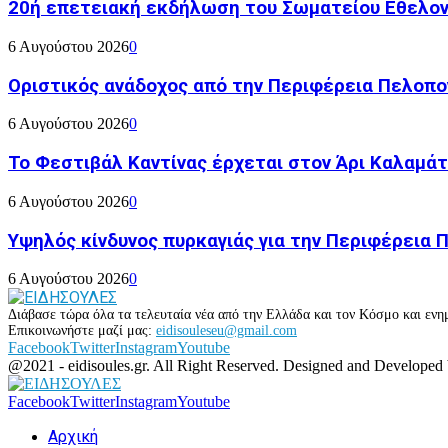
20ή επετειακή εκδήλωση του Σωματείου Εθελον
6 Αυγούστου 2026
0
Οριστικός ανάδοχος από την Περιφέρεια Πελοπον
6 Αυγούστου 2026
0
Το Φεστιβάλ Καντίνας έρχεται στον Άρι Καλαμάτ
6 Αυγούστου 2026
0
Υψηλός κίνδυνος πυρκαγιάς για την Περιφέρεια
6 Αυγούστου 2026
0
Διάβασε τώρα όλα τα τελευταία νέα από την Ελλάδα και τον Κόσμο και ενημ
Επικοινωνήστε μαζί μας:
eidisouleseu@gmail.com
Facebook
Twitter
Instagram
Youtube
@2021 - eidisoules.gr. All Right Reserved. Designed and Developed
Facebook
Twitter
Instagram
Youtube
Αρχική