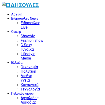
Αρχική
Ειδησούλες News
Ειδησούλες
Live
Gossip
Showbiz
Fashion show
G Sexy
Γυναίκα
Lifestyle
Media
Ελλάδα
Οικονομία
Πολιτική
Διεθνή
Υγεία
Κοινωνικά
Τεχνολογία
Πελοπόννησος
Αργολίδος
Αρκαδίας