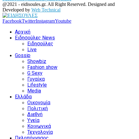
@2021 - eidisoules.gr. All Right Reserved. Designed and
Developed by
Web Technical
Facebook
Twitter
Instagram
Youtube
Αρχική
Ειδησούλες News
Ειδησούλες
Live
Gossip
Showbiz
Fashion show
G Sexy
Γυναίκα
Lifestyle
Media
Ελλάδα
Οικονομία
Πολιτική
Διεθνή
Υγεία
Κοινωνικά
Τεχνολογία
Πελοπόννησος