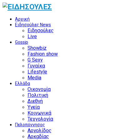
Αρχική
Ειδησούλες News
Ειδησούλες
Live
Gossip
Showbiz
Fashion show
G Sexy
Γυναίκα
Lifestyle
Media
Ελλάδα
Οικονομία
Πολιτική
Διεθνή
Υγεία
Κοινωνικά
Τεχνολογία
Πελοπόννησος
Αργολίδος
Αρκαδίας