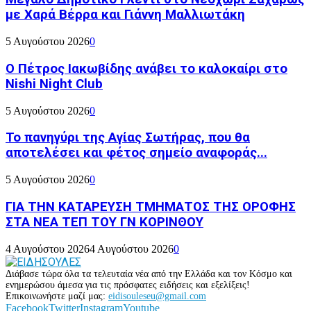
με Χαρά Βέρρα και Γιάννη Μαλλιωτάκη
5 Αυγούστου 2026
0
Ο Πέτρος Ιακωβίδης ανάβει το καλοκαίρι στο
Nishi Night Club
5 Αυγούστου 2026
0
Το πανηγύρι της Αγίας Σωτήρας, που θα
αποτελέσει και φέτος σημείο αναφοράς...
5 Αυγούστου 2026
0
ΓΙΑ ΤΗΝ ΚΑΤΑΡΕΥΣΗ ΤΜΗΜΑΤΟΣ ΤΗΣ ΟΡΟΦΗΣ
ΣΤΑ ΝΕΑ ΤΕΠ ΤΟΥ ΓΝ ΚΟΡΙΝΘΟΥ
4 Αυγούστου 2026
4 Αυγούστου 2026
0
Διάβασε τώρα όλα τα τελευταία νέα από την Ελλάδα και τον Κόσμο και
ενημερώσου άμεσα για τις πρόσφατες ειδήσεις και εξελίξεις!
Επικοινωνήστε μαζί μας:
eidisouleseu@gmail.com
Facebook
Twitter
Instagram
Youtube