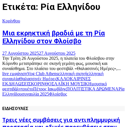
Ετικέτα: Ρία Ελληνίδου
Κορίνθου
Μια εκρηκτική βραδιά με τη Ρία
Ελληνίδου στον Φλοίσβο
27 Αυγούστου 2025
27 Αυγούστου 2025
Την Τρίτη 26 Αυγούστου 2025, η πλατεία του Φλοίσβου στην
Κόρινθο μετατράπηκε σε σκηνή γεμάτη φως, μουσική και
συναίσθημα. Στο πλαίσιο του φεστιβάλ «Θαλασσινές Ημέρες»,...
live εμφάνιση
Vog Club Athens
ελληνική σκηνή
ελληνική
συναυλία
Θαλασσινές Ημέρες
ΚΑΛΟΚΑΙΡΙΝΕΣ
ΕΚΔΗΛΩΣΕΙΣ
ΚΟΡΙΝΘΟΣ
ΛΑΪΚΗ ΜΟΥΣΙΚΗ
μουσικό
φεστιβάλ
ντουέτο
Πέτρος Ιακωβίδης
ΠΟΛΙΤΙΣΤΙΚΑ ΔΡΩΜΕΝΑ
Ρία
Ελληνίδου
συναυλία 2025
Φλοίσβος
ΕΙΔΗΣΟΥΛΕΣ
Τρεις νέες συμβάσεις για αντιπλημμυρική
προστασία και οδικές παρεμβάσεις στην