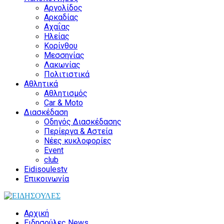
Αργολίδος
Αρκαδίας
Αχαΐας
Ηλείας
Κορίνθου
Μεσσηνίας
Λακωνίας
Πολιτιστικά
Αθλητικά
Αθλητισμός
Car & Moto
Διασκέδαση
Οδηγός Διασκέδασης
Περίεργα & Αστεία
Νέες κυκλοφορίες
Event
club
Eidisoulestv
Επικοινωνία
Αρχική
Ειδησούλες News