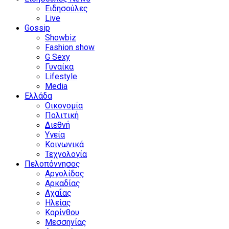
Ειδησούλες
Live
Gossip
Showbiz
Fashion show
G Sexy
Γυναίκα
Lifestyle
Media
Ελλάδα
Οικονομία
Πολιτική
Διεθνή
Υγεία
Κοινωνικά
Τεχνολογία
Πελοπόννησος
Αργολίδος
Αρκαδίας
Αχαΐας
Ηλείας
Κορίνθου
Μεσσηνίας