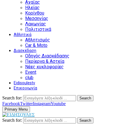
Αχαΐας
Ηλείας
Κορίνθου
Μεσσηνίας
Λακωνίας
Πολιτιστικά
Αθλητικά
Αθλητισμός
Car & Moto
Διασκέδαση
Οδηγός Διασκέδασης
Περίεργα & Αστεία
Νέες κυκλοφορίες
Event
club
Eidisoulestv
Επικοινωνία
Search for:
Search
Facebook
Twitter
Instagram
Youtube
Primary Menu
Search for:
Search