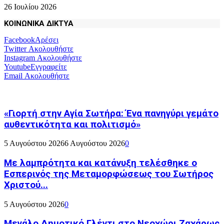
26 Ιουλίου 2026
ΚΟΙΝΩΝΙΚΑ ΔΙΚΤΥΑ
Facebook
Αρέσει
Twitter
Ακολουθήστε
Instagram
Ακολουθήστε
Youtube
Εγγραφείτε
Email
Ακολουθήστε
«Γιορτή στην Αγία Σωτήρα: Ένα πανηγύρι γεμάτο
αυθεντικότητα και πολιτισμό»
5 Αυγούστου 2026
6 Αυγούστου 2026
0
Με λαμπρότητα και κατάνυξη τελέσθηκε ο
Εσπερινός της Μεταμορφώσεως του Σωτήρος
Χριστού...
5 Αυγούστου 2026
0
Μεγάλο Δημοτικό Γλέντι στο Νεοχώρι Ζαχάρως