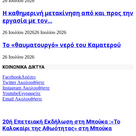
26 Ιουλίου 2026
H καθημερινή μετακίνηση από και προς την
εργασία με τον...
26 Ιουλίου 2026
26 Ιουλίου 2026
Το «θαυματουργό» νερό του Καματερού
26 Ιουλίου 2026
ΚΟΙΝΩΝΙΚΑ ΔΙΚΤΥΑ
Facebook
Αρέσει
Twitter
Ακολουθήστε
Instagram
Ακολουθήστε
Youtube
Εγγραφείτε
Email
Ακολουθήστε
20ή Επετειακή Εκδήλωση στη Μπούκα :«Το
Καλοκαίρι της Αθωότητας» στη Μπούκα