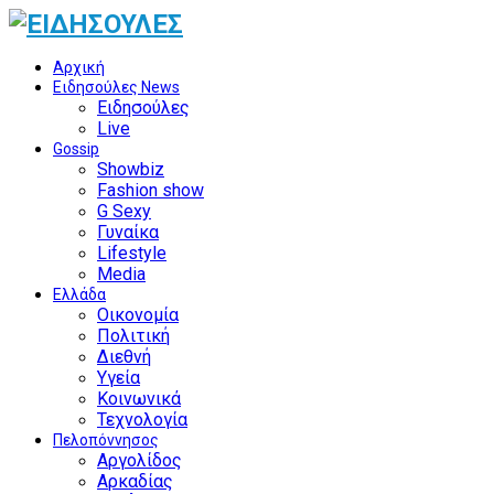
Αρχική
Ειδησούλες News
Ειδησούλες
Live
Gossip
Showbiz
Fashion show
G Sexy
Γυναίκα
Lifestyle
Media
Ελλάδα
Οικονομία
Πολιτική
Διεθνή
Υγεία
Κοινωνικά
Τεχνολογία
Πελοπόννησος
Αργολίδος
Αρκαδίας