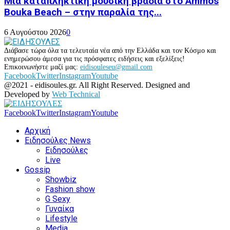
Μια καταπληκτική μουσική βραδιά στο Ammos
Bouka Beach – στην παραλία της...
6 Αυγούστου 2026
0
Διάβασε τώρα όλα τα τελευταία νέα από την Ελλάδα και τον Κόσμο και
ενημερώσου άμεσα για τις πρόσφατες ειδήσεις και εξελίξεις!
Επικοινωνήστε μαζί μας:
eidisouleseu@gmail.com
Facebook
Twitter
Instagram
Youtube
@2021 - eidisoules.gr. All Right Reserved. Designed and
Developed by
Web Technical
Facebook
Twitter
Instagram
Youtube
Αρχική
Ειδησούλες News
Ειδησούλες
Live
Gossip
Showbiz
Fashion show
G Sexy
Γυναίκα
Lifestyle
Media