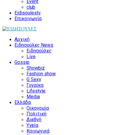
Event
club
Eidisoulestv
Επικοινωνία
Αρχική
Ειδησούλες News
Ειδησούλες
Live
Gossip
Showbiz
Fashion show
G Sexy
Γυναίκα
Lifestyle
Media
Ελλάδα
Οικονομία
Πολιτική
Διεθνή
Υγεία
Κοινωνικά