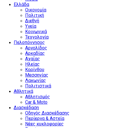
Ελλάδα
Οικονομία
Πολιτική
Διεθνή
Υγεία
Κοινωνικά
Τεχνολογία
Πελοπόννησος
Αργολίδος
Αρκαδίας
Αχαΐας
Ηλείας
Κορίνθου
Μεσσηνίας
Λακωνίας
Πολιτιστικά
Αθλητικά
Αθλητισμός
Car & Moto
Διασκέδαση
Οδηγός Διασκέδασης
Περίεργα & Αστεία
Νέες κυκλοφορίες