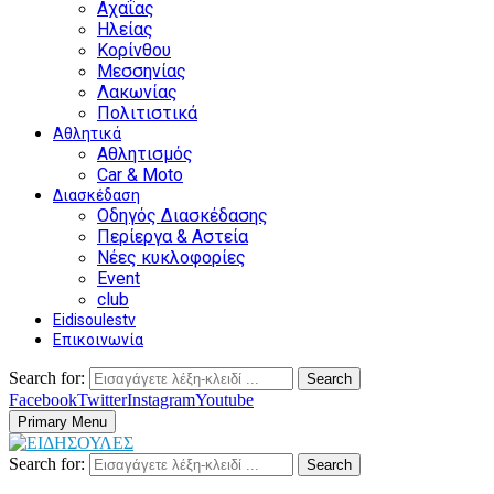
Αχαΐας
Ηλείας
Κορίνθου
Μεσσηνίας
Λακωνίας
Πολιτιστικά
Αθλητικά
Αθλητισμός
Car & Moto
Διασκέδαση
Οδηγός Διασκέδασης
Περίεργα & Αστεία
Νέες κυκλοφορίες
Event
club
Eidisoulestv
Επικοινωνία
Search for:
Search
Facebook
Twitter
Instagram
Youtube
Primary Menu
Search for:
Search