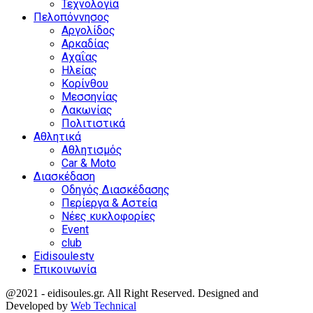
Τεχνολογία
Πελοπόννησος
Αργολίδος
Αρκαδίας
Αχαΐας
Ηλείας
Κορίνθου
Μεσσηνίας
Λακωνίας
Πολιτιστικά
Αθλητικά
Αθλητισμός
Car & Moto
Διασκέδαση
Οδηγός Διασκέδασης
Περίεργα & Αστεία
Νέες κυκλοφορίες
Event
club
Eidisoulestv
Επικοινωνία
@2021 - eidisoules.gr. All Right Reserved. Designed and
Developed by
Web Technical