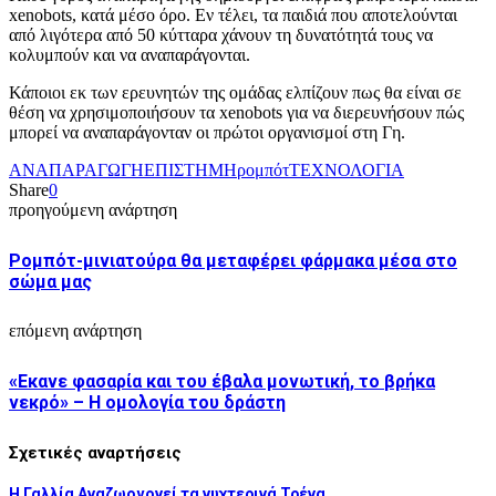
xenobots, κατά μέσο όρο. Εν τέλει, τα παιδιά που αποτελούνται
από λιγότερα από 50 κύτταρα χάνουν τη δυνατότητά τους να
κολυμπούν και να αναπαράγονται.
Κάποιοι εκ των ερευνητών της ομάδας ελπίζουν πως θα είναι σε
θέση να χρησιμοποιήσουν τα xenobots για να διερευνήσουν πώς
μπορεί να αναπαράγονταν οι πρώτοι οργανισμοί στη Γη.
ΑΝΑΠΑΡΑΓΩΓΗ
ΕΠΙΣΤΗΜΗ
ρομπότ
ΤΕΧΝΟΛΟΓΙΑ
Share
0
προηγούμενη ανάρτηση
Ρομπότ-μινιατούρα θα μεταφέρει φάρμακα μέσα στο
σώμα μας
επόμενη ανάρτηση
«Εκανε φασαρία και του έβαλα μονωτική, το βρήκα
νεκρό» – Η ομολογία του δράστη
Σχετικές αναρτήσεις
Η Γαλλία Αναζωογονεί τα νυχτερινά Τρένα