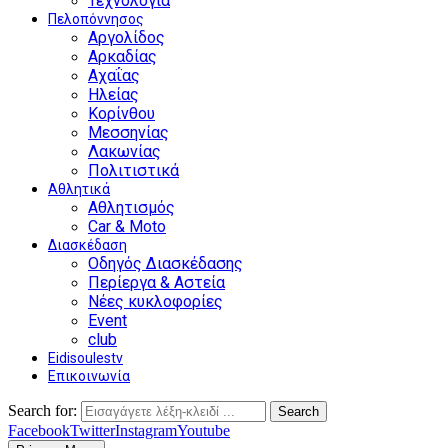
Τεχνολογία
Πελοπόννησος
Αργολίδος
Αρκαδίας
Αχαΐας
Ηλείας
Κορίνθου
Μεσσηνίας
Λακωνίας
Πολιτιστικά
Αθλητικά
Αθλητισμός
Car & Moto
Διασκέδαση
Οδηγός Διασκέδασης
Περίεργα & Αστεία
Νέες κυκλοφορίες
Event
club
Eidisoulestv
Επικοινωνία
Search for:
Search
Facebook
Twitter
Instagram
Youtube