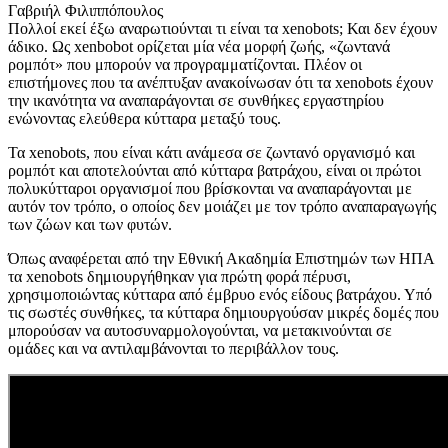
Γαβριήλ Φιλιππόπουλος
Πολλοί εκεί έξω αναρωτιούνται τι είναι τα xenobots; Και δεν έχουν
άδικο. Ως xenbobot ορίζεται μία νέα μορφή ζωής, «ζωντανά
ρομπότ» που μπορούν να προγραμματίζονται. Πλέον οι
επιστήμονες που τα ανέπτυξαν ανακοίνωσαν ότι τα xenobots έχουν
την ικανότητα να αναπαράγονται σε συνθήκες εργαστηρίου
ενώνοντας ελεύθερα κύτταρα μεταξύ τους.
Τα xenobots, που είναι κάτι ανάμεσα σε ζωντανό οργανισμό και
ρομπότ και αποτελούνται από κύτταρα βατράχου, είναι οι πρώτοι
πολυκύτταροι οργανισμοί που βρίσκονται να αναπαράγονται με
αυτόν τον τρόπο, ο οποίος δεν μοιάζει με τον τρόπο αναπαραγωγής
των ζώων και των φυτών.
Όπως αναφέρεται από την Εθνική Ακαδημία Επιστημών των ΗΠΑ
τα xenobots δημιουργήθηκαν για πρώτη φορά πέρυσι,
χρησιμοποιώντας κύτταρα από έμβρυο ενός είδους βατράχου. Υπό
τις σωστές συνθήκες, τα κύτταρα δημιουργούσαν μικρές δομές που
μπορούσαν να αυτοσυναρμολογούνται, να μετακινούνται σε
ομάδες και να αντιλαμβάνονται το περιβάλλον τους.