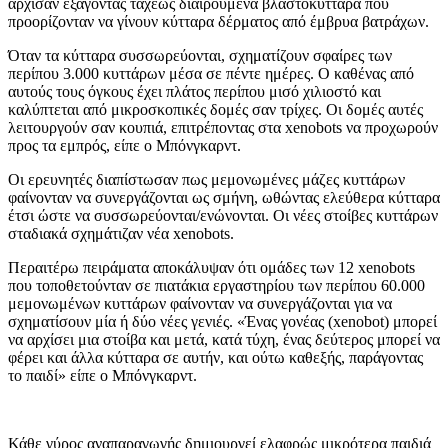
άρχισαν εξάγοντας ταχέως διαιρούμενα βλαστοκύτταρα που
προορίζονταν να γίνουν κύτταρα δέρματος από έμβρυα βατράχων.
Όταν τα κύτταρα συσσωρεύονται, σχηματίζουν σφαίρες των
περίπου 3.000 κυττάρων μέσα σε πέντε ημέρες. Ο καθένας από
αυτούς τους όγκους έχει πλάτος περίπου μισό χιλιοστό και
καλύπτεται από μικροσκοπικές δομές σαν τρίχες. Οι δομές αυτές
λειτουργούν σαν κουπιά, επιτρέποντας στα xenobots να προχωρούν
προς τα εμπρός, είπε ο Μπόνγκαρντ.
Οι ερευνητές διαπίστωσαν πως μεμονωμένες μάζες κυττάρων
φαίνονταν να συνεργάζονται ως σμήνη, ωθώντας ελεύθερα κύτταρα
έτσι ώστε να συσσωρεύονται/ενώνονται. Οι νέες στοίβες κυττάρων
σταδιακά σχημάτιζαν νέα xenobots.
Περαιτέρω πειράματα αποκάλυψαν ότι ομάδες των 12 xenobots
που τοποθετούνταν σε πιατάκια εργαστηρίου των περίπου 60.000
μεμονωμένων κυττάρων φαίνονταν να συνεργάζονται για να
σχηματίσουν μία ή δύο νέες γενιές. «Ένας γονέας (xenobot) μπορεί
να αρχίσει μια στοίβα και μετά, κατά τύχη, ένας δεύτερος μπορεί να
φέρει και άλλα κύτταρα σε αυτήν, και ούτω καθεξής, παράγοντας
το παιδί» είπε ο Μπόνγκαρντ.
Κάθε γύρος αναπαραγωγής δημιουργεί ελαφρώς μικρότερα παιδιά