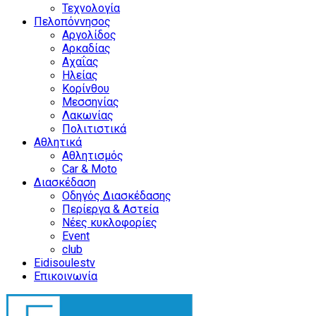
Τεχνολογία
Πελοπόννησος
Αργολίδος
Αρκαδίας
Αχαΐας
Ηλείας
Κορίνθου
Μεσσηνίας
Λακωνίας
Πολιτιστικά
Αθλητικά
Αθλητισμός
Car & Moto
Διασκέδαση
Οδηγός Διασκέδασης
Περίεργα & Αστεία
Νέες κυκλοφορίες
Event
club
Eidisoulestv
Επικοινωνία