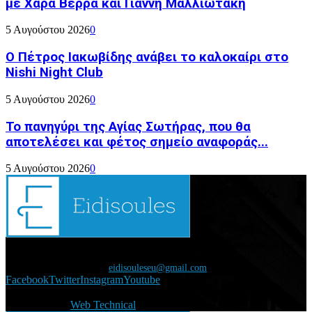
με Χαρά Βέρρα και Γιάννη Μαλλιωτάκη
5 Αυγούστου 2026
0
Ο Πέτρος Ιακωβίδης ανάβει το καλοκαίρι στο
Nishi Night Club
5 Αυγούστου 2026
0
Το πανηγύρι της Αγίας Σωτήρας, που θα
αποτελέσει και φέτος σημείο αναφοράς...
5 Αυγούστου 2026
0
Διάβασε τώρα όλα τα τελευταία νέα από την Ελλάδα και τον Κόσμο και
ενημερώσου άμεσα για τις πρόσφατες ειδήσεις και εξελίξεις!
Επικοινωνήστε μαζί μας:
eidisouleseu@gmail.com
Facebook
Twitter
Instagram
Youtube
@2021 - eidisoules.gr. All Right Reserved. Designed and
Developed by
Web Technical