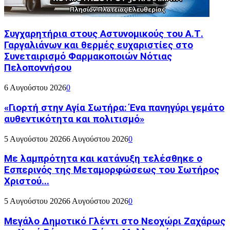
Συγχαρητήρια στους Αστυνομικούς του Α.Τ.
Γαργαλιάνων και θερμές ευχαριστίες στο
Συνεταιρισμό Φαρμακοποιών Νότιας
Πελοποννήσου
6 Αυγούστου 2026
0
«Γιορτή στην Αγία Σωτήρα: Ένα πανηγύρι γεμάτο
αυθεντικότητα και πολιτισμό»
5 Αυγούστου 2026
6 Αυγούστου 2026
0
Με λαμπρότητα και κατάνυξη τελέσθηκε ο
Εσπερινός της Μεταμορφώσεως του Σωτήρος
Χριστού...
5 Αυγούστου 2026
6 Αυγούστου 2026
0
Μεγάλο Δημοτικό Γλέντι στο Νεοχώρι Ζαχάρως