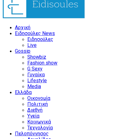
Αρχική
Ειδησούλες News
Ειδησούλες
Live
Gossip
Showbiz
Fashion show
G Sexy
Γυναίκα
Lifestyle
Media
Ελλάδα
Οικονομία
Πολιτική
Διεθνή
Υγεία
Κοινωνικά
Τεχνολογία
Πελοπόννησος