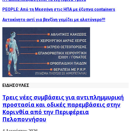
PEOPLE: Από τη Μεσσήνη στις ΗΠΑ με έξυπνα containers
Αυτοκίνητο αντί για βενζίνη γεμίζει με αλατόνερο!!!
ΕΙΔΗΣΟΥΛΕΣ
Τρεις νέες συμβάσεις για αντιπλημμυρική
προστασία και οδικές παρεμβάσεις στην
Κορινθία από την Περιφέρεια
Πελοποννήσου
4 Αυγούστου 2026