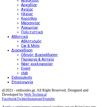
Αργολίδος
Αρκαδίας
Αχαΐας
Ηλείας
Κορίνθου
Μεσσηνίας
Λακωνίας
Πολιτιστικά
Αθλητικά
Αθλητισμός
Car & Moto
Διασκέδαση
Οδηγός Διασκέδασης
Περίεργα & Αστεία
Νέες κυκλοφορίες
Event
club
Eidisoulestv
Επικοινωνία
@2021 - eidisoules.gr. All Right Reserved. Designed and
Developed by
Web Technical
Facebook
Twitter
Instagram
Youtube
Αυτός ο ιστότοπος χρησιμοποιεί cookies για να βελτιώσει την