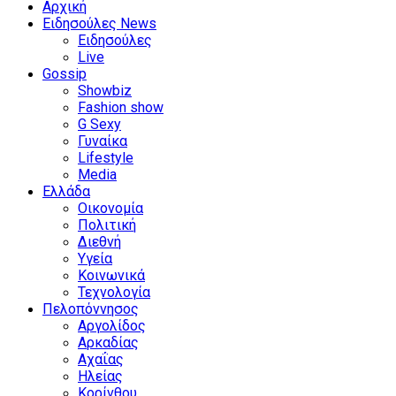
Αρχική
Ειδησούλες News
Ειδησούλες
Live
Gossip
Showbiz
Fashion show
G Sexy
Γυναίκα
Lifestyle
Media
Ελλάδα
Οικονομία
Πολιτική
Διεθνή
Υγεία
Κοινωνικά
Τεχνολογία
Πελοπόννησος
Αργολίδος
Αρκαδίας
Αχαΐας
Ηλείας
Κορίνθου