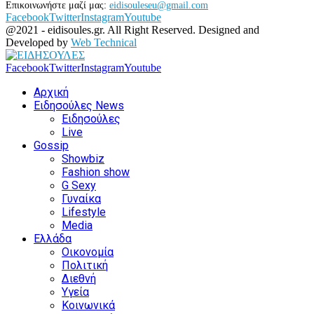
Επικοινωνήστε μαζί μας:
eidisouleseu@gmail.com
Facebook
Twitter
Instagram
Youtube
@2021 - eidisoules.gr. All Right Reserved. Designed and
Developed by
Web Technical
Facebook
Twitter
Instagram
Youtube
Αρχική
Ειδησούλες News
Ειδησούλες
Live
Gossip
Showbiz
Fashion show
G Sexy
Γυναίκα
Lifestyle
Media
Ελλάδα
Οικονομία
Πολιτική
Διεθνή
Υγεία
Κοινωνικά