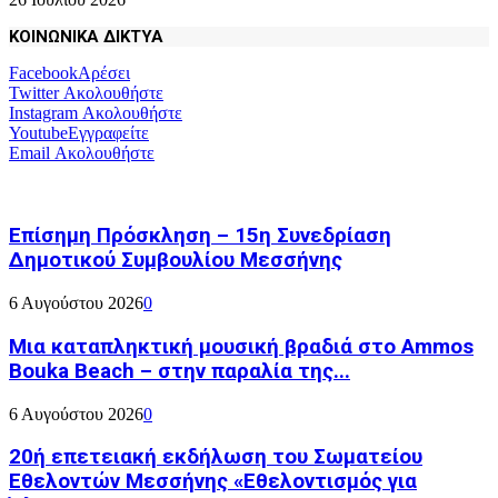
ΚΟΙΝΩΝΙΚΑ ΔΙΚΤΥΑ
Facebook
Αρέσει
Twitter
Ακολουθήστε
Instagram
Ακολουθήστε
Youtube
Εγγραφείτε
Email
Ακολουθήστε
Επίσημη Πρόσκληση – 15η Συνεδρίαση
Δημοτικού Συμβουλίου Μεσσήνης
6 Αυγούστου 2026
0
Μια καταπληκτική μουσική βραδιά στο Ammos
Bouka Beach – στην παραλία της...
6 Αυγούστου 2026
0
20ή επετειακή εκδήλωση του Σωματείου
Εθελοντών Μεσσήνης «Εθελοντισμός για