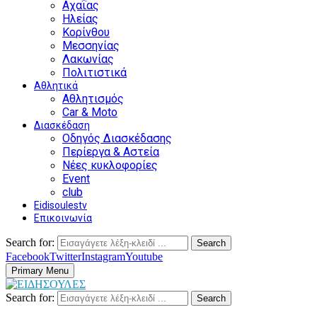
Αχαΐας
Ηλείας
Κορίνθου
Μεσσηνίας
Λακωνίας
Πολιτιστικά
Αθλητικά
Αθλητισμός
Car & Moto
Διασκέδαση
Οδηγός Διασκέδασης
Περίεργα & Αστεία
Νέες κυκλοφορίες
Event
club
Eidisoulestv
Επικοινωνία
Search for:
Search
Facebook
Twitter
Instagram
Youtube
Primary Menu
Search for:
Search