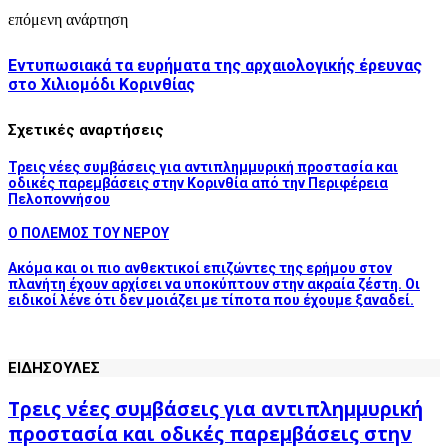
επόμενη ανάρτηση
Εντυπωσιακά τα ευρήματα της αρχαιολογικής έρευνας
στο Χιλιομόδι Κορινθίας
Σχετικές αναρτήσεις
Τρεις νέες συμβάσεις για αντιπλημμυρική προστασία και
οδικές παρεμβάσεις στην Κορινθία από την Περιφέρεια
Πελοποννήσου
Ο ΠΟΛΕΜΟΣ ΤΟΥ ΝΕΡΟΥ
Ακόμα και οι πιο ανθεκτικοί επιζώντες της ερήμου στον
πλανήτη έχουν αρχίσει να υποκύπτουν στην ακραία ζέστη. Οι
ειδικοί λένε ότι δεν μοιάζει με τίποτα που έχουμε ξαναδεί.
ΕΙΔΗΣΟΥΛΕΣ
Τρεις νέες συμβάσεις για αντιπλημμυρική
προστασία και οδικές παρεμβάσεις στην