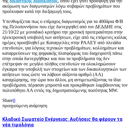
της
δικαστικής διαδικασίας
, όπου έχει γίνει προσφυγή για την
ακύρωση των διαγωνισμών λόγω σοβαρών προβλημάτων που
προέκυψαν κατά την διεξαγωγή τους.
Υπενθυμίζεται πως ο επίμαχος διαγωνισμός για τα 400άρια Φ/Β
της Πελοποννήσου που είχε διενεργηθεί από τον ΔΕΔΔΗΕ στις
21/10/22 με μοναδικό κριτήριο την χρονική προτεραιότητα στην
ηλεκτρονική υποβολή των αιτήσεων, είχε από τις επόμενες κιόλας
ημέρες προσβληθεί με Καταγγελίες στην ΡΑΑΕΥ από πλειάδα
επενδυτών, για λόγους τεχνικών προβλημάτων, κολλημάτων και
καταρρεύσεων της ψηφιακής πλατφόρμας του διαχειριστή πάνω
στην οποία διενεργήθηκε και που τα προβλήματα της δεν
επέτρεψαν σε μεγάλο πλήθος επενδυτών να ολοκληρώσουν
έγκαιρα την υποβολή των στοιχείων και των δικαιολογητικών των
αιτήσεων τους ώστε να λάβουν αύξοντα αριθμό (ΑΑ)
καταχώρησης, την ώρα που άλλοι, μη αντιμετωπίζοντας τα ίδια
προβλήματα, πέρασαν μπροστά και προκρίθηκαν λαμβάνοντας τον
πολυπόθητο ΑΑ εντός της δημοπρατούμενης ποσότητας ΜW.
Share
0
προηγούμενη ανάρτηση
Κλαδικό Σωματείο Ενέργειας: Αυξήσεις θα φέρουν τα
νέα τιμολόγια