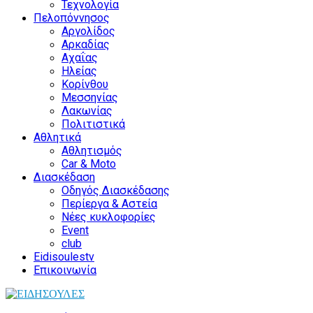
Τεχνολογία
Πελοπόννησος
Αργολίδος
Αρκαδίας
Αχαΐας
Ηλείας
Κορίνθου
Μεσσηνίας
Λακωνίας
Πολιτιστικά
Αθλητικά
Αθλητισμός
Car & Moto
Διασκέδαση
Οδηγός Διασκέδασης
Περίεργα & Αστεία
Νέες κυκλοφορίες
Event
club
Eidisoulestv
Επικοινωνία