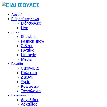
Αρχική
Ειδησούλες News
Ειδησούλες
Live
Gossip
Showbiz
Fashion show
G Sexy
Γυναίκα
Lifestyle
Media
Ελλάδα
Οικονομία
Πολιτική
Διεθνή
Υγεία
Κοινωνικά
Τεχνολογία
Πελοπόννησος
Αργολίδος
Αρκαδίας