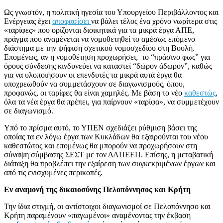
Ως γνωστόν, η πολιτική ηγεσία του Υπουργείου Περιβάλλοντος και
Ενέργειας έχει
αποφασίσει
να βάλει τέλος ένα χρόνο νωρίτερα στις
«ταρίφες» που ορίζονται διοικητικά για τα μικρά έργα ΑΠΕ,
πράγμα που αναμένεται να νομοθετηθεί το αμέσως επόμενο
διάστημα με την ψήφιση σχετικού νομοσχεδίου στη Βουλή.
Επομένως, αν η νομοθέτηση προχωρήσει, το “πράσινο φως” για
όρους σύνδεσης κινδυνεύει να καταστεί “δώρον άδωρον”, καθώς
για να υλοποιήσουν οι επενδυτές τα μικρά αυτά έργα θα
υποχρεωθούν να συμμετάσχουν σε διαγωνισμούς, όπου,
προφανώς, οι ταρίφες θα είναι χαμηλές. Με βάση το νέο
καθεστώς
,
όλα τα νέα έργα θα πρέπει, για παίρνουν «ταρίφα», να συμμετέχουν
σε διαγωνισμό.
Υπό το πρίσμα αυτό, το ΥΠΕΝ σχεδιάζει ρύθμιση βάσει της
οποίας τα εν λόγω έργα των Κυκλάδων θα εξαιρούνται του νέου
καθεστώτος και επομένως θα μπορούν να προχωρήσουν στη
σύναψη σύμβασης ΣΕΣΤ με τον ΔΑΠΕΕΠ. Επίσης, η μεταβατική
διάταξη θα προβλέπει την εξαίρεση των συγκεκριμένων έργων και
από τις ενισχυμένες περικοπές.
Εν αναμονή της δικαιοσύνης Πελοπόννησος και Κρήτη
Την ίδια στιγμή, οι αντίστοιχοι διαγωνισμοί σε Πελοπόννησο και
Κρήτη παραμένουν «παγωμένοι» αναμένοντας την έκβαση