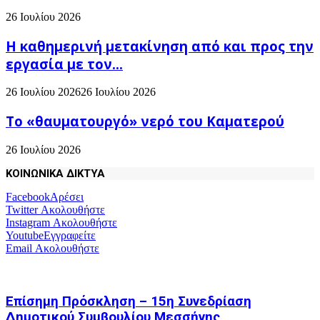
26 Ιουλίου 2026
H καθημερινή μετακίνηση από και προς την
εργασία με τον...
26 Ιουλίου 2026
26 Ιουλίου 2026
Το «θαυματουργό» νερό του Καματερού
26 Ιουλίου 2026
ΚΟΙΝΩΝΙΚΑ ΔΙΚΤΥΑ
Facebook
Αρέσει
Twitter
Ακολουθήστε
Instagram
Ακολουθήστε
Youtube
Εγγραφείτε
Email
Ακολουθήστε
Επίσημη Πρόσκληση – 15η Συνεδρίαση
Δημοτικού Συμβουλίου Μεσσήνης