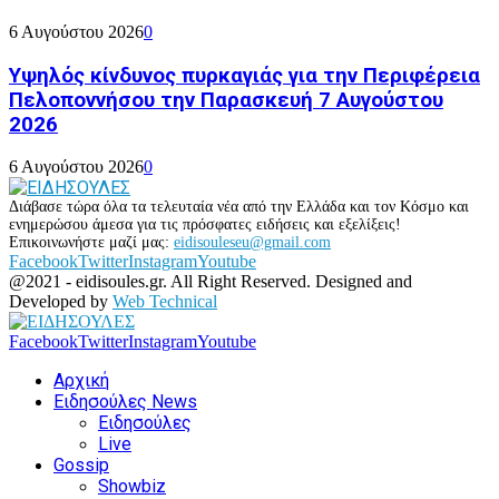
6 Αυγούστου 2026
0
Υψηλός κίνδυνος πυρκαγιάς για την Περιφέρεια
Πελοποννήσου την Παρασκευή 7 Αυγούστου
2026
6 Αυγούστου 2026
0
Διάβασε τώρα όλα τα τελευταία νέα από την Ελλάδα και τον Κόσμο και
ενημερώσου άμεσα για τις πρόσφατες ειδήσεις και εξελίξεις!
Επικοινωνήστε μαζί μας:
eidisouleseu@gmail.com
Facebook
Twitter
Instagram
Youtube
@2021 - eidisoules.gr. All Right Reserved. Designed and
Developed by
Web Technical
Facebook
Twitter
Instagram
Youtube
Αρχική
Ειδησούλες News
Ειδησούλες
Live
Gossip
Showbiz