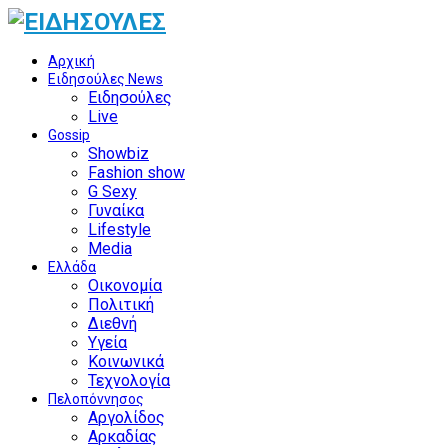
Αρχική
Ειδησούλες News
Ειδησούλες
Live
Gossip
Showbiz
Fashion show
G Sexy
Γυναίκα
Lifestyle
Media
Ελλάδα
Οικονομία
Πολιτική
Διεθνή
Υγεία
Κοινωνικά
Τεχνολογία
Πελοπόννησος
Αργολίδος
Αρκαδίας