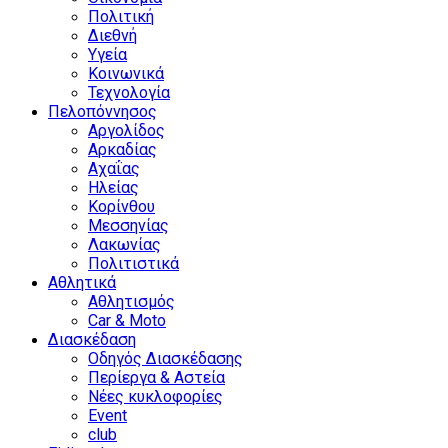
Πολιτική
Διεθνή
Υγεία
Κοινωνικά
Τεχνολογία
Πελοπόννησος
Αργολίδος
Αρκαδίας
Αχαΐας
Ηλείας
Κορίνθου
Μεσσηνίας
Λακωνίας
Πολιτιστικά
Αθλητικά
Αθλητισμός
Car & Moto
Διασκέδαση
Οδηγός Διασκέδασης
Περίεργα & Αστεία
Νέες κυκλοφορίες
Event
club