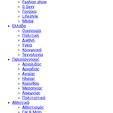
Fashion show
G Sexy
Γυναίκα
Lifestyle
Media
Ελλάδα
Οικονομία
Πολιτική
Διεθνή
Υγεία
Κοινωνικά
Τεχνολογία
Πελοπόννησος
Αργολίδος
Αρκαδίας
Αχαΐας
Ηλείας
Κορίνθου
Μεσσηνίας
Λακωνίας
Πολιτιστικά
Αθλητικά
Αθλητισμός
Car & Moto