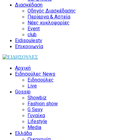
Διασκέδαση
Οδηγός Διασκέδασης
Περίεργα & Αστεία
Νέες κυκλοφορίες
Event
club
Eidisoulestv
Επικοινωνία
Αρχική
Ειδησούλες News
Ειδησούλες
Live
Gossip
Showbiz
Fashion show
G Sexy
Γυναίκα
Lifestyle
Media
Ελλάδα
Οικονομία