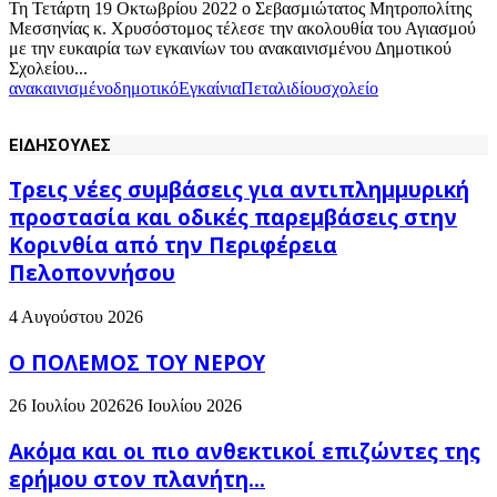
Τη Τετάρτη 19 Οκτωβρίου 2022 ο Σεβασμιώτατος Μητροπολίτης
Μεσσηνίας κ. Χρυσόστομος τέλεσε την ακολουθία του Αγιασμού
με την ευκαιρία των εγκαινίων του ανακαινισμένου Δημοτικού
Σχολείου...
ανακαινισμένο
δημοτικό
Εγκαίνια
Πεταλιδίου
σχολείο
ΕΙΔΗΣΟΥΛΕΣ
Τρεις νέες συμβάσεις για αντιπλημμυρική
προστασία και οδικές παρεμβάσεις στην
Κορινθία από την Περιφέρεια
Πελοποννήσου
4 Αυγούστου 2026
Ο ΠΟΛΕΜΟΣ ΤΟΥ ΝΕΡΟΥ
26 Ιουλίου 2026
26 Ιουλίου 2026
Ακόμα και οι πιο ανθεκτικοί επιζώντες της
ερήμου στον πλανήτη...