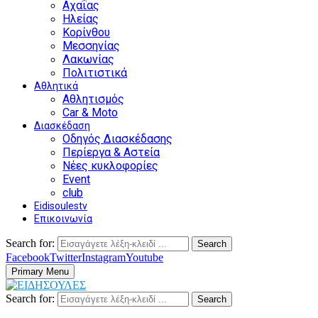
Αχαΐας
Ηλείας
Κορίνθου
Μεσσηνίας
Λακωνίας
Πολιτιστικά
Αθλητικά
Αθλητισμός
Car & Moto
Διασκέδαση
Οδηγός Διασκέδασης
Περίεργα & Αστεία
Νέες κυκλοφορίες
Event
club
Eidisoulestv
Επικοινωνία
Search for:
Search
Facebook
Twitter
Instagram
Youtube
Primary Menu
Search for:
Search