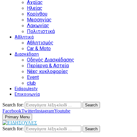
Αχαΐας
Ηλείας
Κορίνθου
Μεσσηνίας
Λακωνίας
Πολιτιστικά
Αθλητικά
Αθλητισμός
Car & Moto
Διασκέδαση
Οδηγός Διασκέδασης
Περίεργα & Αστεία
Νέες κυκλοφορίες
Event
club
Eidisoulestv
Επικοινωνία
Search for:
Search
Facebook
Twitter
Instagram
Youtube
Primary Menu
Search for:
Search