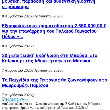
μουσική, παράδοση και αυθεντική γιορτινή
ατμόσφαιρα
8 Αυγούστου 2026
8 Αυγούστου 2026
0
Εξασφαλίστηκε χρηματοδότηση 2.850.000,00 €
για την επανάχρηση του Παλαιού Γυμνασίου
Πύλου –...
8 Αυγούστου 2026
0
20ή Επετειακή Εκδήλωση στη Μπούκα :«Το
Καλοκαίρι της Αθωότητας» στη Μπούκα
7 Αυγούστου 2026
8 Αυγούστου 2026
0
Τα Παιχνίδια της Γειτονιάς θα ζωντανέψουν στο
Μαυρομμάτι Παμίσου
7 Αυγούστου 2026
0
Διάβασε τώρα όλα τα τελευταία νέα από την Ελλάδα και τον Κόσμο και
ενημερώσου άμεσα για τις πρόσφατες ειδήσεις και εξελίξεις!