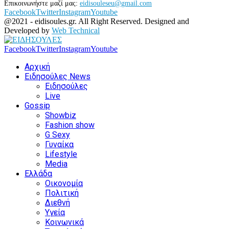
Επικοινωνήστε μαζί μας:
eidisouleseu@gmail.com
Facebook
Twitter
Instagram
Youtube
@2021 - eidisoules.gr. All Right Reserved. Designed and
Developed by
Web Technical
Facebook
Twitter
Instagram
Youtube
Αρχική
Ειδησούλες News
Ειδησούλες
Live
Gossip
Showbiz
Fashion show
G Sexy
Γυναίκα
Lifestyle
Media
Ελλάδα
Οικονομία
Πολιτική
Διεθνή
Υγεία
Κοινωνικά