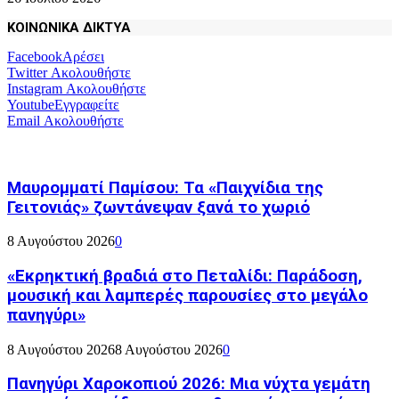
ΚΟΙΝΩΝΙΚΑ ΔΙΚΤΥΑ
Facebook
Αρέσει
Twitter
Ακολουθήστε
Instagram
Ακολουθήστε
Youtube
Εγγραφείτε
Email
Ακολουθήστε
Μαυρομματί Παμίσου: Τα «Παιχνίδια της
Γειτονιάς» ζωντάνεψαν ξανά το χωριό
8 Αυγούστου 2026
0
«Εκρηκτική βραδιά στο Πεταλίδι: Παράδοση,
μουσική και λαμπερές παρουσίες στο μεγάλο
πανηγύρι»
8 Αυγούστου 2026
8 Αυγούστου 2026
0
Πανηγύρι Χαροκοπιού 2026: Μια νύχτα γεμάτη