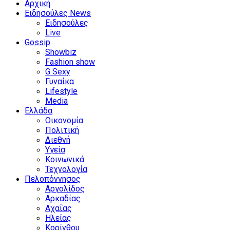
Αρχική
Ειδησούλες News
Ειδησούλες
Live
Gossip
Showbiz
Fashion show
G Sexy
Γυναίκα
Lifestyle
Media
Ελλάδα
Οικονομία
Πολιτική
Διεθνή
Υγεία
Κοινωνικά
Τεχνολογία
Πελοπόννησος
Αργολίδος
Αρκαδίας
Αχαΐας
Ηλείας
Κορίνθου