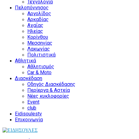
Τεχνολογία
Πελοπόννησος
Αργολίδος
Αρκαδίας
Αχαΐας
Ηλείας
Κορίνθου
Μεσσηνίας
Λακωνίας
Πολιτιστικά
Αθλητικά
Αθλητισμός
Car & Moto
Διασκέδαση
Οδηγός Διασκέδασης
Περίεργα & Αστεία
Νέες κυκλοφορίες
Event
club
Eidisoulestv
Επικοινωνία