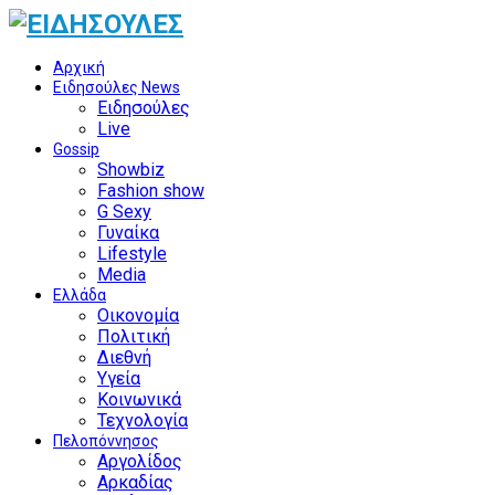
Αρχική
Ειδησούλες News
Ειδησούλες
Live
Gossip
Showbiz
Fashion show
G Sexy
Γυναίκα
Lifestyle
Media
Ελλάδα
Οικονομία
Πολιτική
Διεθνή
Υγεία
Κοινωνικά
Τεχνολογία
Πελοπόννησος
Αργολίδος
Αρκαδίας