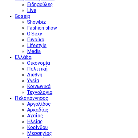
Ειδησούλες
Live
Gossip
Showbiz
Fashion show
G Sexy
Γυναίκα
Lifestyle
Media
Ελλάδα
Οικονομία
Πολιτική
Διεθνή
Υγεία
Κοινωνικά
Τεχνολογία
Πελοπόννησος
Αργολίδος
Αρκαδίας
Αχαΐας
Ηλείας
Κορίνθου
Μεσσηνίας