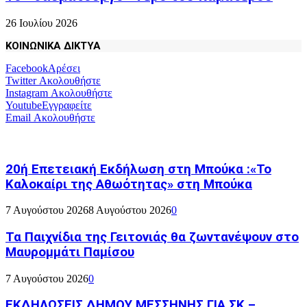
26 Ιουλίου 2026
ΚΟΙΝΩΝΙΚΑ ΔΙΚΤΥΑ
Facebook
Αρέσει
Twitter
Ακολουθήστε
Instagram
Ακολουθήστε
Youtube
Εγγραφείτε
Email
Ακολουθήστε
20ή Επετειακή Εκδήλωση στη Μπούκα :«Το
Καλοκαίρι της Αθωότητας» στη Μπούκα
7 Αυγούστου 2026
8 Αυγούστου 2026
0
Τα Παιχνίδια της Γειτονιάς θα ζωντανέψουν στο
Μαυρομμάτι Παμίσου
7 Αυγούστου 2026
0
ΕΚΔΗΛΩΣΕΙΣ ΔΗΜΟΥ ΜΕΣΣΗΝΗΣ ΓΙΑ ΣΚ –