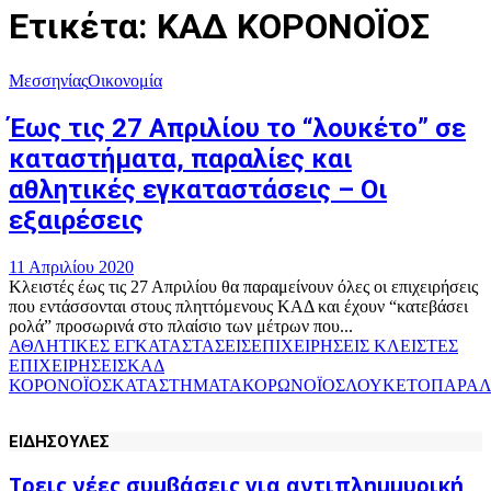
Ετικέτα: ΚΑΔ ΚΟΡΟΝΟΪΟΣ
Μεσσηνίας
Οικονομία
Έως τις 27 Απριλίου το “λουκέτο” σε
καταστήματα, παραλίες και
αθλητικές εγκαταστάσεις – Οι
εξαιρέσεις
11 Απριλίου 2020
Κλειστές έως τις ‪27 Απριλίου‬ θα παραμείνουν όλες οι επιχειρήσεις
που εντάσσονται στους πληττόμενους ΚΑΔ και έχουν “κατεβάσει
ρολά” προσωρινά στο πλαίσιο των μέτρων που...
ΑΘΛΗΤΙΚΕΣ ΕΓΚΑΤΑΣΤΑΣΕΙΣ
ΕΠΙΧΕΙΡΗΣΕΙΣ ΚΛΕΙΣΤΕΣ
ΕΠΙΧΕΙΡΗΣΕΙΣ
ΚΑΔ
ΚΟΡΟΝΟΪΟΣ
ΚΑΤΑΣΤΗΜΑΤΑ
ΚΟΡΩΝΟΪΟΣ
ΛΟΥΚΕΤΟ
ΠΑΡΑΛ
ΕΙΔΗΣΟΥΛΕΣ
Τρεις νέες συμβάσεις για αντιπλημμυρική