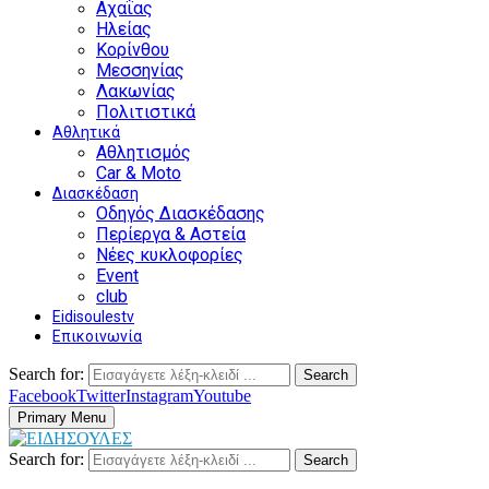
Αχαΐας
Ηλείας
Κορίνθου
Μεσσηνίας
Λακωνίας
Πολιτιστικά
Αθλητικά
Αθλητισμός
Car & Moto
Διασκέδαση
Οδηγός Διασκέδασης
Περίεργα & Αστεία
Νέες κυκλοφορίες
Event
club
Eidisoulestv
Επικοινωνία
Search for:
Search
Facebook
Twitter
Instagram
Youtube
Primary Menu
Search for:
Search