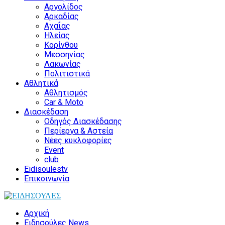
Αργολίδος
Αρκαδίας
Αχαΐας
Ηλείας
Κορίνθου
Μεσσηνίας
Λακωνίας
Πολιτιστικά
Αθλητικά
Αθλητισμός
Car & Moto
Διασκέδαση
Οδηγός Διασκέδασης
Περίεργα & Αστεία
Νέες κυκλοφορίες
Event
club
Eidisoulestv
Επικοινωνία
Αρχική
Ειδησούλες News