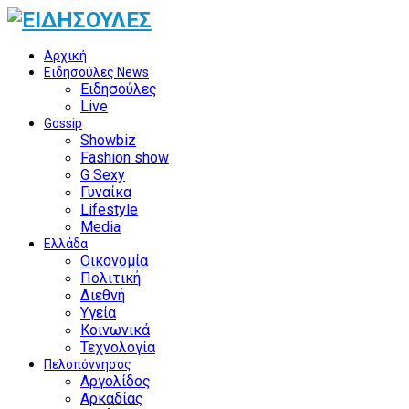
Αρχική
Ειδησούλες News
Ειδησούλες
Live
Gossip
Showbiz
Fashion show
G Sexy
Γυναίκα
Lifestyle
Media
Ελλάδα
Οικονομία
Πολιτική
Διεθνή
Υγεία
Κοινωνικά
Τεχνολογία
Πελοπόννησος
Αργολίδος
Αρκαδίας