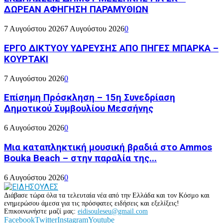
ΔΩΡΕΑΝ ΑΦΗΓΗΣΗ ΠΑΡΑΜΥΘΙΩΝ
7 Αυγούστου 2026
7 Αυγούστου 2026
0
ΕΡΓΟ ΔΙΚΤΥΟΥ ΥΔΡΕΥΣΗΣ ΑΠΟ ΠΗΓΕΣ ΜΠΑΡΚΑ –
ΚΟΥΡΤΑΚΙ
7 Αυγούστου 2026
0
Επίσημη Πρόσκληση – 15η Συνεδρίαση
Δημοτικού Συμβουλίου Μεσσήνης
6 Αυγούστου 2026
0
Μια καταπληκτική μουσική βραδιά στο Ammos
Bouka Beach – στην παραλία της...
6 Αυγούστου 2026
0
Διάβασε τώρα όλα τα τελευταία νέα από την Ελλάδα και τον Κόσμο και
ενημερώσου άμεσα για τις πρόσφατες ειδήσεις και εξελίξεις!
Επικοινωνήστε μαζί μας:
eidisouleseu@gmail.com
Facebook
Twitter
Instagram
Youtube