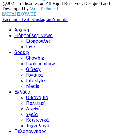
@2021 - eidisoules.gr. All Right Reserved. Designed and
Developed by
Web Technical
Facebook
Twitter
Instagram
Youtube
Αρχική
Ειδησούλες News
Ειδησούλες
Live
Gossip
Showbiz
Fashion show
G Sexy
Γυναίκα
Lifestyle
Media
Ελλάδα
Οικονομία
Πολιτική
Διεθνή
Υγεία
Κοινωνικά
Τεχνολογία
Πελοπόννησος