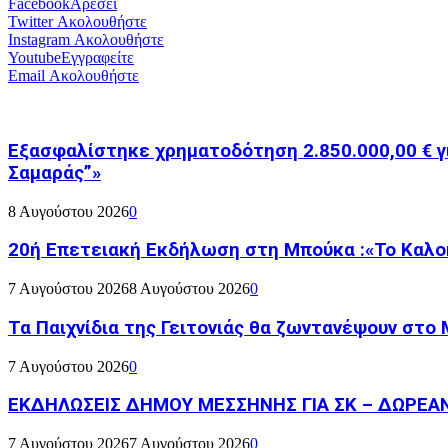
Facebook
Αρέσει
Twitter
Ακολουθήστε
Instagram
Ακολουθήστε
Youtube
Εγγραφείτε
Email
Ακολουθήστε
Εξασφαλίστηκε χρηματοδότηση 2.850.000,00 € γ
Σαμαράς”»
8 Αυγούστου 2026
0
20ή Επετειακή Εκδήλωση στη Μπούκα :«Το Καλο
7 Αυγούστου 2026
8 Αυγούστου 2026
0
Τα Παιχνίδια της Γειτονιάς θα ζωντανέψουν στο
7 Αυγούστου 2026
0
ΕΚΔΗΛΩΣΕΙΣ ΔΗΜΟΥ ΜΕΣΣΗΝΗΣ ΓΙΑ ΣΚ – ΔΩΡΕΑ
7 Αυγούστου 2026
7 Αυγούστου 2026
0