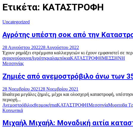
Ετικέτα: ΚΑΤΑΣΤΡΟΦΗ
Uncategorized
Αγρότης υπέστη σοκ από την Καταστρ
28 Αυγούστου 2022
28 Αυγούστου 2022
Έχουν ρημάξει στρέμματα καλλιεργειών κι έχουν εμφανιστεί σε περ
αγριογούρουνα
Αγρότης
καλαμπόκια
ΚΑΤΑΣΤΡΟΦΗ
ΜΕΣΣΗΝΗ
Μεσσηνίας
Ζημιές από ανεμοστρόβιλο άνω των 3
28 Νοεμβρίου 2021
28 Νοεμβρίου 2021
Ιδιαίτερα μεγάλες ζημιές, μέχρι και ολοσχερή καταστροφή, υπέστ
περιοχή...
Ανεμοστρόβιλος
θερμοκήπια
ΚΑΤΑΣΤΡΟΦΗ
Μεσσηνία
Μυριτοβα Τρ
Κοινωνικά
Μιχαήλ Μιχαήλ: Μοναδική αιτία κατα