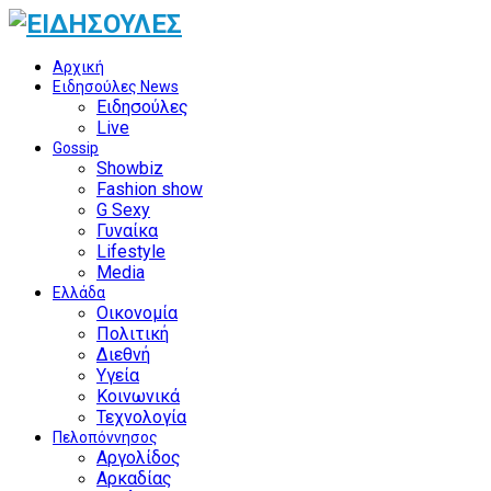
Αρχική
Ειδησούλες News
Ειδησούλες
Live
Gossip
Showbiz
Fashion show
G Sexy
Γυναίκα
Lifestyle
Media
Ελλάδα
Οικονομία
Πολιτική
Διεθνή
Υγεία
Κοινωνικά
Τεχνολογία
Πελοπόννησος
Αργολίδος
Αρκαδίας