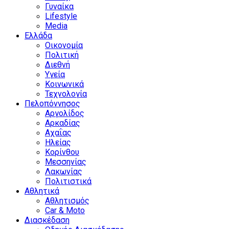
Γυναίκα
Lifestyle
Media
Ελλάδα
Οικονομία
Πολιτική
Διεθνή
Υγεία
Κοινωνικά
Τεχνολογία
Πελοπόννησος
Αργολίδος
Αρκαδίας
Αχαΐας
Ηλείας
Κορίνθου
Μεσσηνίας
Λακωνίας
Πολιτιστικά
Αθλητικά
Αθλητισμός
Car & Moto
Διασκέδαση