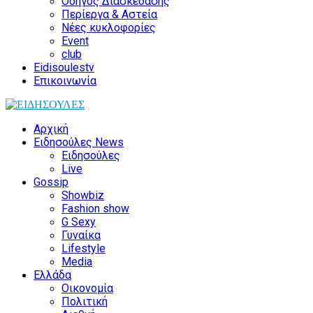
Οδηγός Διασκέδασης
Περίεργα & Αστεία
Νέες κυκλοφορίες
Event
club
Eidisoulestv
Επικοινωνία
Αρχική
Ειδησούλες News
Ειδησούλες
Live
Gossip
Showbiz
Fashion show
G Sexy
Γυναίκα
Lifestyle
Media
Ελλάδα
Οικονομία
Πολιτική