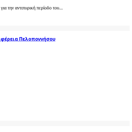
α την αντιπυρική περίοδο του...
ριφέρεια Πελοποννήσου