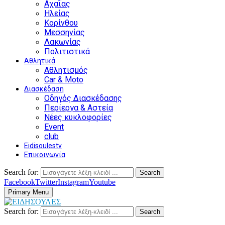
Αχαΐας
Ηλείας
Κορίνθου
Μεσσηνίας
Λακωνίας
Πολιτιστικά
Αθλητικά
Αθλητισμός
Car & Moto
Διασκέδαση
Οδηγός Διασκέδασης
Περίεργα & Αστεία
Νέες κυκλοφορίες
Event
club
Eidisoulestv
Επικοινωνία
Search for:
Search
Facebook
Twitter
Instagram
Youtube
Primary Menu
Search for:
Search