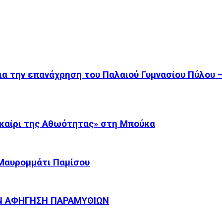
ια την επανάχρηση του Παλαιού Γυμνασίου Πύλου 
καίρι της Αθωότητας» στη Μπούκα
 Μαυρομμάτι Παμίσου
Ν ΑΦΗΓΗΣΗ ΠΑΡΑΜΥΘΙΩΝ