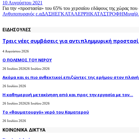
10 Αυγούστου 2021
Για την «προστασία» του 65% του χερσαίου εδάφους της χώρας που 
Ανθυποπυραγός ε.α
ΔΑΣΗ
ΕΓΚΑΤΑΛΕΙΨΗ
ΚΑΤΑΣΤΡΟΦΗ
Μιχαήλ
ΕΙΔΗΣΟΥΛΕΣ
Τρεις νέες συμβάσεις για αντιπλημμυρική προστασί
4 Αυγούστου 2026
Ο ΠΟΛΕΜΟΣ ΤΟΥ ΝΕΡΟΥ
26 Ιουλίου 2026
26 Ιουλίου 2026
Ακόμα και οι πιο ανθεκτικοί επιζώντες της ερήμου στον πλανήτ
26 Ιουλίου 2026
H καθημερινή μετακίνηση από και προς την εργασία με τον...
26 Ιουλίου 2026
26 Ιουλίου 2026
Το «θαυματουργό» νερό του Καματερού
26 Ιουλίου 2026
ΚΟΙΝΩΝΙΚΑ ΔΙΚΤΥΑ