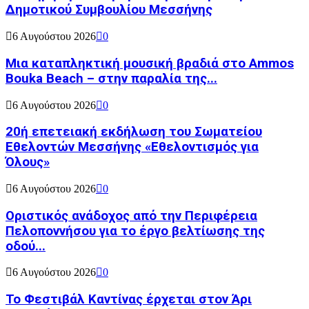
Δημοτικού Συμβουλίου Μεσσήνης
6 Αυγούστου 2026
0
Μια καταπληκτική μουσική βραδιά στο Ammos
Bouka Beach – στην παραλία της...
6 Αυγούστου 2026
0
20ή επετειακή εκδήλωση του Σωματείου
Εθελοντών Μεσσήνης «Εθελοντισμός για
Όλους»
6 Αυγούστου 2026
0
Οριστικός ανάδοχος από την Περιφέρεια
Πελοποννήσου για το έργο βελτίωσης της
οδού...
6 Αυγούστου 2026
0
Το Φεστιβάλ Καντίνας έρχεται στον Άρι