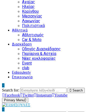
Αχαΐας
Ηλείας
Κορίνθου
Μεσσηνίας
Λακωνίας
Πολιτιστικά
Αθλητικά
Αθλητισμός
Car & Moto
Διασκέδαση
Οδηγός Διασκέδασης
Περίεργα & Αστεία
Νέες κυκλοφορίες
Event
club
Eidisoulestv
Επικοινωνία
Search for:
Search
Facebook
Twitter
Instagram
Youtube
Primary Menu