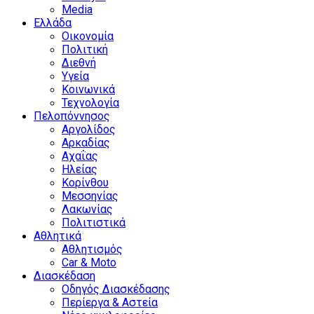
Media
Ελλάδα
Οικονομία
Πολιτική
Διεθνή
Υγεία
Κοινωνικά
Τεχνολογία
Πελοπόννησος
Αργολίδος
Αρκαδίας
Αχαΐας
Ηλείας
Κορίνθου
Μεσσηνίας
Λακωνίας
Πολιτιστικά
Αθλητικά
Αθλητισμός
Car & Moto
Διασκέδαση
Οδηγός Διασκέδασης
Περίεργα & Αστεία