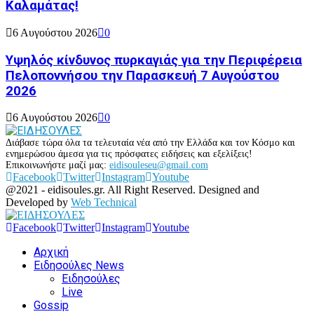
Καλαμάτας!
6 Αυγούστου 2026
0
Υψηλός κίνδυνος πυρκαγιάς για την Περιφέρεια
Πελοποννήσου την Παρασκευή 7 Αυγούστου
2026
6 Αυγούστου 2026
0
Διάβασε τώρα όλα τα τελευταία νέα από την Ελλάδα και τον Κόσμο και
ενημερώσου άμεσα για τις πρόσφατες ειδήσεις και εξελίξεις!
Επικοινωνήστε μαζί μας:
eidisouleseu@gmail.com
Facebook
Twitter
Instagram
Youtube
@2021 - eidisoules.gr. All Right Reserved. Designed and
Developed by
Web Technical
Facebook
Twitter
Instagram
Youtube
Αρχική
Ειδησούλες News
Ειδησούλες
Live
Gossip