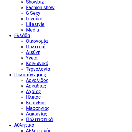
Showbiz
Fashion show
G Sexy
Γυναίκα
Lifestyle
Media
Ελλάδα
Οικονομία
Πολιτική
Διεθνή
Υγεία
Κοινωνικά
Τεχνολογία
Πελοπόννησος
Αργολίδος
Αρκαδίας
Αχαΐας
Ηλείας
Κορίνθου
Μεσσηνίας
Λακωνίας
Πολιτιστικά
Αθλητικά
Αθλητισμός