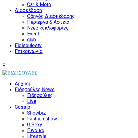
Car & Moto
Διασκέδαση
Οδηγός Διασκέδασης
Περίεργα & Αστεία
Νέες κυκλοφορίες
Event
club
Eidisoulestv
Επικοινωνία
Αρχική
Ειδησούλες News
Ειδησούλες
Live
Gossip
Showbiz
Fashion show
G Sexy
Γυναίκα
Lifestyle