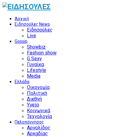
Αρχική
Ειδησούλες News
Ειδησούλες
Live
Gossip
Showbiz
Fashion show
G Sexy
Γυναίκα
Lifestyle
Media
Ελλάδα
Οικονομία
Πολιτική
Διεθνή
Υγεία
Κοινωνικά
Τεχνολογία
Πελοπόννησος
Αργολίδος
Αρκαδίας