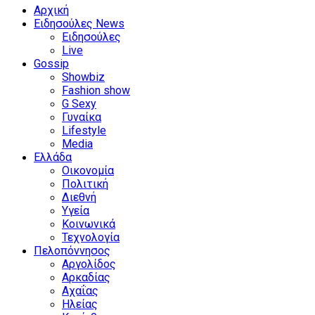
Αρχική
Ειδησούλες News
Ειδησούλες
Live
Gossip
Showbiz
Fashion show
G Sexy
Γυναίκα
Lifestyle
Media
Ελλάδα
Οικονομία
Πολιτική
Διεθνή
Υγεία
Κοινωνικά
Τεχνολογία
Πελοπόννησος
Αργολίδος
Αρκαδίας
Αχαΐας
Ηλείας