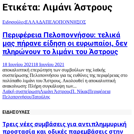
Ετικέτα: Λιμάνι Άστρους
Ειδησούλες
ΕΛΛΑΔΑ
ΠΕΛΟΠΟΝΝΗΣΟΣ
Περιφέρεια Πελοποννήσου: τελικά
μας πήρανε είδηση οι ευρωπαίοι, δεν
πληρώνουν το λιμάνι του Άστρους
18 Ιουνίου 2021
18 Ιουνίου 2021
αποκαλυπτική επερώτηση των συμβούλων της λαϊκής
συσπείρωσης Πελοποννήσου για τις ευθύνες της περιφέρειας στο
πολύπαθο λιμάνι του Άστρους. Ακολουθεί η αποκαλυπτική
ανακοίνωση: Πλήρη συγκάλυψη των...
Λαϊκή συσπείρωση
Λιμάνι Άστρους
Π. Νίκας
Περιφέρεια
Πελοποννήσου
Τατούλης
ΕΙΔΗΣΟΥΛΕΣ
Τρεις νέες συμβάσεις για αντιπλημμυρική
προστασία και οδικές παρεμβάσεις στην