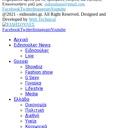
Επικοινωνήστε μαζί μας:
eidisouleseu@gmail.com
Facebook
Twitter
Instagram
Youtube
@2021 - eidisoules.gr. All Right Reserved. Designed and
Developed by
Web Technical
Facebook
Twitter
Instagram
Youtube
Αρχική
Ειδησούλες News
Ειδησούλες
Live
Gossip
Showbiz
Fashion show
G Sexy
Γυναίκα
Lifestyle
Media
Ελλάδα
Οικονομία
Πολιτική
Διεθνή
Υγεία
Κοινωνικά