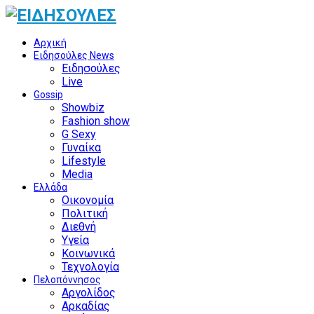
Αρχική
Ειδησούλες News
Ειδησούλες
Live
Gossip
Showbiz
Fashion show
G Sexy
Γυναίκα
Lifestyle
Media
Ελλάδα
Οικονομία
Πολιτική
Διεθνή
Υγεία
Κοινωνικά
Τεχνολογία
Πελοπόννησος
Αργολίδος
Αρκαδίας