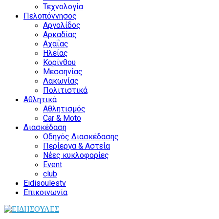
Τεχνολογία
Πελοπόννησος
Αργολίδος
Αρκαδίας
Αχαΐας
Ηλείας
Κορίνθου
Μεσσηνίας
Λακωνίας
Πολιτιστικά
Αθλητικά
Αθλητισμός
Car & Moto
Διασκέδαση
Οδηγός Διασκέδασης
Περίεργα & Αστεία
Νέες κυκλοφορίες
Event
club
Eidisoulestv
Επικοινωνία