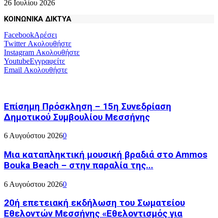
26 Ιουλίου 2026
ΚΟΙΝΩΝΙΚΑ ΔΙΚΤΥΑ
Facebook
Αρέσει
Twitter
Ακολουθήστε
Instagram
Ακολουθήστε
Youtube
Εγγραφείτε
Email
Ακολουθήστε
Επίσημη Πρόσκληση – 15η Συνεδρίαση
Δημοτικού Συμβουλίου Μεσσήνης
6 Αυγούστου 2026
0
Μια καταπληκτική μουσική βραδιά στο Ammos
Bouka Beach – στην παραλία της...
6 Αυγούστου 2026
0
20ή επετειακή εκδήλωση του Σωματείου
Εθελοντών Μεσσήνης «Εθελοντισμός για