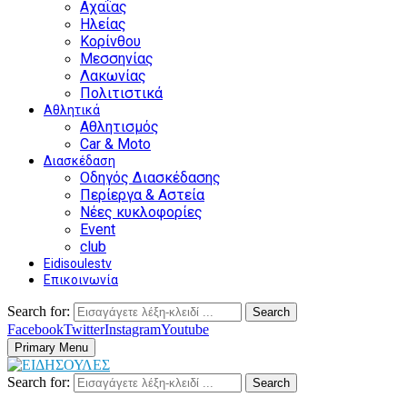
Αχαΐας
Ηλείας
Κορίνθου
Μεσσηνίας
Λακωνίας
Πολιτιστικά
Αθλητικά
Αθλητισμός
Car & Moto
Διασκέδαση
Οδηγός Διασκέδασης
Περίεργα & Αστεία
Νέες κυκλοφορίες
Event
club
Eidisoulestv
Επικοινωνία
Search for:
Search
Facebook
Twitter
Instagram
Youtube
Primary Menu
Search for:
Search