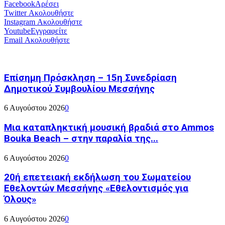
Facebook
Αρέσει
Twitter
Ακολουθήστε
Instagram
Ακολουθήστε
Youtube
Εγγραφείτε
Email
Ακολουθήστε
Επίσημη Πρόσκληση – 15η Συνεδρίαση
Δημοτικού Συμβουλίου Μεσσήνης
6 Αυγούστου 2026
0
Μια καταπληκτική μουσική βραδιά στο Ammos
Bouka Beach – στην παραλία της...
6 Αυγούστου 2026
0
20ή επετειακή εκδήλωση του Σωματείου
Εθελοντών Μεσσήνης «Εθελοντισμός για
Όλους»
6 Αυγούστου 2026
0