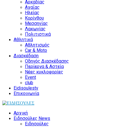
Αρκαδίας
Αχαΐας
Ηλείας
Κορίνθου
Μεσσηνίας
Λακωνίας
Πολιτιστικά
Αθλητικά
Αθλητισμός
Car & Moto
Διασκέδαση
Οδηγός Διασκέδασης
Περίεργα & Αστεία
Νέες κυκλοφορίες
Event
club
Eidisoulestv
Επικοινωνία
Αρχική
Ειδησούλες News
Ειδησούλες