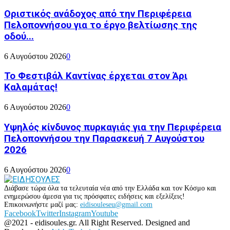
Οριστικός ανάδοχος από την Περιφέρεια
Πελοποννήσου για το έργο βελτίωσης της
οδού...
6 Αυγούστου 2026
0
Το Φεστιβάλ Καντίνας έρχεται στον Άρι
Καλαμάτας!
6 Αυγούστου 2026
0
Υψηλός κίνδυνος πυρκαγιάς για την Περιφέρεια
Πελοποννήσου την Παρασκευή 7 Αυγούστου
2026
6 Αυγούστου 2026
0
Διάβασε τώρα όλα τα τελευταία νέα από την Ελλάδα και τον Κόσμο και
ενημερώσου άμεσα για τις πρόσφατες ειδήσεις και εξελίξεις!
Επικοινωνήστε μαζί μας:
eidisouleseu@gmail.com
Facebook
Twitter
Instagram
Youtube
@2021 - eidisoules.gr. All Right Reserved. Designed and