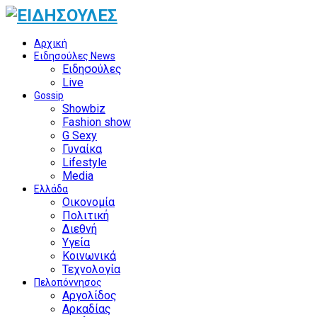
Αρχική
Ειδησούλες News
Ειδησούλες
Live
Gossip
Showbiz
Fashion show
G Sexy
Γυναίκα
Lifestyle
Media
Ελλάδα
Οικονομία
Πολιτική
Διεθνή
Υγεία
Κοινωνικά
Τεχνολογία
Πελοπόννησος
Αργολίδος
Αρκαδίας