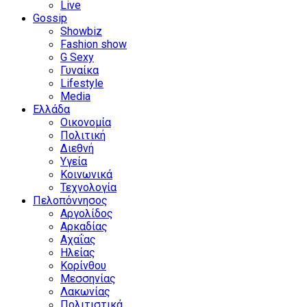
Live
Gossip
Showbiz
Fashion show
G Sexy
Γυναίκα
Lifestyle
Media
Ελλάδα
Οικονομία
Πολιτική
Διεθνή
Υγεία
Κοινωνικά
Τεχνολογία
Πελοπόννησος
Αργολίδος
Αρκαδίας
Αχαΐας
Ηλείας
Κορίνθου
Μεσσηνίας
Λακωνίας
Πολιτιστικά