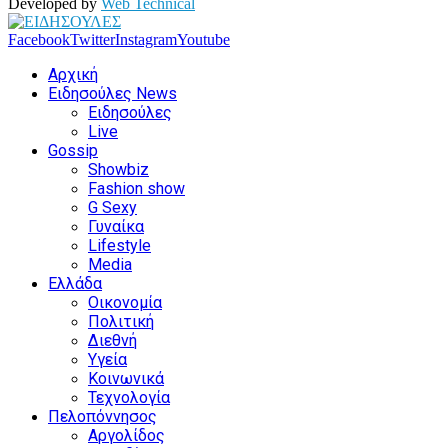
Developed by
Web Technical
Facebook
Twitter
Instagram
Youtube
Αρχική
Ειδησούλες News
Ειδησούλες
Live
Gossip
Showbiz
Fashion show
G Sexy
Γυναίκα
Lifestyle
Media
Ελλάδα
Οικονομία
Πολιτική
Διεθνή
Υγεία
Κοινωνικά
Τεχνολογία
Πελοπόννησος
Αργολίδος