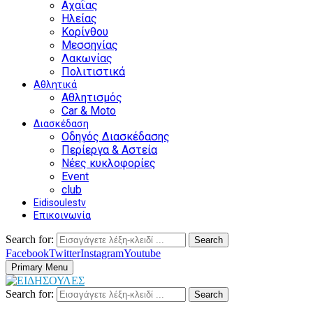
Αχαΐας
Ηλείας
Κορίνθου
Μεσσηνίας
Λακωνίας
Πολιτιστικά
Αθλητικά
Αθλητισμός
Car & Moto
Διασκέδαση
Οδηγός Διασκέδασης
Περίεργα & Αστεία
Νέες κυκλοφορίες
Event
club
Eidisoulestv
Επικοινωνία
Search for:
Search
Facebook
Twitter
Instagram
Youtube
Primary Menu
Search for:
Search