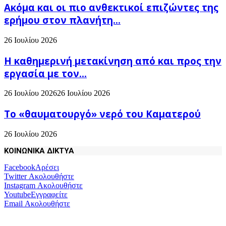
Ακόμα και οι πιο ανθεκτικοί επιζώντες της
ερήμου στον πλανήτη...
26 Ιουλίου 2026
H καθημερινή μετακίνηση από και προς την
εργασία με τον...
26 Ιουλίου 2026
26 Ιουλίου 2026
Το «θαυματουργό» νερό του Καματερού
26 Ιουλίου 2026
ΚΟΙΝΩΝΙΚΑ ΔΙΚΤΥΑ
Facebook
Αρέσει
Twitter
Ακολουθήστε
Instagram
Ακολουθήστε
Youtube
Εγγραφείτε
Email
Ακολουθήστε