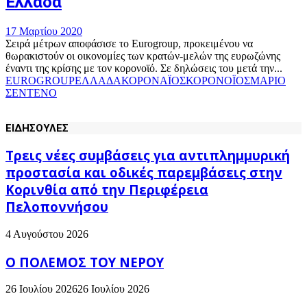
Ελλάδα
17 Μαρτίου 2020
Σειρά μέτρων αποφάσισε το Eurogroup, προκειμένου να
θωρακιστούν οι οικονομίες των κρατών-μελών της ευρωζώνης
έναντι της κρίσης με τον κορονοϊό. Σε δηλώσεις του μετά την...
EUROGROUP
ΕΛΛΑΔΑ
ΚΟΡΟΝΑΪΟΣ
ΚΟΡΟΝΟΪΟΣ
ΜΑΡΙΟ
ΣΕΝΤΕΝΟ
ΕΙΔΗΣΟΥΛΕΣ
Τρεις νέες συμβάσεις για αντιπλημμυρική
προστασία και οδικές παρεμβάσεις στην
Κορινθία από την Περιφέρεια
Πελοποννήσου
4 Αυγούστου 2026
Ο ΠΟΛΕΜΟΣ ΤΟΥ ΝΕΡΟΥ
26 Ιουλίου 2026
26 Ιουλίου 2026