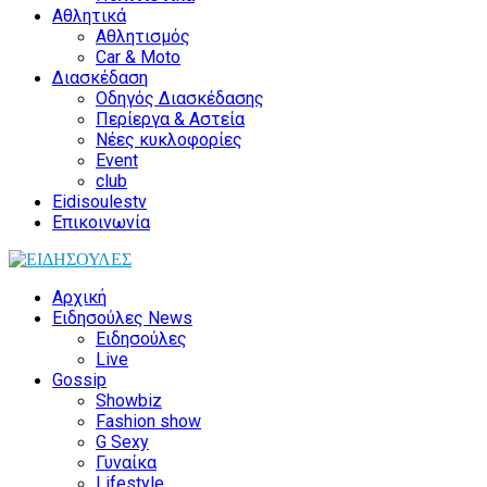
Αθλητικά
Αθλητισμός
Car & Moto
Διασκέδαση
Οδηγός Διασκέδασης
Περίεργα & Αστεία
Νέες κυκλοφορίες
Event
club
Eidisoulestv
Επικοινωνία
Αρχική
Ειδησούλες News
Ειδησούλες
Live
Gossip
Showbiz
Fashion show
G Sexy
Γυναίκα
Lifestyle