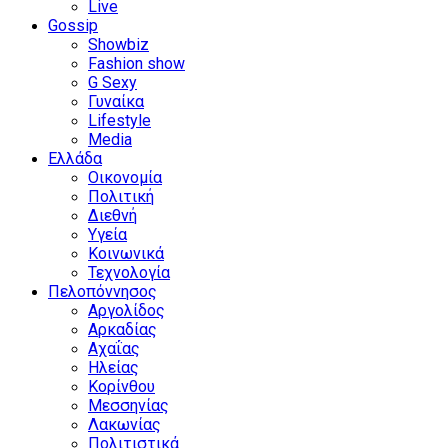
Live
Gossip
Showbiz
Fashion show
G Sexy
Γυναίκα
Lifestyle
Media
Ελλάδα
Οικονομία
Πολιτική
Διεθνή
Υγεία
Κοινωνικά
Τεχνολογία
Πελοπόννησος
Αργολίδος
Αρκαδίας
Αχαΐας
Ηλείας
Κορίνθου
Μεσσηνίας
Λακωνίας
Πολιτιστικά