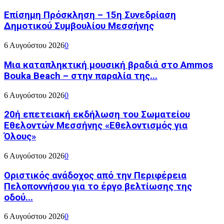
Επίσημη Πρόσκληση – 15η Συνεδρίαση
Δημοτικού Συμβουλίου Μεσσήνης
6 Αυγούστου 2026
0
Μια καταπληκτική μουσική βραδιά στο Ammos
Bouka Beach – στην παραλία της...
6 Αυγούστου 2026
0
20ή επετειακή εκδήλωση του Σωματείου
Εθελοντών Μεσσήνης «Εθελοντισμός για
Όλους»
6 Αυγούστου 2026
0
Οριστικός ανάδοχος από την Περιφέρεια
Πελοποννήσου για το έργο βελτίωσης της
οδού...
6 Αυγούστου 2026
0