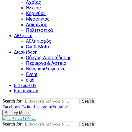
Αχαΐας
Ηλείας
Κορίνθου
Μεσσηνίας
Λακωνίας
Πολιτιστικά
Αθλητικά
Αθλητισμός
Car & Moto
Διασκέδαση
Οδηγός Διασκέδασης
Περίεργα & Αστεία
Νέες κυκλοφορίες
Event
club
Eidisoulestv
Επικοινωνία
Search for:
Search
Facebook
Twitter
Instagram
Youtube
Primary Menu
Search for:
Search