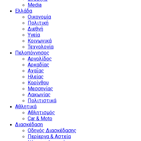
Media
Ελλάδα
Οικονομία
Πολιτική
Διεθνή
Υγεία
Κοινωνικά
Τεχνολογία
Πελοπόννησος
Αργολίδος
Αρκαδίας
Αχαΐας
Ηλείας
Κορίνθου
Μεσσηνίας
Λακωνίας
Πολιτιστικά
Αθλητικά
Αθλητισμός
Car & Moto
Διασκέδαση
Οδηγός Διασκέδασης
Περίεργα & Αστεία