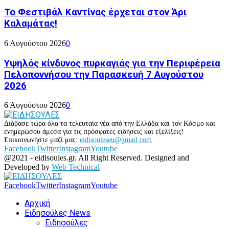
Το Φεστιβάλ Καντίνας έρχεται στον Άρι
Καλαμάτας!
6 Αυγούστου 2026
0
Υψηλός κίνδυνος πυρκαγιάς για την Περιφέρεια
Πελοποννήσου την Παρασκευή 7 Αυγούστου
2026
6 Αυγούστου 2026
0
Διάβασε τώρα όλα τα τελευταία νέα από την Ελλάδα και τον Κόσμο και
ενημερώσου άμεσα για τις πρόσφατες ειδήσεις και εξελίξεις!
Επικοινωνήστε μαζί μας:
eidisouleseu@gmail.com
Facebook
Twitter
Instagram
Youtube
@2021 - eidisoules.gr. All Right Reserved. Designed and
Developed by
Web Technical
Facebook
Twitter
Instagram
Youtube
Αρχική
Ειδησούλες News
Ειδησούλες