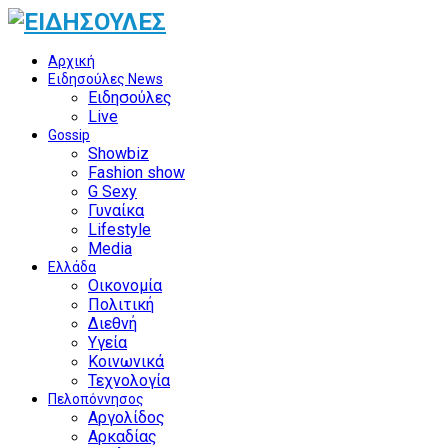
Αρχική
Ειδησούλες News
Ειδησούλες
Live
Gossip
Showbiz
Fashion show
G Sexy
Γυναίκα
Lifestyle
Media
Ελλάδα
Οικονομία
Πολιτική
Διεθνή
Υγεία
Κοινωνικά
Τεχνολογία
Πελοπόννησος
Αργολίδος
Αρκαδίας