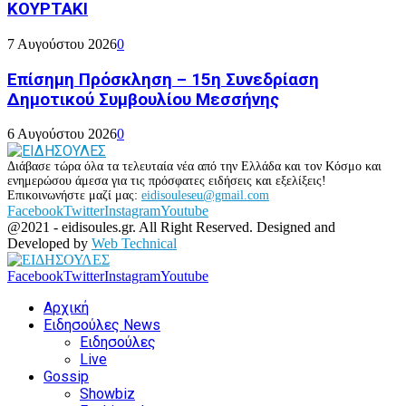
ΚΟΥΡΤΑΚΙ
7 Αυγούστου 2026
0
Επίσημη Πρόσκληση – 15η Συνεδρίαση
Δημοτικού Συμβουλίου Μεσσήνης
6 Αυγούστου 2026
0
Διάβασε τώρα όλα τα τελευταία νέα από την Ελλάδα και τον Κόσμο και
ενημερώσου άμεσα για τις πρόσφατες ειδήσεις και εξελίξεις!
Επικοινωνήστε μαζί μας:
eidisouleseu@gmail.com
Facebook
Twitter
Instagram
Youtube
@2021 - eidisoules.gr. All Right Reserved. Designed and
Developed by
Web Technical
Facebook
Twitter
Instagram
Youtube
Αρχική
Ειδησούλες News
Ειδησούλες
Live
Gossip
Showbiz