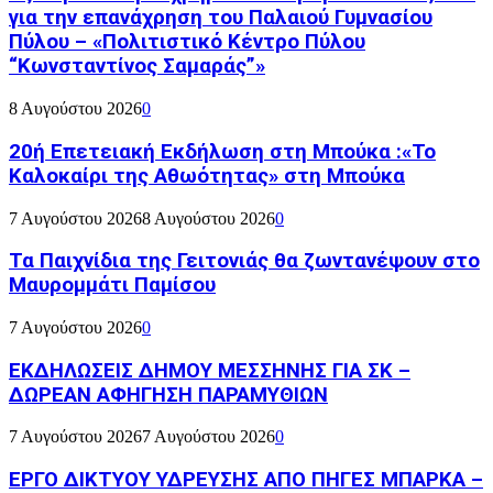
για την επανάχρηση του Παλαιού Γυμνασίου
Πύλου – «Πολιτιστικό Κέντρο Πύλου
“Κωνσταντίνος Σαμαράς”»
8 Αυγούστου 2026
0
20ή Επετειακή Εκδήλωση στη Μπούκα :«Το
Καλοκαίρι της Αθωότητας» στη Μπούκα
7 Αυγούστου 2026
8 Αυγούστου 2026
0
Τα Παιχνίδια της Γειτονιάς θα ζωντανέψουν στο
Μαυρομμάτι Παμίσου
7 Αυγούστου 2026
0
ΕΚΔΗΛΩΣΕΙΣ ΔΗΜΟΥ ΜΕΣΣΗΝΗΣ ΓΙΑ ΣΚ –
ΔΩΡΕΑΝ ΑΦΗΓΗΣΗ ΠΑΡΑΜΥΘΙΩΝ
7 Αυγούστου 2026
7 Αυγούστου 2026
0
ΕΡΓΟ ΔΙΚΤΥΟΥ ΥΔΡΕΥΣΗΣ ΑΠΟ ΠΗΓΕΣ ΜΠΑΡΚΑ –