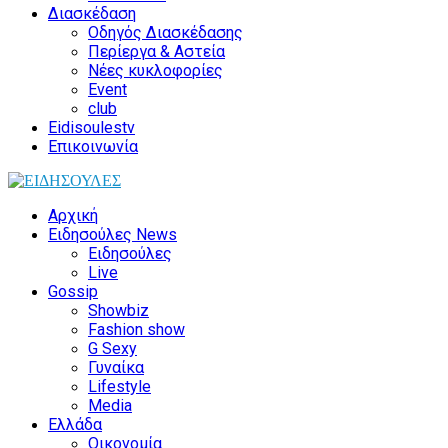
Διασκέδαση
Οδηγός Διασκέδασης
Περίεργα & Αστεία
Νέες κυκλοφορίες
Event
club
Eidisoulestv
Επικοινωνία
Αρχική
Ειδησούλες News
Ειδησούλες
Live
Gossip
Showbiz
Fashion show
G Sexy
Γυναίκα
Lifestyle
Media
Ελλάδα
Οικονομία