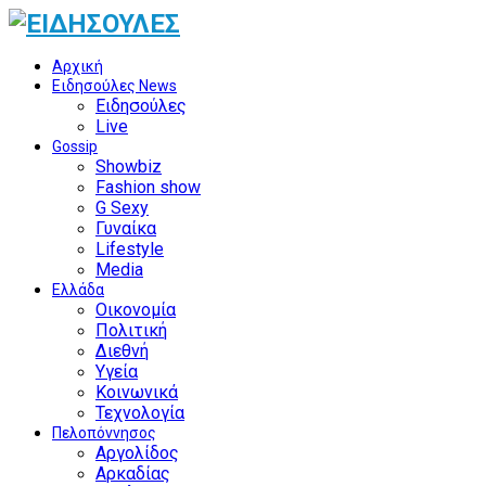
Αρχική
Ειδησούλες News
Ειδησούλες
Live
Gossip
Showbiz
Fashion show
G Sexy
Γυναίκα
Lifestyle
Media
Ελλάδα
Οικονομία
Πολιτική
Διεθνή
Υγεία
Κοινωνικά
Τεχνολογία
Πελοπόννησος
Αργολίδος
Αρκαδίας