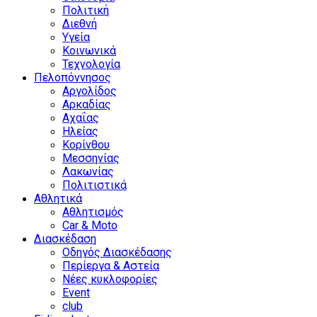
Πολιτική
Διεθνή
Υγεία
Κοινωνικά
Τεχνολογία
Πελοπόννησος
Αργολίδος
Αρκαδίας
Αχαΐας
Ηλείας
Κορίνθου
Μεσσηνίας
Λακωνίας
Πολιτιστικά
Αθλητικά
Αθλητισμός
Car & Moto
Διασκέδαση
Οδηγός Διασκέδασης
Περίεργα & Αστεία
Νέες κυκλοφορίες
Event
club