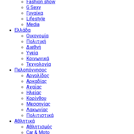
Fashion show
G Sexy
Γυναίκα
Lifestyle
Media
Ελλάδα
Οικονομία
Πολιτική
Διεθνή
Υγεία
Κοινωνικά
Τεχνολογία
Πελοπόννησος
Αργολίδος
Αρκαδίας
Αχαΐας
Ηλείας
Κορίνθου
Μεσσηνίας
Λακωνίας
Πολιτιστικά
Αθλητικά
Αθλητισμός
Car & Moto