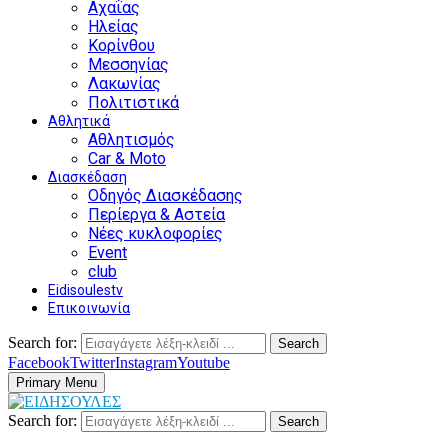
Αχαΐας
Ηλείας
Κορίνθου
Μεσσηνίας
Λακωνίας
Πολιτιστικά
Αθλητικά
Αθλητισμός
Car & Moto
Διασκέδαση
Οδηγός Διασκέδασης
Περίεργα & Αστεία
Νέες κυκλοφορίες
Event
club
Eidisoulestv
Επικοινωνία
Search for:
Search
Facebook
Twitter
Instagram
Youtube
Primary Menu
Search for:
Search