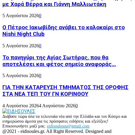
με Χαρά Βέρρα και Γιάννη Μαλλιωτάκη
5 Αυγούστου 2026
0
Ο Πέτρος Ιακωβίδης ανάβει το καλοκαίρι στο
Nishi Night Club
5 Αυγούστου 2026
0
Το πανηγύρι της Αγίας Σωτήρας, που θα
αποτελέσει και φέτος σημείο αναφοράς...
5 Αυγούστου 2026
0
ΓΙΑ ΤΗΝ ΚΑΤΑΡΕΥΣΗ ΤΜΗΜΑΤΟΣ ΤΗΣ ΟΡΟΦΗΣ
ΣΤΑ ΝΕΑ ΤΕΠ ΤΟΥ ΓΝ ΚΟΡΙΝΘΟΥ
4 Αυγούστου 2026
4 Αυγούστου 2026
0
Διάβασε τώρα όλα τα τελευταία νέα από την Ελλάδα και τον Κόσμο και
ενημερώσου άμεσα για τις πρόσφατες ειδήσεις και εξελίξεις!
Επικοινωνήστε μαζί μας:
eidisouleseu@gmail.com
Facebook
Twitter
Instagram
Youtube
@2021 - eidisoules.gr. All Right Reserved. Designed and