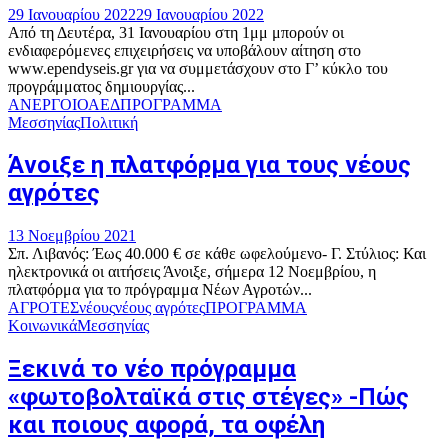
29 Ιανουαρίου 2022
29 Ιανουαρίου 2022
Από τη Δευτέρα, 31 Ιανουαρίου στη 1μμ μπορούν οι
ενδιαφερόμενες επιχειρήσεις να υποβάλουν αίτηση στο
www.ependyseis.gr για να συμμετάσχουν στο Γ’ κύκλο του
προγράμματος δημιουργίας...
ΑΝΕΡΓΟΙ
ΟΑΕΔ
ΠΡΟΓΡΑΜΜΑ
Μεσσηνίας
Πολιτική
Άνοιξε η πλατφόρμα για τους νέους
αγρότες
13 Νοεμβρίου 2021
Σπ. Λιβανός: Έως 40.000 € σε κάθε ωφελούμενο- Γ. Στύλιος: Και
ηλεκτρονικά οι αιτήσεις Άνοιξε, σήμερα 12 Νοεμβρίου, η
πλατφόρμα για το πρόγραμμα Νέων Αγροτών...
ΑΓΡΟΤΕΣ
νέους
νέους αγρότες
ΠΡΟΓΡΑΜΜΑ
Κοινωνικά
Μεσσηνίας
Ξεκινά το νέο πρόγραμμα
«φωτοβολταϊκά στις στέγες» -Πώς
και ποιους αφορά, τα οφέλη