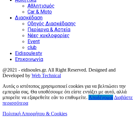
Αθλητισμός
Car & Moto
Διασκέδαση
Οδηγός Διασκέδασης
Περίεργα & Αστεία
Νέες κυκλοφορίες
Event
club
Eidisoulestv
Επικοινωνία
@2021 - eidisoules.gr. All Right Reserved. Designed and
Developed by
Web Technical
Facebook
Twitter
Instagram
Youtube
Αυτός ο ιστότοπος χρησιμοποιεί cookies για να βελτιώσει την
εμπειρία σας. Θα υποθέσουμε ότι είστε εντάξει με αυτό, αλλά
μπορείτε να εξαιρεθείτε εάν το επιθυμείτε.
Αποδέχομαι
Διαβάστε
περισσότερα
Πολιτική Απορρήτου & Cookies