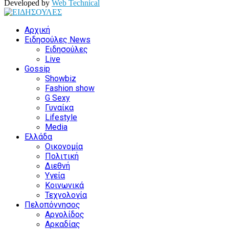
Developed by
Web Technical
Facebook
Twitter
Instagram
Youtube
Αρχική
Ειδησούλες News
Ειδησούλες
Live
Gossip
Showbiz
Fashion show
G Sexy
Γυναίκα
Lifestyle
Media
Ελλάδα
Οικονομία
Πολιτική
Διεθνή
Υγεία
Κοινωνικά
Τεχνολογία
Πελοπόννησος
Αργολίδος
Αρκαδίας