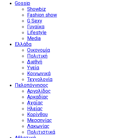
Gossip
Showbiz
Fashion show
G Sexy
Γυναίκα
Lifestyle
Media
Ελλάδα
Οικονομία
Πολιτική
Διεθνή
Υγεία
Κοινωνικά
Τεχνολογία
Πελοπόννησος
Αργολίδος
Αρκαδίας
Αχαΐας
Ηλείας
Κορίνθου
Μεσσηνίας
Λακωνίας
Πολιτιστικά
Αθλητικά