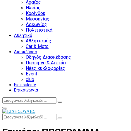
Αχαΐας
Ηλείας
Κορίνθου
Μεσσηνίας
Λακωνίας
Πολιτιστικά
Αθλητικά
Αθλητισμός
Car & Moto
Διασκέδαση
Οδηγός Διασκέδασης
Περίεργα & Αστεία
Νέες κυκλοφορίες
Event
club
Eidisoulestv
Επικοινωνία
Search
Search
for:
Facebook
Twitter
Instagram
Youtube
Primary
Menu
Search
Search
for: