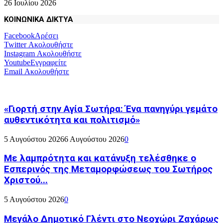
26 Ιουλίου 2026
ΚΟΙΝΩΝΙΚΑ ΔΙΚΤΥΑ
Facebook
Αρέσει
Twitter
Ακολουθήστε
Instagram
Ακολουθήστε
Youtube
Εγγραφείτε
Email
Ακολουθήστε
«Γιορτή στην Αγία Σωτήρα: Ένα πανηγύρι γεμάτο
αυθεντικότητα και πολιτισμό»
5 Αυγούστου 2026
6 Αυγούστου 2026
0
Με λαμπρότητα και κατάνυξη τελέσθηκε ο
Εσπερινός της Μεταμορφώσεως του Σωτήρος
Χριστού...
5 Αυγούστου 2026
0
Μεγάλο Δημοτικό Γλέντι στο Νεοχώρι Ζαχάρως