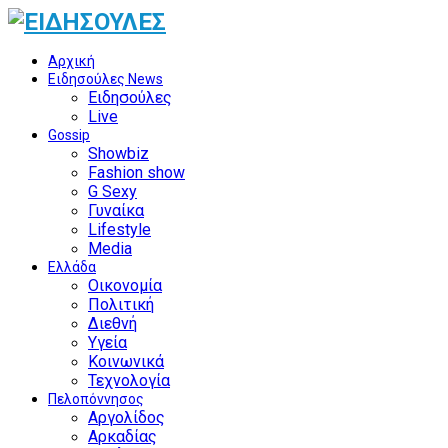
Αρχική
Ειδησούλες News
Ειδησούλες
Live
Gossip
Showbiz
Fashion show
G Sexy
Γυναίκα
Lifestyle
Media
Ελλάδα
Οικονομία
Πολιτική
Διεθνή
Υγεία
Κοινωνικά
Τεχνολογία
Πελοπόννησος
Αργολίδος
Αρκαδίας