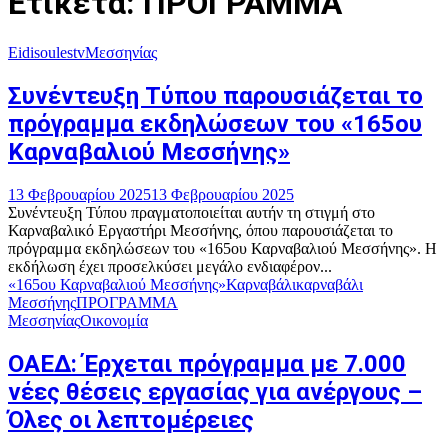
Ετικέτα: ΠΡΟΓΡΑΜΜΑ
Eidisoulestv
Μεσσηνίας
Συνέντευξη Τύπου παρουσιάζεται το
πρόγραμμα εκδηλώσεων του «165ου
Καρναβαλιού Μεσσήνης»
13 Φεβρουαρίου 2025
13 Φεβρουαρίου 2025
Συνέντευξη Τύπου πραγματοποιείται αυτήν τη στιγμή στο
Καρναβαλικό Εργαστήρι Μεσσήνης, όπου παρουσιάζεται το
πρόγραμμα εκδηλώσεων του «165ου Καρναβαλιού Μεσσήνης». Η
εκδήλωση έχει προσελκύσει μεγάλο ενδιαφέρον...
«165ου Καρναβαλιού Μεσσήνης»
Καρναβάλι
καρναβάλι
Μεσσήνης
ΠΡΟΓΡΑΜΜΑ
Μεσσηνίας
Οικονομία
ΟΑΕΔ: Έρχεται πρόγραμμα με 7.000
νέες θέσεις εργασίας για ανέργους –
Όλες οι λεπτομέρειες