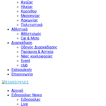
Αχαΐας
Ηλείας
Κορίνθου
Μεσσηνίας
Λακωνίας
Πολιτιστικά
Αθλητικά
Αθλητισμός
Car & Moto
Διασκέδαση
Οδηγός Διασκέδασης
Περίεργα & Αστεία
Νέες κυκλοφορίες
Event
club
Eidisoulestv
Επικοινωνία
Αρχική
Ειδησούλες News
Ειδησούλες
Live