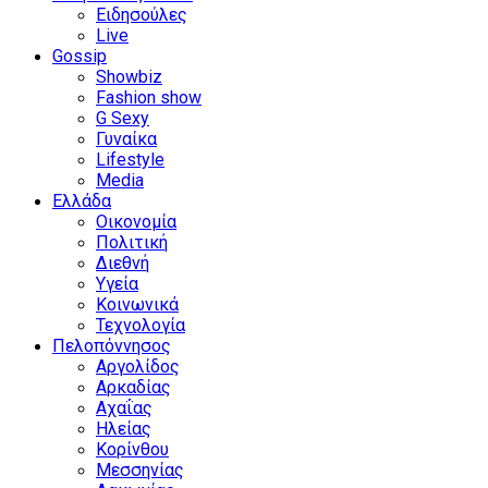
Ειδησούλες
Live
Gossip
Showbiz
Fashion show
G Sexy
Γυναίκα
Lifestyle
Media
Ελλάδα
Οικονομία
Πολιτική
Διεθνή
Υγεία
Κοινωνικά
Τεχνολογία
Πελοπόννησος
Αργολίδος
Αρκαδίας
Αχαΐας
Ηλείας
Κορίνθου
Μεσσηνίας