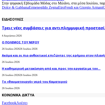
Στην ψηφιακή Εβδομάδα Μόδας στο Μιλάνο, στα μέσα Ιουλίου, παρουσί
Dolce & Gabbana
Ermenegildo Zegna
Etro
Fendi και Giorgio Armani
G
ΕΙΔΗΣΟΥΛΕΣ
Τρεις νέες συμβάσεις για αντιπλημμυρική προστασί
4 Αυγούστου 2026
Ο ΠΟΛΕΜΟΣ ΤΟΥ ΝΕΡΟΥ
26 Ιουλίου 2026
26 Ιουλίου 2026
Ακόμα και οι πιο ανθεκτικοί επιζώντες της ερήμου στον πλανήτ
26 Ιουλίου 2026
H καθημερινή μετακίνηση από και προς την εργασία με τον...
26 Ιουλίου 2026
26 Ιουλίου 2026
Το «θαυματουργό» νερό του Καματερού
26 Ιουλίου 2026
ΚΟΙΝΩΝΙΚΑ ΔΙΚΤΥΑ
Facebook
Αρέσει