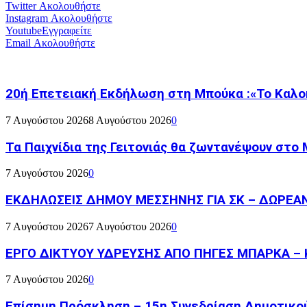
Twitter
Ακολουθήστε
Instagram
Ακολουθήστε
Youtube
Εγγραφείτε
Email
Ακολουθήστε
20ή Επετειακή Εκδήλωση στη Μπούκα :«Το Καλο
7 Αυγούστου 2026
8 Αυγούστου 2026
0
Τα Παιχνίδια της Γειτονιάς θα ζωντανέψουν στο
7 Αυγούστου 2026
0
ΕΚΔΗΛΩΣΕΙΣ ΔΗΜΟΥ ΜΕΣΣΗΝΗΣ ΓΙΑ ΣΚ – ΔΩΡΕΑ
7 Αυγούστου 2026
7 Αυγούστου 2026
0
ΕΡΓΟ ΔΙΚΤΥΟΥ ΥΔΡΕΥΣΗΣ ΑΠΟ ΠΗΓΕΣ ΜΠΑΡΚΑ – 
7 Αυγούστου 2026
0
Επίσημη Πρόσκληση – 15η Συνεδρίαση Δημοτικο