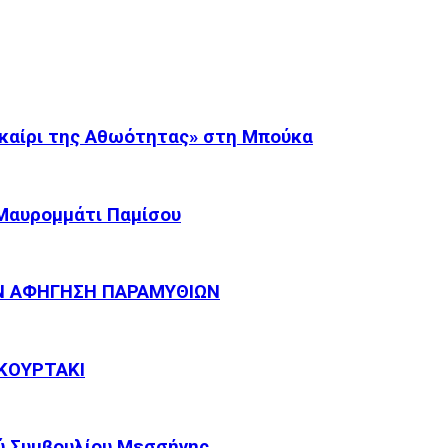
καίρι της Αθωότητας» στη Μπούκα
 Μαυρομμάτι Παμίσου
Ν ΑΦΗΓΗΣΗ ΠΑΡΑΜΥΘΙΩΝ
ΚΟΥΡΤΑΚΙ
ύ Συμβουλίου Μεσσήνης