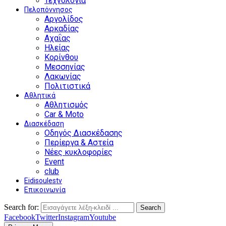
Τεχνολογία
Πελοπόννησος
Αργολίδος
Αρκαδίας
Αχαΐας
Ηλείας
Κορίνθου
Μεσσηνίας
Λακωνίας
Πολιτιστικά
Αθλητικά
Αθλητισμός
Car & Moto
Διασκέδαση
Οδηγός Διασκέδασης
Περίεργα & Αστεία
Νέες κυκλοφορίες
Event
club
Eidisoulestv
Επικοινωνία
Search for:
Search
Facebook
Twitter
Instagram
Youtube