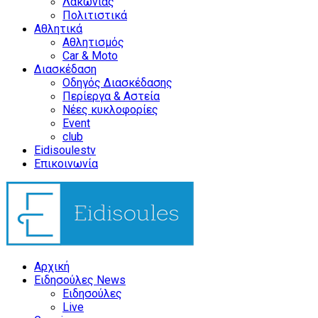
Λακωνίας
Πολιτιστικά
Αθλητικά
Αθλητισμός
Car & Moto
Διασκέδαση
Οδηγός Διασκέδασης
Περίεργα & Αστεία
Νέες κυκλοφορίες
Event
club
Eidisoulestv
Επικοινωνία
Αρχική
Ειδησούλες News
Ειδησούλες
Live