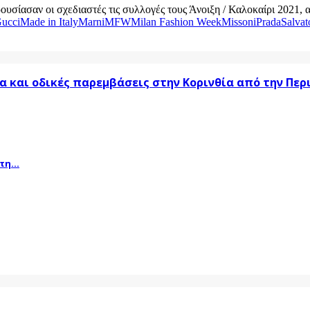
ασαν οι σχεδιαστές τις συλλογές τους Άνοιξη / Καλοκαίρι 2021, αντί
ucci
Made in Italy
Marni
MFW
Milan Fashion Week
Missoni
Prada
Salvat
α και οδικές παρεμβάσεις στην Κορινθία από την Πε
η...