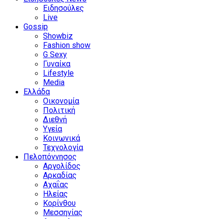
Ειδησούλες
Live
Gossip
Showbiz
Fashion show
G Sexy
Γυναίκα
Lifestyle
Media
Ελλάδα
Οικονομία
Πολιτική
Διεθνή
Υγεία
Κοινωνικά
Τεχνολογία
Πελοπόννησος
Αργολίδος
Αρκαδίας
Αχαΐας
Ηλείας
Κορίνθου
Μεσσηνίας