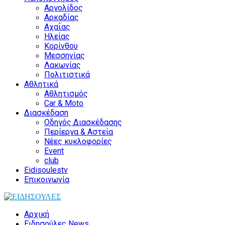
Αργολίδος
Αρκαδίας
Αχαΐας
Ηλείας
Κορίνθου
Μεσσηνίας
Λακωνίας
Πολιτιστικά
Αθλητικά
Αθλητισμός
Car & Moto
Διασκέδαση
Οδηγός Διασκέδασης
Περίεργα & Αστεία
Νέες κυκλοφορίες
Event
club
Eidisoulestv
Επικοινωνία
Αρχική
Ειδησούλες News