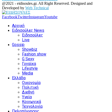
@2021 - eidisoules.gr. All Right Reserved. Designed and
Developed by
Web Technical
Facebook
Twitter
Instagram
Youtube
Αρχική
Ειδησούλες News
Ειδησούλες
Live
Gossip
Showbiz
Fashion show
G Sexy
Γυναίκα
Lifestyle
Media
Ελλάδα
Οικονομία
Πολιτική
Διεθνή
Υγεία
Κοινωνικά
Τεχνολογία
Πελοπόννησος