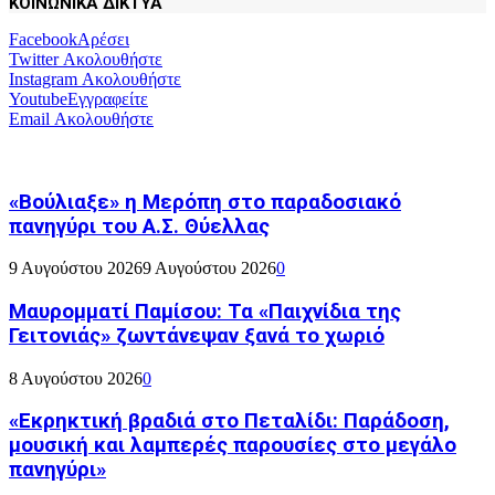
ΚΟΙΝΩΝΙΚΑ ΔΙΚΤΥΑ
Facebook
Αρέσει
Twitter
Ακολουθήστε
Instagram
Ακολουθήστε
Youtube
Εγγραφείτε
Email
Ακολουθήστε
«Βούλιαξε» η Μερόπη στο παραδοσιακό
πανηγύρι του Α.Σ. Θύελλας
9 Αυγούστου 2026
9 Αυγούστου 2026
0
Μαυρομματί Παμίσου: Τα «Παιχνίδια της
Γειτονιάς» ζωντάνεψαν ξανά το χωριό
8 Αυγούστου 2026
0
«Εκρηκτική βραδιά στο Πεταλίδι: Παράδοση,
μουσική και λαμπερές παρουσίες στο μεγάλο
πανηγύρι»