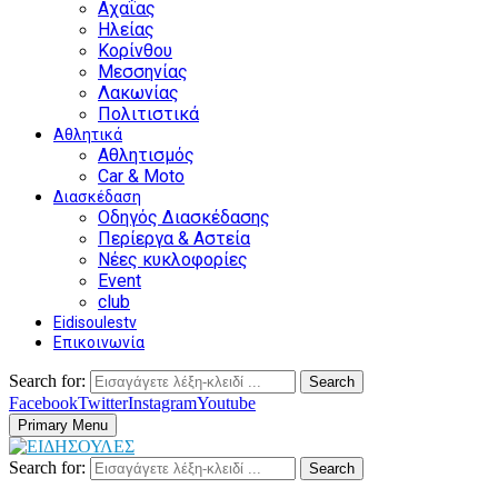
Αχαΐας
Ηλείας
Κορίνθου
Μεσσηνίας
Λακωνίας
Πολιτιστικά
Αθλητικά
Αθλητισμός
Car & Moto
Διασκέδαση
Οδηγός Διασκέδασης
Περίεργα & Αστεία
Νέες κυκλοφορίες
Event
club
Eidisoulestv
Επικοινωνία
Search for:
Search
Facebook
Twitter
Instagram
Youtube
Primary Menu
Search for:
Search