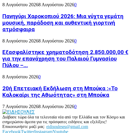
8 Αυγούστου 2026
8 Αυγούστου 2026
0
Πανηγύρι Χαροκοπιού 2026: Μια νύχτα γεμάτη
μουσική, παράδοση και αυθεντική γιορτινή
ατμόσφαιρα
8 Αυγούστου 2026
8 Αυγούστου 2026
0
Εξασφαλίστηκε χρηματοδότηση 2.850.000,00 €
για την επανάχρηση του Παλαιού Γυμνασίου
Πύλου –...
8 Αυγούστου 2026
0
20ή Επετειακή Εκδήλωση στη Μπούκα :«Το
Καλοκαίρι της Αθωότητας» στη Μπούκα
7 Αυγούστου 2026
8 Αυγούστου 2026
0
Διάβασε τώρα όλα τα τελευταία νέα από την Ελλάδα και τον Κόσμο και
ενημερώσου άμεσα για τις πρόσφατες ειδήσεις και εξελίξεις!
Επικοινωνήστε μαζί μας:
eidisouleseu@gmail.com
Facebook
Twitter
Instagram
Youtube