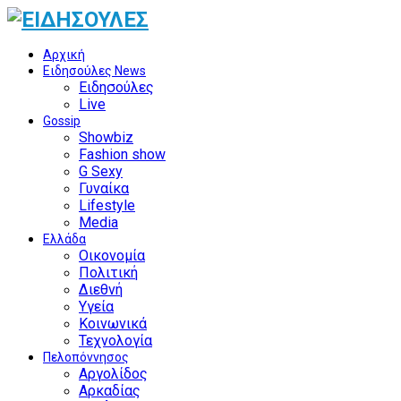
Αρχική
Ειδησούλες News
Ειδησούλες
Live
Gossip
Showbiz
Fashion show
G Sexy
Γυναίκα
Lifestyle
Media
Ελλάδα
Οικονομία
Πολιτική
Διεθνή
Υγεία
Κοινωνικά
Τεχνολογία
Πελοπόννησος
Αργολίδος
Αρκαδίας