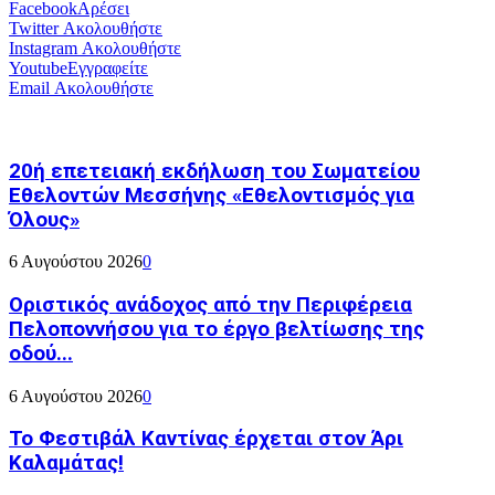
Facebook
Αρέσει
Twitter
Ακολουθήστε
Instagram
Ακολουθήστε
Youtube
Εγγραφείτε
Email
Ακολουθήστε
20ή επετειακή εκδήλωση του Σωματείου
Εθελοντών Μεσσήνης «Εθελοντισμός για
Όλους»
6 Αυγούστου 2026
0
Οριστικός ανάδοχος από την Περιφέρεια
Πελοποννήσου για το έργο βελτίωσης της
οδού...
6 Αυγούστου 2026
0
Το Φεστιβάλ Καντίνας έρχεται στον Άρι
Καλαμάτας!