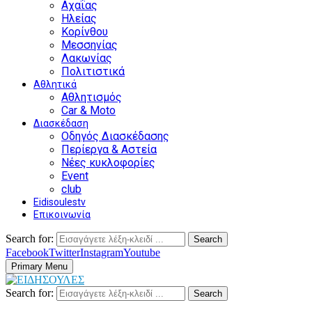
Αχαΐας
Ηλείας
Κορίνθου
Μεσσηνίας
Λακωνίας
Πολιτιστικά
Αθλητικά
Αθλητισμός
Car & Moto
Διασκέδαση
Οδηγός Διασκέδασης
Περίεργα & Αστεία
Νέες κυκλοφορίες
Event
club
Eidisoulestv
Επικοινωνία
Search for:
Search
Facebook
Twitter
Instagram
Youtube
Primary Menu
Search for:
Search