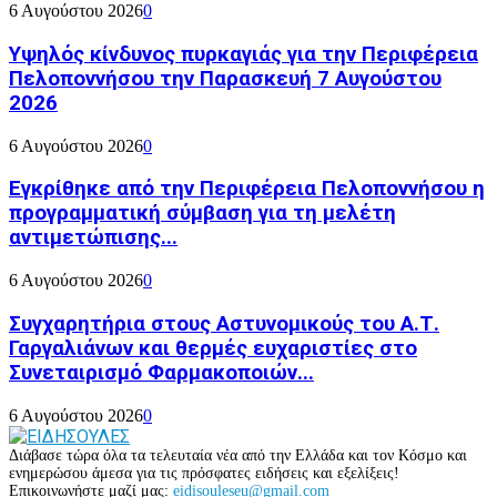
6 Αυγούστου 2026
0
Υψηλός κίνδυνος πυρκαγιάς για την Περιφέρεια
Πελοποννήσου την Παρασκευή 7 Αυγούστου
2026
6 Αυγούστου 2026
0
Εγκρίθηκε από την Περιφέρεια Πελοποννήσου η
προγραμματική σύμβαση για τη μελέτη
αντιμετώπισης...
6 Αυγούστου 2026
0
Συγχαρητήρια στους Αστυνομικούς του Α.Τ.
Γαργαλιάνων και θερμές ευχαριστίες στο
Συνεταιρισμό Φαρμακοποιών...
6 Αυγούστου 2026
0
Διάβασε τώρα όλα τα τελευταία νέα από την Ελλάδα και τον Κόσμο και
ενημερώσου άμεσα για τις πρόσφατες ειδήσεις και εξελίξεις!
Επικοινωνήστε μαζί μας:
eidisouleseu@gmail.com