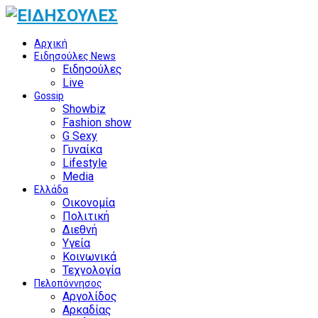
Αρχική
Ειδησούλες News
Ειδησούλες
Live
Gossip
Showbiz
Fashion show
G Sexy
Γυναίκα
Lifestyle
Media
Ελλάδα
Οικονομία
Πολιτική
Διεθνή
Υγεία
Κοινωνικά
Τεχνολογία
Πελοπόννησος
Αργολίδος
Αρκαδίας