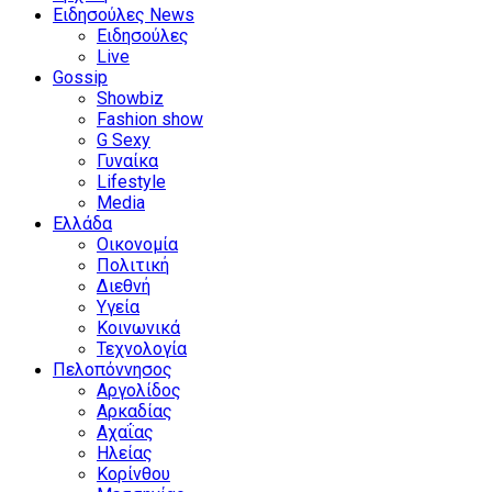
Ειδησούλες News
Ειδησούλες
Live
Gossip
Showbiz
Fashion show
G Sexy
Γυναίκα
Lifestyle
Media
Ελλάδα
Οικονομία
Πολιτική
Διεθνή
Υγεία
Κοινωνικά
Τεχνολογία
Πελοπόννησος
Αργολίδος
Αρκαδίας
Αχαΐας
Ηλείας
Κορίνθου