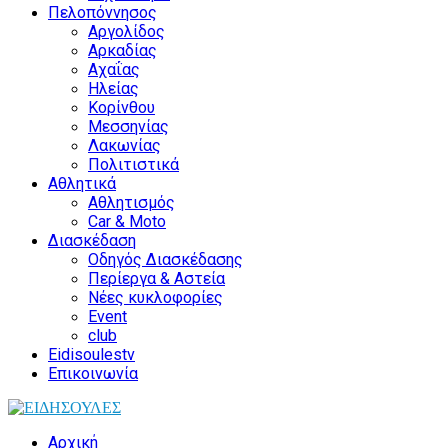
Πελοπόννησος
Αργολίδος
Αρκαδίας
Αχαΐας
Ηλείας
Κορίνθου
Μεσσηνίας
Λακωνίας
Πολιτιστικά
Αθλητικά
Αθλητισμός
Car & Moto
Διασκέδαση
Οδηγός Διασκέδασης
Περίεργα & Αστεία
Νέες κυκλοφορίες
Event
club
Eidisoulestv
Επικοινωνία
Αρχική