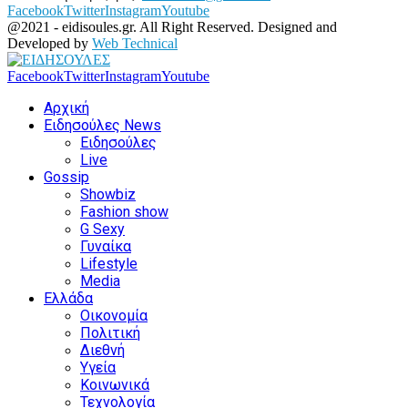
Facebook
Twitter
Instagram
Youtube
@2021 - eidisoules.gr. All Right Reserved. Designed and
Developed by
Web Technical
Facebook
Twitter
Instagram
Youtube
Αρχική
Ειδησούλες News
Ειδησούλες
Live
Gossip
Showbiz
Fashion show
G Sexy
Γυναίκα
Lifestyle
Media
Ελλάδα
Οικονομία
Πολιτική
Διεθνή
Υγεία
Κοινωνικά
Τεχνολογία