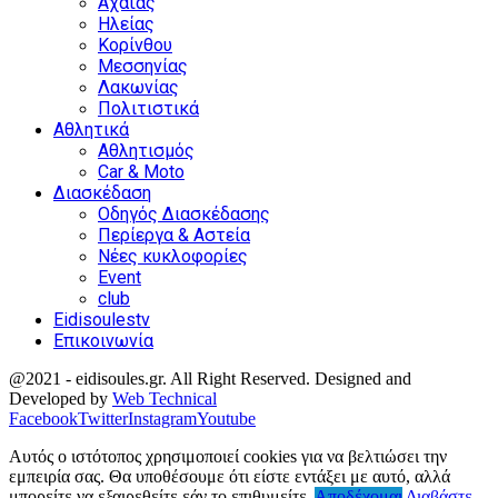
Αχαΐας
Ηλείας
Κορίνθου
Μεσσηνίας
Λακωνίας
Πολιτιστικά
Αθλητικά
Αθλητισμός
Car & Moto
Διασκέδαση
Οδηγός Διασκέδασης
Περίεργα & Αστεία
Νέες κυκλοφορίες
Event
club
Eidisoulestv
Επικοινωνία
@2021 - eidisoules.gr. All Right Reserved. Designed and
Developed by
Web Technical
Facebook
Twitter
Instagram
Youtube
Αυτός ο ιστότοπος χρησιμοποιεί cookies για να βελτιώσει την
εμπειρία σας. Θα υποθέσουμε ότι είστε εντάξει με αυτό, αλλά
μπορείτε να εξαιρεθείτε εάν το επιθυμείτε.
Αποδέχομαι
Διαβάστε