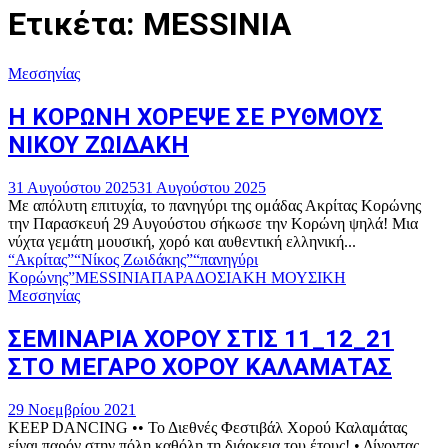
Ετικέτα: MESSINIA
Μεσσηνίας
Η ΚΟΡΩΝΗ ΧΟΡΕΨΕ ΣΕ ΡΥΘΜΟΥΣ
ΝΙΚΟΥ ΖΩΙΔΑΚΗ
31 Αυγούστου 2025
31 Αυγούστου 2025
Με απόλυτη επιτυχία, το πανηγύρι της ομάδας Ακρίτας Κορώνης
την Παρασκευή 29 Αυγούστου σήκωσε την Κορώνη ψηλά! Μια
νύχτα γεμάτη μουσική, χορό και αυθεντική ελληνική...
“Ακρίτας”
“Νίκος Ζωιδάκης”
“πανηγύρι
Κορώνης”
MESSINIA
ΠΑΡΑΔΟΣΙΑΚΗ ΜΟΥΣΙΚΗ
Μεσσηνίας
ΣΕΜΙΝΑΡΙΑ ΧΟΡΟΥ ΣΤΙΣ 11_12_21
ΣΤΟ ΜΕΓΑΡΟ ΧΟΡΟΥ ΚΑΛΑΜΑΤΑΣ
29 Νοεμβρίου 2021
KEEP DANCING •• Το Διεθνές Φεστιβάλ Χορού Καλαμάτας
είναι παρόν στην πόλη καθόλη τη διάρκεια του έτους! • Δίνοντας