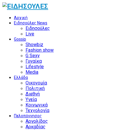
Αρχική
Ειδησούλες News
Ειδησούλες
Live
Gossip
Showbiz
Fashion show
G Sexy
Γυναίκα
Lifestyle
Media
Ελλάδα
Οικονομία
Πολιτική
Διεθνή
Υγεία
Κοινωνικά
Τεχνολογία
Πελοπόννησος
Αργολίδος
Αρκαδίας