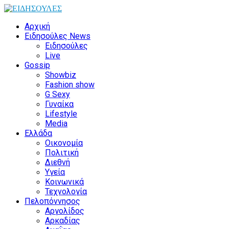
Αρχική
Ειδησούλες News
Ειδησούλες
Live
Gossip
Showbiz
Fashion show
G Sexy
Γυναίκα
Lifestyle
Media
Ελλάδα
Οικονομία
Πολιτική
Διεθνή
Υγεία
Κοινωνικά
Τεχνολογία
Πελοπόννησος
Αργολίδος
Αρκαδίας