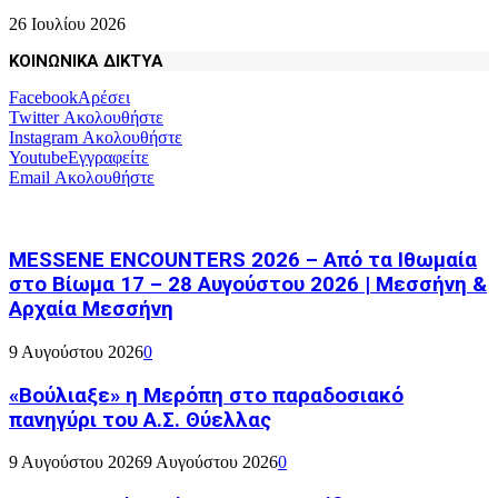
26 Ιουλίου 2026
ΚΟΙΝΩΝΙΚΑ ΔΙΚΤΥΑ
Facebook
Αρέσει
Twitter
Ακολουθήστε
Instagram
Ακολουθήστε
Youtube
Εγγραφείτε
Email
Ακολουθήστε
MESSENE ENCOUNTERS 2026 – Από τα Ιθωμαία
στο Βίωμα 17 – 28 Αυγούστου 2026 | Μεσσήνη &
Αρχαία Μεσσήνη
9 Αυγούστου 2026
0
«Βούλιαξε» η Μερόπη στο παραδοσιακό
πανηγύρι του Α.Σ. Θύελλας
9 Αυγούστου 2026
9 Αυγούστου 2026
0