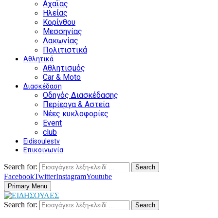
Αχαΐας
Ηλείας
Κορίνθου
Μεσσηνίας
Λακωνίας
Πολιτιστικά
Αθλητικά
Αθλητισμός
Car & Moto
Διασκέδαση
Οδηγός Διασκέδασης
Περίεργα & Αστεία
Νέες κυκλοφορίες
Event
club
Eidisoulestv
Επικοινωνία
Search for:
Search
Facebook
Twitter
Instagram
Youtube
Primary Menu
Search for:
Search