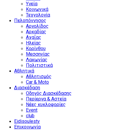
Υγεία
Κοινωνικά
Τεχνολογία
Πελοπόννησος
Αργολίδος
Αρκαδίας
Αχαΐας
Ηλείας
Κορίνθου
Μεσσηνίας
Λακωνίας
Πολιτιστικά
Αθλητικά
Αθλητισμός
Car & Moto
Διασκέδαση
Οδηγός Διασκέδασης
Περίεργα & Αστεία
Νέες κυκλοφορίες
Event
club
Eidisoulestv
Επικοινωνία