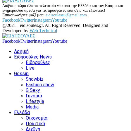
Διάβασε τώρα όλα τα τελευταία νέα από την Ελλάδα και τον Κόσμο και
ενημερώσου άμεσα για τις πρόσφατες ειδήσεις και εξελίξεις!
Επικοινωνήστε μαζί μας:
eidisouleseu@gmail.com
Facebook
Twitter
Instagram
Youtube
@2021 - eidisoules.gr. All Right Reserved. Designed and
Developed by
Web Technical
Facebook
Twitter
Instagram
Youtube
Αρχική
Ειδησούλες News
Ειδησούλες
Live
Gossip
Showbiz
Fashion show
G Sexy
Γυναίκα
Lifestyle
Media
Ελλάδα
Οικονομία
Πολιτική
Διεθνή