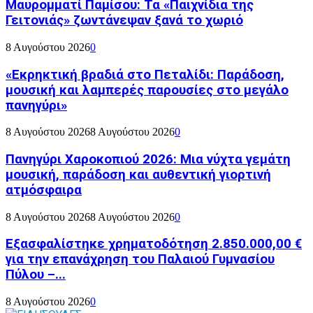
Μαυρομματί Παμίσου: Τα «Παιχνίδια της
Γειτονιάς» ζωντάνεψαν ξανά το χωριό
8 Αυγούστου 2026
0
«Εκρηκτική βραδιά στο Πεταλίδι: Παράδοση,
μουσική και λαμπερές παρουσίες στο μεγάλο
πανηγύρι»
8 Αυγούστου 2026
8 Αυγούστου 2026
0
Πανηγύρι Χαροκοπιού 2026: Μια νύχτα γεμάτη
μουσική, παράδοση και αυθεντική γιορτινή
ατμόσφαιρα
8 Αυγούστου 2026
8 Αυγούστου 2026
0
Εξασφαλίστηκε χρηματοδότηση 2.850.000,00 €
για την επανάχρηση του Παλαιού Γυμνασίου
Πύλου –...
8 Αυγούστου 2026
0