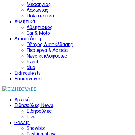
Μεσσηνίας
Λακωνίας
Πολιτιστικά
Αθλητικά
Αθλητισμός
Car & Moto
Διασκέδαση
Οδηγός Διασκέδασης
Περίεργα & Αστεία
Νέες κυκλοφορίες
Event
club
Eidisoulestv
Επικοινωνία
Αρχική
Ειδησούλες News
Ειδησούλες
Live
Gossip
Showbiz
Fashion show