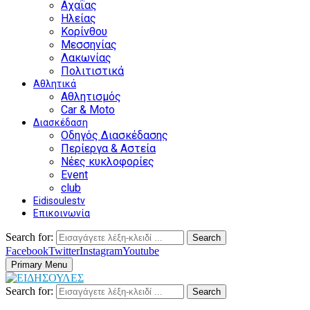
Αχαΐας
Ηλείας
Κορίνθου
Μεσσηνίας
Λακωνίας
Πολιτιστικά
Αθλητικά
Αθλητισμός
Car & Moto
Διασκέδαση
Οδηγός Διασκέδασης
Περίεργα & Αστεία
Νέες κυκλοφορίες
Event
club
Eidisoulestv
Επικοινωνία
Search for:
Search
Facebook
Twitter
Instagram
Youtube
Primary Menu
Search for:
Search