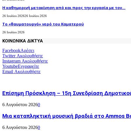
H καθημερινή μετακίνηση από και προς την εργασία με τον...
26 Ιουλίου 2026
26 Ιουλίου 2026
Το «θαυματουργό» νερό του Καματερού
26 Ιουλίου 2026
ΚΟΙΝΩΝΙΚΑ ΔΙΚΤΥΑ
Facebook
Αρέσει
Twitter
Ακολουθήστε
Instagram
Ακολουθήστε
Youtube
Εγγραφείτε
Email
Ακολουθήστε
Επίσημη Πρόσκληση – 15η Συνεδρίαση Δημοτικο
6 Αυγούστου 2026
0
Μια καταπληκτική μουσική βραδιά στο Ammos Bou
6 Αυγούστου 2026
0