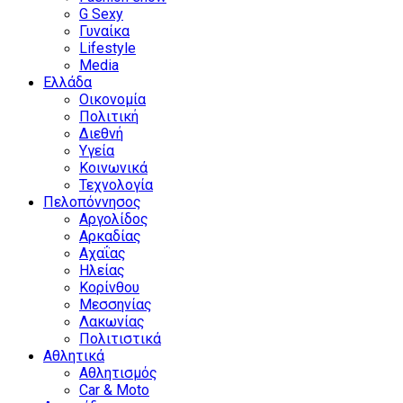
G Sexy
Γυναίκα
Lifestyle
Media
Ελλάδα
Οικονομία
Πολιτική
Διεθνή
Υγεία
Κοινωνικά
Τεχνολογία
Πελοπόννησος
Αργολίδος
Αρκαδίας
Αχαΐας
Ηλείας
Κορίνθου
Μεσσηνίας
Λακωνίας
Πολιτιστικά
Αθλητικά
Αθλητισμός
Car & Moto