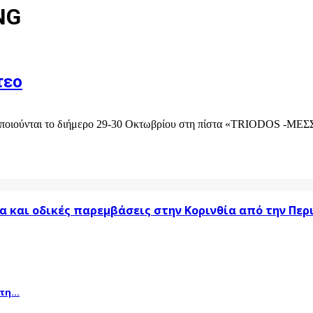
NG
τεο
ποιούνται το διήμερο 29-30 Οκτωβρίου στη πίστα «TRIODOS -ΜΕΣΣ
α και οδικές παρεμβάσεις στην Κορινθία από την Πε
η...