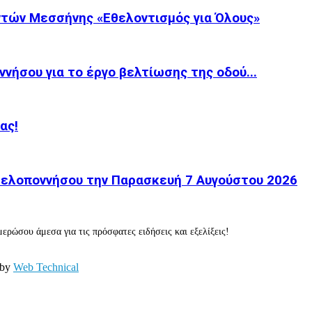
τών Μεσσήνης «Εθελοντισμός για Όλους»
νήσου για το έργο βελτίωσης της οδού...
ας!
 Πελοποννήσου την Παρασκευή 7 Αυγούστου 2026
ερώσου άμεσα για τις πρόσφατες ειδήσεις και εξελίξεις!
 by
Web Technical