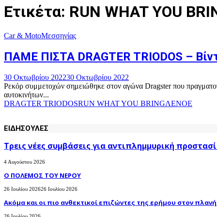
Ετικέτα: RUN WHAT YOU BRI
Car & Moto
Μεσσηνίας
ΠΑΜΕ ΠΙΣΤΑ DRAGTER TRIODOS – Βίν
30 Οκτωβρίου 2022
30 Οκτωβρίου 2022
Ρεκόρ συμμετοχών σημειώθηκε στον αγώνα Dragster που πραγματο
αυτοκινήτων...
DRAGTER TRIODOS
RUN WHAT YOU BRING
ΛΕΝΟΕ
ΕΙΔΗΣΟΥΛΕΣ
Τρεις νέες συμβάσεις για αντιπλημμυρική προστασί
4 Αυγούστου 2026
Ο ΠΟΛΕΜΟΣ ΤΟΥ ΝΕΡΟΥ
26 Ιουλίου 2026
26 Ιουλίου 2026
Ακόμα και οι πιο ανθεκτικοί επιζώντες της ερήμου στον πλανήτ
26 Ιουλίου 2026