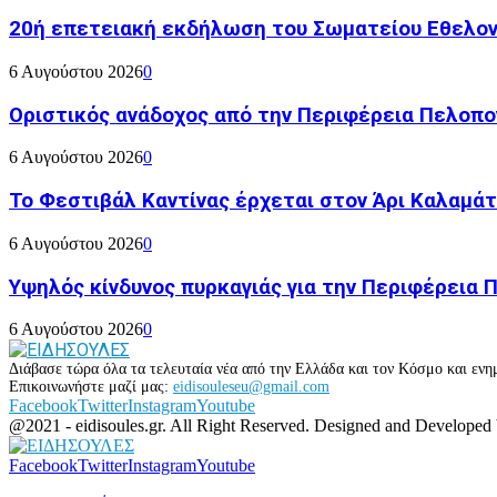
20ή επετειακή εκδήλωση του Σωματείου Εθελον
6 Αυγούστου 2026
0
Οριστικός ανάδοχος από την Περιφέρεια Πελοπον
6 Αυγούστου 2026
0
Το Φεστιβάλ Καντίνας έρχεται στον Άρι Καλαμάτ
6 Αυγούστου 2026
0
Υψηλός κίνδυνος πυρκαγιάς για την Περιφέρεια
6 Αυγούστου 2026
0
Διάβασε τώρα όλα τα τελευταία νέα από την Ελλάδα και τον Κόσμο και ενημ
Επικοινωνήστε μαζί μας:
eidisouleseu@gmail.com
Facebook
Twitter
Instagram
Youtube
@2021 - eidisoules.gr. All Right Reserved. Designed and Developed
Facebook
Twitter
Instagram
Youtube