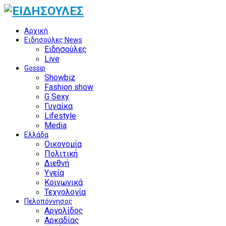
Αρχική
Ειδησούλες News
Ειδησούλες
Live
Gossip
Showbiz
Fashion show
G Sexy
Γυναίκα
Lifestyle
Media
Ελλάδα
Οικονομία
Πολιτική
Διεθνή
Υγεία
Κοινωνικά
Τεχνολογία
Πελοπόννησος
Αργολίδος
Αρκαδίας