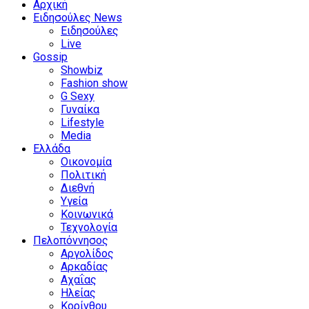
Αρχική
Ειδησούλες News
Ειδησούλες
Live
Gossip
Showbiz
Fashion show
G Sexy
Γυναίκα
Lifestyle
Media
Ελλάδα
Οικονομία
Πολιτική
Διεθνή
Υγεία
Κοινωνικά
Τεχνολογία
Πελοπόννησος
Αργολίδος
Αρκαδίας
Αχαΐας
Ηλείας
Κορίνθου