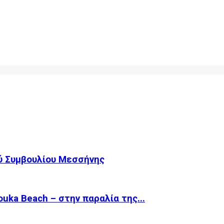
ύ Συμβουλίου Μεσσήνης
ka Beach – στην παραλία της...