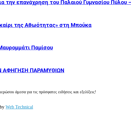
α την επανάχρηση του Παλαιού Γυμνασίου Πύλου –.
καίρι της Αθωότητας» στη Μπούκα
 Μαυρομμάτι Παμίσου
Ν ΑΦΗΓΗΣΗ ΠΑΡΑΜΥΘΙΩΝ
ερώσου άμεσα για τις πρόσφατες ειδήσεις και εξελίξεις!
 by
Web Technical