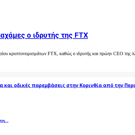
αχάμες ο ιδρυτής της FTX
τηρίου κρυπτονομισμάτων FTX, καθώς ο ιδρυτής και πρώην CEO της 
α και οδικές παρεμβάσεις στην Κορινθία από την Πε
η...