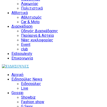
Λακωνίας
Πολιτιστικά
Αθλητικά
Αθλητισμός
Car & Moto
Διασκέδαση
Οδηγός Διασκέδασης
Περίεργα & Αστεία
Νέες κυκλοφορίες
Event
club
Eidisoulestv
Επικοινωνία
Αρχική
Ειδησούλες News
Ειδησούλες
Live
Gossip
Showbiz
Fashion show
G Sexy