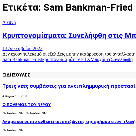
Ετικέτα: Sam Bankman-Fried
Διεθνή
Kρυπτονομίσματα: Συνελήφθη στις Μπ
13 Δεκεμβρίου 2022
Δεν έχουν τελειωμό οι εξελίξεις με την κατάρρευση του ανταλλακ
Sam Bankman-Fried
κρυπτονομισμάτων FTX
Μπαχάμες
Συνελήφθη
ΕΙΔΗΣΟΥΛΕΣ
Τρεις νέες συμβάσεις για αντιπλημμυρική προστασί
4 Αυγούστου 2026
Ο ΠΟΛΕΜΟΣ ΤΟΥ ΝΕΡΟΥ
26 Ιουλίου 2026
26 Ιουλίου 2026
Ακόμα και οι πιο ανθεκτικοί επιζώντες της ερήμου στον πλανήτ
26 Ιουλίου 2026