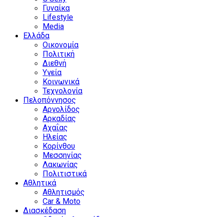
Γυναίκα
Lifestyle
Media
Ελλάδα
Οικονομία
Πολιτική
Διεθνή
Υγεία
Κοινωνικά
Τεχνολογία
Πελοπόννησος
Αργολίδος
Αρκαδίας
Αχαΐας
Ηλείας
Κορίνθου
Μεσσηνίας
Λακωνίας
Πολιτιστικά
Αθλητικά
Αθλητισμός
Car & Moto
Διασκέδαση