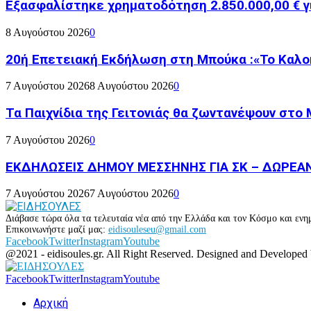
Εξασφαλίστηκε χρηματοδότηση 2.850.000,00 € γι
8 Αυγούστου 2026
0
20ή Επετειακή Εκδήλωση στη Μπούκα :«Το Καλο
7 Αυγούστου 2026
8 Αυγούστου 2026
0
Τα Παιχνίδια της Γειτονιάς θα ζωντανέψουν στο
7 Αυγούστου 2026
0
ΕΚΔΗΛΩΣΕΙΣ ΔΗΜΟΥ ΜΕΣΣΗΝΗΣ ΓΙΑ ΣΚ – ΔΩΡΕΑ
7 Αυγούστου 2026
7 Αυγούστου 2026
0
Διάβασε τώρα όλα τα τελευταία νέα από την Ελλάδα και τον Κόσμο και ενημ
Επικοινωνήστε μαζί μας:
eidisouleseu@gmail.com
Facebook
Twitter
Instagram
Youtube
@2021 - eidisoules.gr. All Right Reserved. Designed and Developed
Facebook
Twitter
Instagram
Youtube
Αρχική