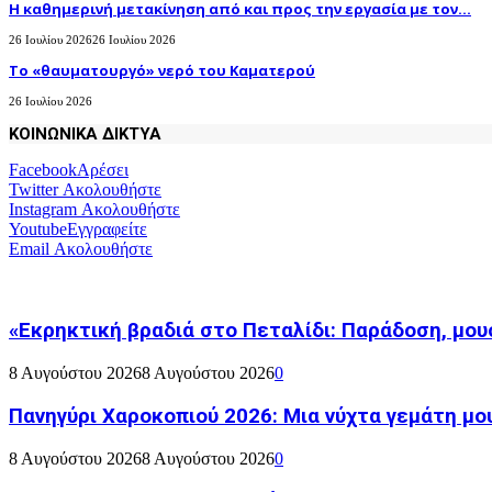
H καθημερινή μετακίνηση από και προς την εργασία με τον...
26 Ιουλίου 2026
26 Ιουλίου 2026
Το «θαυματουργό» νερό του Καματερού
26 Ιουλίου 2026
ΚΟΙΝΩΝΙΚΑ ΔΙΚΤΥΑ
Facebook
Αρέσει
Twitter
Ακολουθήστε
Instagram
Ακολουθήστε
Youtube
Εγγραφείτε
Email
Ακολουθήστε
«Εκρηκτική βραδιά στο Πεταλίδι: Παράδοση, μου
8 Αυγούστου 2026
8 Αυγούστου 2026
0
Πανηγύρι Χαροκοπιού 2026: Μια νύχτα γεμάτη μο
8 Αυγούστου 2026
8 Αυγούστου 2026
0