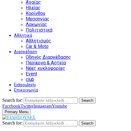
Αχαΐας
Ηλείας
Κορίνθου
Μεσσηνίας
Λακωνίας
Πολιτιστικά
Αθλητικά
Αθλητισμός
Car & Moto
Διασκέδαση
Οδηγός Διασκέδασης
Περίεργα & Αστεία
Νέες κυκλοφορίες
Event
club
Eidisoulestv
Επικοινωνία
Search for:
Search
Facebook
Twitter
Instagram
Youtube
Primary Menu
Search for:
Search