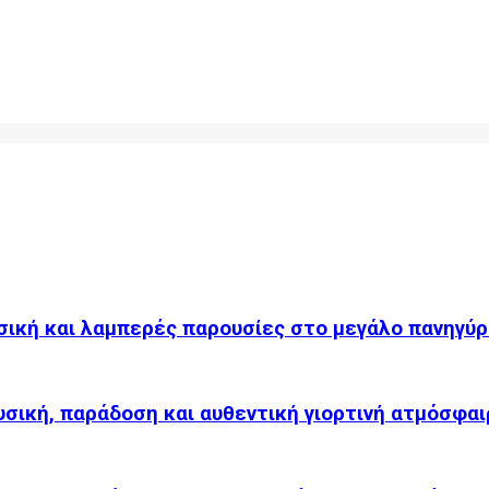
σική και λαμπερές παρουσίες στο μεγάλο πανηγύρ
υσική, παράδοση και αυθεντική γιορτινή ατμόσφαι