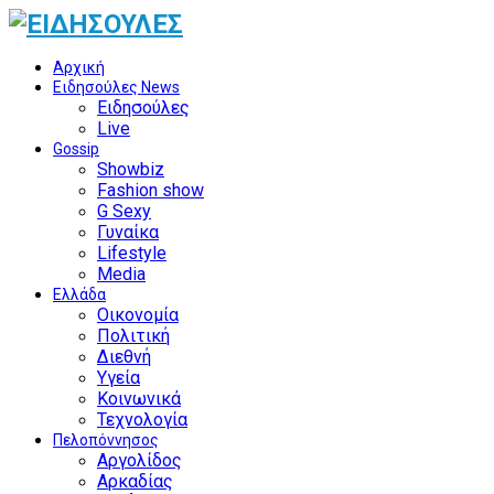
Αρχική
Ειδησούλες News
Ειδησούλες
Live
Gossip
Showbiz
Fashion show
G Sexy
Γυναίκα
Lifestyle
Media
Ελλάδα
Οικονομία
Πολιτική
Διεθνή
Υγεία
Κοινωνικά
Τεχνολογία
Πελοπόννησος
Αργολίδος
Αρκαδίας