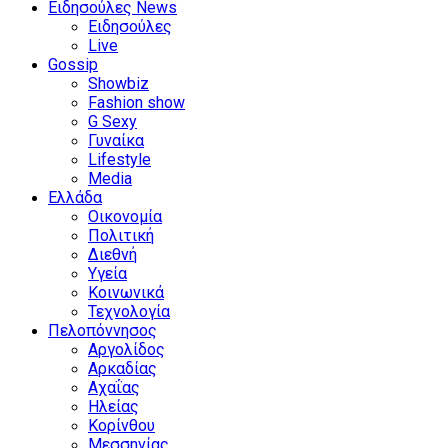
Ειδησούλες News
Ειδησούλες
Live
Gossip
Showbiz
Fashion show
G Sexy
Γυναίκα
Lifestyle
Media
Ελλάδα
Οικονομία
Πολιτική
Διεθνή
Υγεία
Κοινωνικά
Τεχνολογία
Πελοπόννησος
Αργολίδος
Αρκαδίας
Αχαΐας
Ηλείας
Κορίνθου
Μεσσηνίας