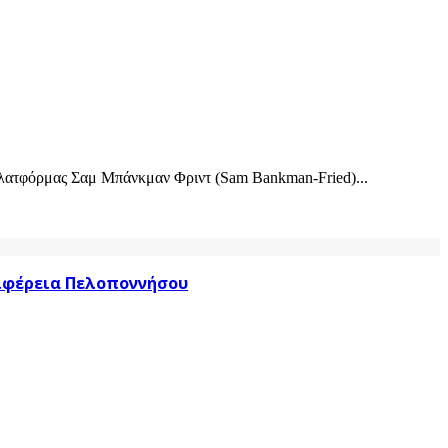
πλατφόρμας Σαμ Μπάνκμαν Φριντ (Sam Bankman-Fried)...
ριφέρεια Πελοποννήσου