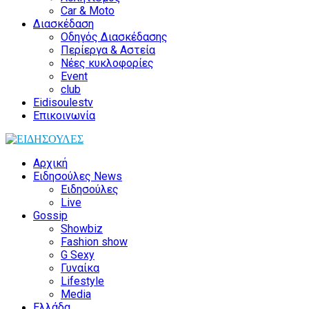
Car & Moto
Διασκέδαση
Οδηγός Διασκέδασης
Περίεργα & Αστεία
Νέες κυκλοφορίες
Event
club
Eidisoulestv
Επικοινωνία
Αρχική
Ειδησούλες News
Ειδησούλες
Live
Gossip
Showbiz
Fashion show
G Sexy
Γυναίκα
Lifestyle
Media
Ελλάδα