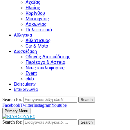
Αχαΐας
Ηλείας
Κορίνθου
Μεσσηνίας
Λακωνίας
Πολιτιστικά
Αθλητικά
Αθλητισμός
Car & Moto
Διασκέδαση
Οδηγός Διασκέδασης
Περίεργα & Αστεία
Νέες κυκλοφορίες
Event
club
Eidisoulestv
Επικοινωνία
Search for:
Search
Facebook
Twitter
Instagram
Youtube
Primary Menu
Search for:
Search