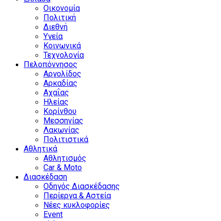
Οικονομία
Πολιτική
Διεθνή
Υγεία
Κοινωνικά
Τεχνολογία
Πελοπόννησος
Αργολίδος
Αρκαδίας
Αχαΐας
Ηλείας
Κορίνθου
Μεσσηνίας
Λακωνίας
Πολιτιστικά
Αθλητικά
Αθλητισμός
Car & Moto
Διασκέδαση
Οδηγός Διασκέδασης
Περίεργα & Αστεία
Νέες κυκλοφορίες
Event