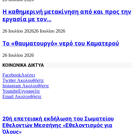
H καθημερινή μετακίνηση από και προς την
εργασία με τον...
26 Ιουλίου 2026
26 Ιουλίου 2026
Το «θαυματουργό» νερό του Καματερού
26 Ιουλίου 2026
ΚΟΙΝΩΝΙΚΑ ΔΙΚΤΥΑ
Facebook
Αρέσει
Twitter
Ακολουθήστε
Instagram
Ακολουθήστε
Youtube
Εγγραφείτε
Email
Ακολουθήστε
20ή επετειακή εκδήλωση του Σωματείου
Εθελοντών Μεσσήνης «Εθελοντισμός για
Όλους»