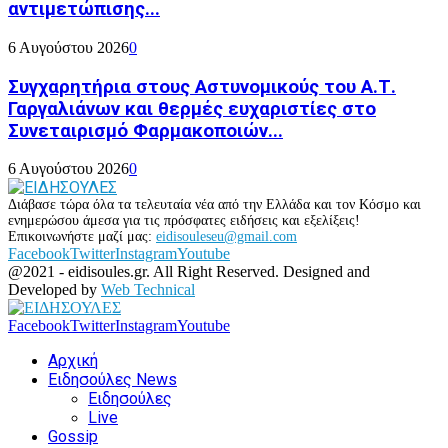
αντιμετώπισης...
6 Αυγούστου 2026
0
Συγχαρητήρια στους Αστυνομικούς του Α.Τ.
Γαργαλιάνων και θερμές ευχαριστίες στο
Συνεταιρισμό Φαρμακοποιών...
6 Αυγούστου 2026
0
Διάβασε τώρα όλα τα τελευταία νέα από την Ελλάδα και τον Κόσμο και
ενημερώσου άμεσα για τις πρόσφατες ειδήσεις και εξελίξεις!
Επικοινωνήστε μαζί μας:
eidisouleseu@gmail.com
Facebook
Twitter
Instagram
Youtube
@2021 - eidisoules.gr. All Right Reserved. Designed and
Developed by
Web Technical
Facebook
Twitter
Instagram
Youtube
Αρχική
Ειδησούλες News
Ειδησούλες
Live
Gossip