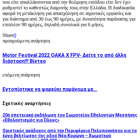
που είτε απαλλάσσονται από την θεώρηση εισόδου είτε δεν έχει
ρυθμιστεί το καθεστώς διαμονής τους στην Ελλάδα. Η διαδικασία
αφορά τη μετάκληση για απασχόληση σε αγροτικές εργασίες και
για διάστημα από 30 έως 90 ημέρες, με δυνατότητα παράτασης για
επιπλέον 90 ημέρες, δηλαδή συνολικά για 6 μήνες.
Share
0
προηγούμενη ανάρτηση
Motor Festival 2022 OAKA X FPV- Δείτε το από άλλη
διάσταση!!! Βίντεο
επόμενη ανάρτηση
Εντοπίστηκε να ψαρεύει παράνομα με…
Σχετικές αναρτήσεις
20ή επετειακή εκδήλωση του Σωματείου Εθελοντών Μεσσήνης
«Εθελοντισμός για Όλους»
Οριστικός ανάδοχος από την Περιφέρεια Πελοποννήσου για το
έργο βελτίωσης της οδού Νέα Κορώνη – Χωματερό