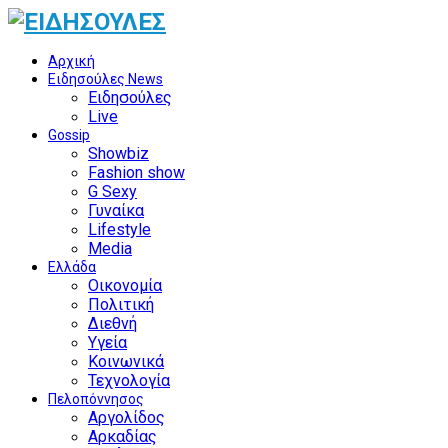
Αρχική
Ειδησούλες News
Ειδησούλες
Live
Gossip
Showbiz
Fashion show
G Sexy
Γυναίκα
Lifestyle
Media
Ελλάδα
Οικονομία
Πολιτική
Διεθνή
Υγεία
Κοινωνικά
Τεχνολογία
Πελοπόννησος
Αργολίδος
Αρκαδίας