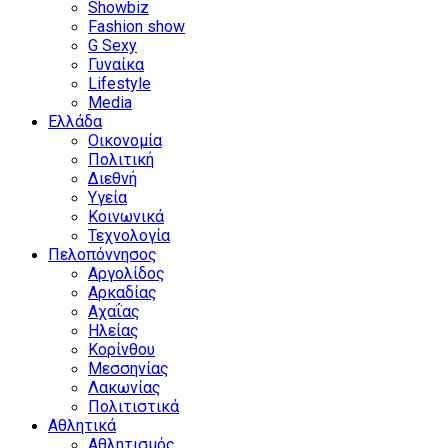
Showbiz
Fashion show
G Sexy
Γυναίκα
Lifestyle
Media
Ελλάδα
Οικονομία
Πολιτική
Διεθνή
Υγεία
Κοινωνικά
Τεχνολογία
Πελοπόννησος
Αργολίδος
Αρκαδίας
Αχαΐας
Ηλείας
Κορίνθου
Μεσσηνίας
Λακωνίας
Πολιτιστικά
Αθλητικά
Αθλητισμός