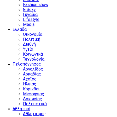
Fashion show
G Sexy
Γυναίκα
Lifestyle
Media
Ελλάδα
Οικονομία
Πολιτική
Διεθνή
Υγεία
Κοινωνικά
Τεχνολογία
Πελοπόννησος
Αργολίδος
Αρκαδίας
Αχαΐας
Ηλείας
Κορίνθου
Μεσσηνίας
Λακωνίας
Πολιτιστικά
Αθλητικά
Αθλητισμός