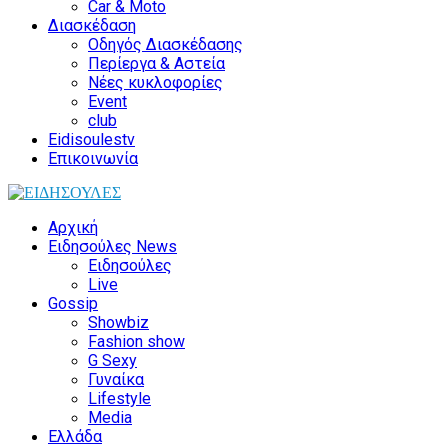
Car & Moto
Διασκέδαση
Οδηγός Διασκέδασης
Περίεργα & Αστεία
Νέες κυκλοφορίες
Event
club
Eidisoulestv
Επικοινωνία
Αρχική
Ειδησούλες News
Ειδησούλες
Live
Gossip
Showbiz
Fashion show
G Sexy
Γυναίκα
Lifestyle
Media
Ελλάδα