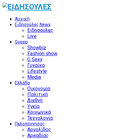
Αρχική
Ειδησούλες News
Ειδησούλες
Live
Gossip
Showbiz
Fashion show
G Sexy
Γυναίκα
Lifestyle
Media
Ελλάδα
Οικονομία
Πολιτική
Διεθνή
Υγεία
Κοινωνικά
Τεχνολογία
Πελοπόννησος
Αργολίδος
Αρκαδίας