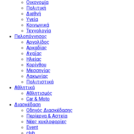
Οικονομία
Πολιτική
Διεθνή
Υγεία
Κοινωνικά
Τεχνολογία
Πελοπόννησος
Αργολίδος
Αρκαδίας
Αχαΐας
Ηλείας
Κορίνθου
Μεσσηνίας
Λακωνίας
Πολιτιστικά
Αθλητικά
Αθλητισμός
Car & Moto
Διασκέδαση
Οδηγός Διασκέδασης
Περίεργα & Αστεία
Νέες κυκλοφορίες
Event
club