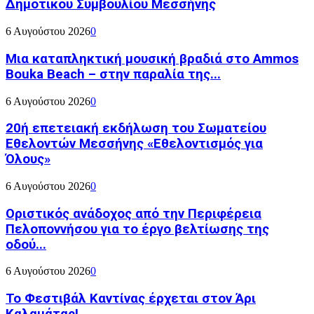
Δημοτικού Συμβουλίου Μεσσήνης
6 Αυγούστου 2026
0
Μια καταπληκτική μουσική βραδιά στο Ammos
Bouka Beach – στην παραλία της...
6 Αυγούστου 2026
0
20ή επετειακή εκδήλωση του Σωματείου
Εθελοντών Μεσσήνης «Εθελοντισμός για
Όλους»
6 Αυγούστου 2026
0
Οριστικός ανάδοχος από την Περιφέρεια
Πελοποννήσου για το έργο βελτίωσης της
οδού...
6 Αυγούστου 2026
0
Το Φεστιβάλ Καντίνας έρχεται στον Άρι