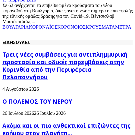
Σε 62 ανέρχονται τα επιβεβαιωμένα κρούσματα του νέου
κορονοϊού στη Βουλγαρία, όπως ανακοίνωσε σήμερα ο επικεφαλής
της εθνικής ομάδας δράσης για τον Covid-19, Βέντσισλαβ
Μουτάφτσισκι,...
ΒΟΥΛΓΑΡΙΑ
ΚΟΡΟΝΑΪΟΣ
ΚΟΡΟΝΟΪΟΣ
ΚΡΟΥΣΜΑΤΑ
ΜΕΤΡΑ
ΕΙΔΗΣΟΥΛΕΣ
Τρεις νέες συμβάσεις για αντιπλημμυρική
προστασία και οδικές παρεμβάσεις στην
Κορινθία από την Περιφέρεια
Πελοποννήσου
4 Αυγούστου 2026
Ο ΠΟΛΕΜΟΣ ΤΟΥ ΝΕΡΟΥ
26 Ιουλίου 2026
26 Ιουλίου 2026
Ακόμα και οι πιο ανθεκτικοί επιζώντες της
ερήμου στον πλανήτη...