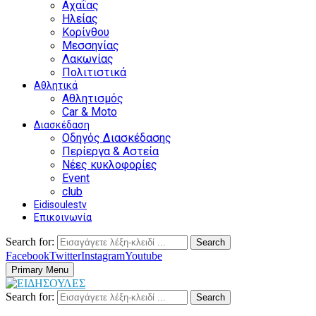
Αχαΐας
Ηλείας
Κορίνθου
Μεσσηνίας
Λακωνίας
Πολιτιστικά
Αθλητικά
Αθλητισμός
Car & Moto
Διασκέδαση
Οδηγός Διασκέδασης
Περίεργα & Αστεία
Νέες κυκλοφορίες
Event
club
Eidisoulestv
Επικοινωνία
Search for:
Search
Facebook
Twitter
Instagram
Youtube
Primary Menu
Search for:
Search