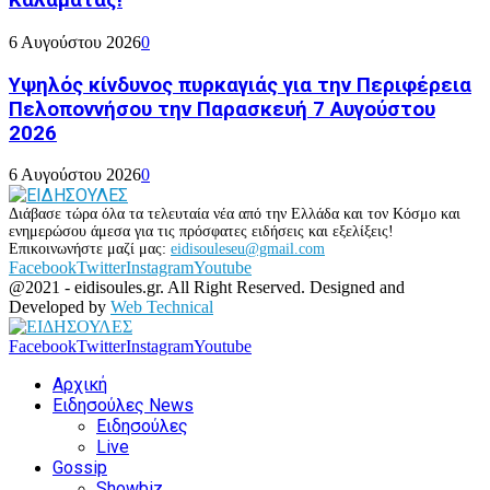
Καλαμάτας!
6 Αυγούστου 2026
0
Υψηλός κίνδυνος πυρκαγιάς για την Περιφέρεια
Πελοποννήσου την Παρασκευή 7 Αυγούστου
2026
6 Αυγούστου 2026
0
Διάβασε τώρα όλα τα τελευταία νέα από την Ελλάδα και τον Κόσμο και
ενημερώσου άμεσα για τις πρόσφατες ειδήσεις και εξελίξεις!
Επικοινωνήστε μαζί μας:
eidisouleseu@gmail.com
Facebook
Twitter
Instagram
Youtube
@2021 - eidisoules.gr. All Right Reserved. Designed and
Developed by
Web Technical
Facebook
Twitter
Instagram
Youtube
Αρχική
Ειδησούλες News
Ειδησούλες
Live
Gossip
Showbiz