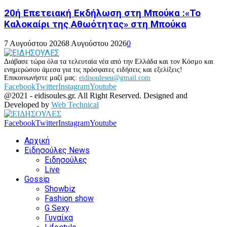
20ή Επετειακή Εκδήλωση στη Μπούκα :«Το
Καλοκαίρι της Αθωότητας» στη Μπούκα
7 Αυγούστου 2026
8 Αυγούστου 2026
0
Διάβασε τώρα όλα τα τελευταία νέα από την Ελλάδα και τον Κόσμο και
ενημερώσου άμεσα για τις πρόσφατες ειδήσεις και εξελίξεις!
Επικοινωνήστε μαζί μας:
eidisouleseu@gmail.com
Facebook
Twitter
Instagram
Youtube
@2021 - eidisoules.gr. All Right Reserved. Designed and
Developed by
Web Technical
Facebook
Twitter
Instagram
Youtube
Αρχική
Ειδησούλες News
Ειδησούλες
Live
Gossip
Showbiz
Fashion show
G Sexy
Γυναίκα