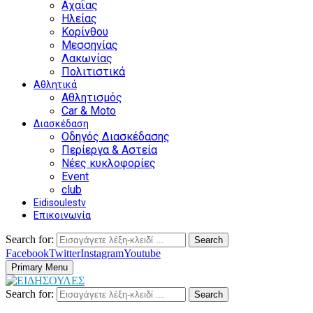
Αχαΐας
Ηλείας
Κορίνθου
Μεσσηνίας
Λακωνίας
Πολιτιστικά
Αθλητικά
Αθλητισμός
Car & Moto
Διασκέδαση
Οδηγός Διασκέδασης
Περίεργα & Αστεία
Νέες κυκλοφορίες
Event
club
Eidisoulestv
Επικοινωνία
Search for:
Search
Facebook
Twitter
Instagram
Youtube
Primary Menu
Search for:
Search