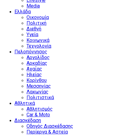
Lifestyle
Media
Ελλάδα
Οικονομία
Πολιτική
Διεθνή
Υγεία
Κοινωνικά
Τεχνολογία
Πελοπόννησος
Αργολίδος
Αρκαδίας
Αχαΐας
Ηλείας
Κορίνθου
Μεσσηνίας
Λακωνίας
Πολιτιστικά
Αθλητικά
Αθλητισμός
Car & Moto
Διασκέδαση
Οδηγός Διασκέδασης
Περίεργα & Αστεία