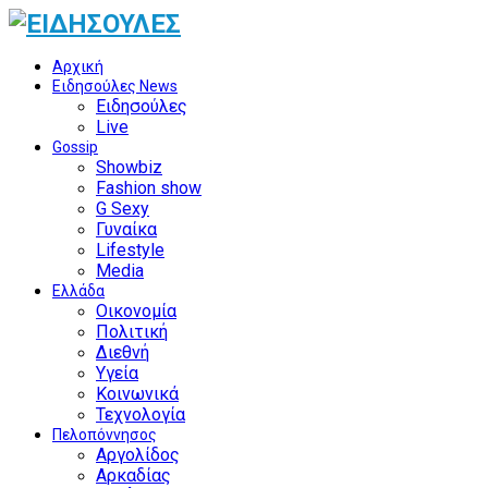
Αρχική
Ειδησούλες News
Ειδησούλες
Live
Gossip
Showbiz
Fashion show
G Sexy
Γυναίκα
Lifestyle
Media
Ελλάδα
Οικονομία
Πολιτική
Διεθνή
Υγεία
Κοινωνικά
Τεχνολογία
Πελοπόννησος
Αργολίδος
Αρκαδίας