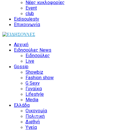
Νέες κυκλοφορίες
Event
club
Eidisoulestv
Επικοινωνία
Αρχική
Ειδησούλες News
Ειδησούλες
Live
Gossip
Showbiz
Fashion show
G Sexy
Γυναίκα
Lifestyle
Media
Ελλάδα
Οικονομία
Πολιτική
Διεθνή
Υγεία