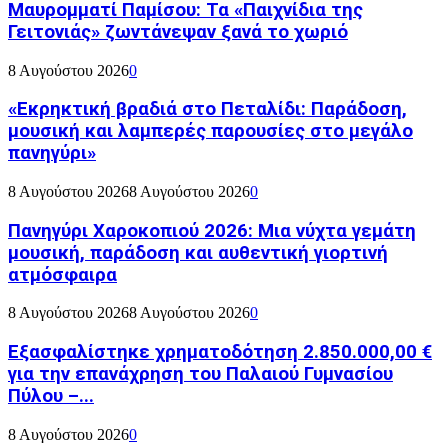
Μαυρομματί Παμίσου: Τα «Παιχνίδια της
Γειτονιάς» ζωντάνεψαν ξανά το χωριό
8 Αυγούστου 2026
0
«Εκρηκτική βραδιά στο Πεταλίδι: Παράδοση,
μουσική και λαμπερές παρουσίες στο μεγάλο
πανηγύρι»
8 Αυγούστου 2026
8 Αυγούστου 2026
0
Πανηγύρι Χαροκοπιού 2026: Μια νύχτα γεμάτη
μουσική, παράδοση και αυθεντική γιορτινή
ατμόσφαιρα
8 Αυγούστου 2026
8 Αυγούστου 2026
0
Εξασφαλίστηκε χρηματοδότηση 2.850.000,00 €
για την επανάχρηση του Παλαιού Γυμνασίου
Πύλου –...
8 Αυγούστου 2026
0