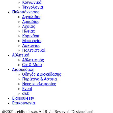
Κοινωνικά
Τεχνολογία
Πελοπόννησος
Αργολίδος
Αρκαδίας
Αχαΐας
Ηλείας
Κορίνθου
Μεσσηνίας
Λακωνίας
Πολιτιστικά
Αθλητικά
Αθλητισμός
Car & Moto
Διασκέδαση
Οδηγός Διασκέδασης
Περίεργα & Αστεία
Νέες κυκλοφορίες
Event
club
Eidisoulestv
Επικοινωνία
@2021 - eidisoules.gr. All Right Reserved. Designed and