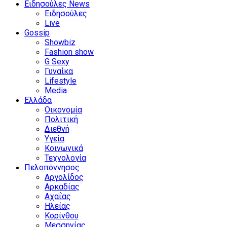
Ειδησούλες News
Ειδησούλες
Live
Gossip
Showbiz
Fashion show
G Sexy
Γυναίκα
Lifestyle
Media
Ελλάδα
Οικονομία
Πολιτική
Διεθνή
Υγεία
Κοινωνικά
Τεχνολογία
Πελοπόννησος
Αργολίδος
Αρκαδίας
Αχαΐας
Ηλείας
Κορίνθου
Μεσσηνίας