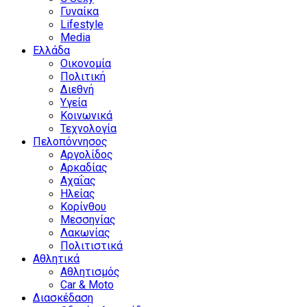
Γυναίκα
Lifestyle
Media
Ελλάδα
Οικονομία
Πολιτική
Διεθνή
Υγεία
Κοινωνικά
Τεχνολογία
Πελοπόννησος
Αργολίδος
Αρκαδίας
Αχαΐας
Ηλείας
Κορίνθου
Μεσσηνίας
Λακωνίας
Πολιτιστικά
Αθλητικά
Αθλητισμός
Car & Moto
Διασκέδαση