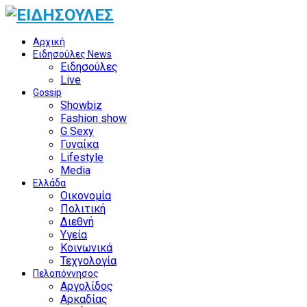
Αρχική
Ειδησούλες News
Ειδησούλες
Live
Gossip
Showbiz
Fashion show
G Sexy
Γυναίκα
Lifestyle
Media
Ελλάδα
Οικονομία
Πολιτική
Διεθνή
Υγεία
Κοινωνικά
Τεχνολογία
Πελοπόννησος
Αργολίδος
Αρκαδίας