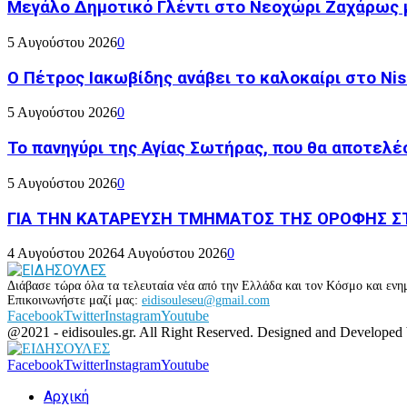
Μεγάλο Δημοτικό Γλέντι στο Νεοχώρι Ζαχάρως 
5 Αυγούστου 2026
0
Ο Πέτρος Ιακωβίδης ανάβει το καλοκαίρι στο Nish
5 Αυγούστου 2026
0
Το πανηγύρι της Αγίας Σωτήρας, που θα αποτελέσ
5 Αυγούστου 2026
0
ΓΙΑ ΤΗΝ ΚΑΤΑΡΕΥΣΗ ΤΜΗΜΑΤΟΣ ΤΗΣ ΟΡΟΦΗΣ ΣΤ
4 Αυγούστου 2026
4 Αυγούστου 2026
0
Διάβασε τώρα όλα τα τελευταία νέα από την Ελλάδα και τον Κόσμο και ενημ
Επικοινωνήστε μαζί μας:
eidisouleseu@gmail.com
Facebook
Twitter
Instagram
Youtube
@2021 - eidisoules.gr. All Right Reserved. Designed and Developed
Facebook
Twitter
Instagram
Youtube
Αρχική