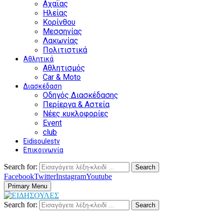
Αχαΐας
Ηλείας
Κορίνθου
Μεσσηνίας
Λακωνίας
Πολιτιστικά
Αθλητικά
Αθλητισμός
Car & Moto
Διασκέδαση
Οδηγός Διασκέδασης
Περίεργα & Αστεία
Νέες κυκλοφορίες
Event
club
Eidisoulestv
Επικοινωνία
Search for:
Search
Facebook
Twitter
Instagram
Youtube
Primary Menu
Search for:
Search