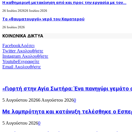
H καθημερινή μετακίνηση από και προς την εργασία με τον...
26 Ιουλίου 2026
26 Ιουλίου 2026
Το «θαυματουργό» νερό του Καματερού
26 Ιουλίου 2026
ΚΟΙΝΩΝΙΚΑ ΔΙΚΤΥΑ
Facebook
Αρέσει
Twitter
Ακολουθήστε
Instagram
Ακολουθήστε
Youtube
Εγγραφείτε
Email
Ακολουθήστε
«Γιορτή στην Αγία Σωτήρα: Ένα πανηγύρι γεμάτο 
5 Αυγούστου 2026
6 Αυγούστου 2026
0
Με λαμπρότητα και κατάνυξη τελέσθηκε ο Εσπε
5 Αυγούστου 2026
0