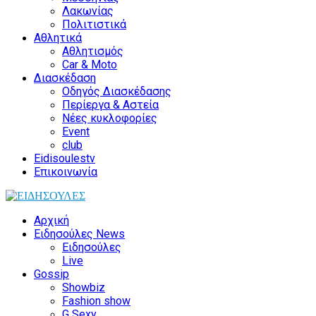
Λακωνίας
Πολιτιστικά
Αθλητικά
Αθλητισμός
Car & Moto
Διασκέδαση
Οδηγός Διασκέδασης
Περίεργα & Αστεία
Νέες κυκλοφορίες
Event
club
Eidisoulestv
Επικοινωνία
Αρχική
Ειδησούλες News
Ειδησούλες
Live
Gossip
Showbiz
Fashion show
G Sexy