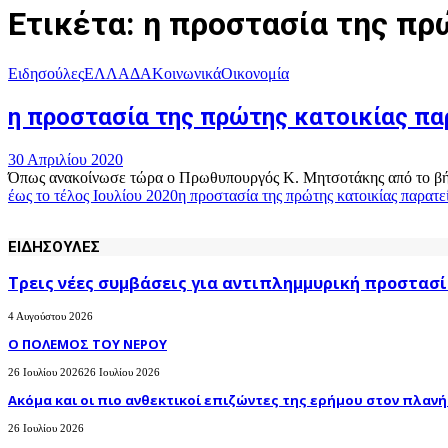
Ετικέτα: η προστασία της πρ
Ειδησούλες
ΕΛΛΑΔΑ
Κοινωνικά
Οικονομία
η προστασία της πρώτης κατοικίας παρ
30 Απριλίου 2020
Όπως ανακοίνωσε τώρα ο Πρωθυπουργός Κ. Μητσοτάκης από το βήμα τ
έως το τέλος Ιουλίου 2020
η προστασία της πρώτης κατοικίας παρατεί
ΕΙΔΗΣΟΥΛΕΣ
Τρεις νέες συμβάσεις για αντιπλημμυρική προστασί
4 Αυγούστου 2026
Ο ΠΟΛΕΜΟΣ ΤΟΥ ΝΕΡΟΥ
26 Ιουλίου 2026
26 Ιουλίου 2026
Ακόμα και οι πιο ανθεκτικοί επιζώντες της ερήμου στον πλανήτ
26 Ιουλίου 2026