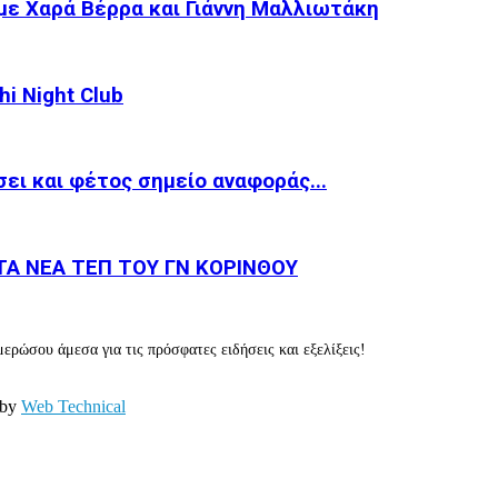
με Χαρά Βέρρα και Γιάννη Μαλλιωτάκη
i Night Club
ει και φέτος σημείο αναφοράς...
Α ΝΕΑ ΤΕΠ ΤΟΥ ΓΝ ΚΟΡΙΝΘΟΥ
ερώσου άμεσα για τις πρόσφατες ειδήσεις και εξελίξεις!
 by
Web Technical