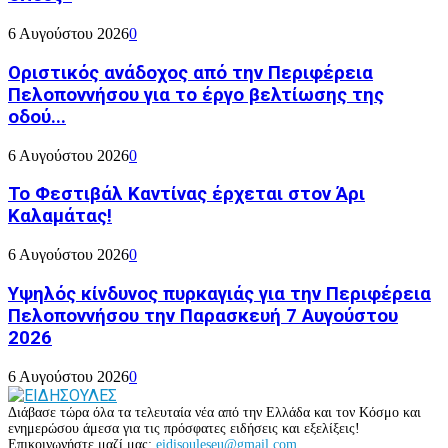
6 Αυγούστου 2026
0
Οριστικός ανάδοχος από την Περιφέρεια
Πελοποννήσου για το έργο βελτίωσης της
οδού...
6 Αυγούστου 2026
0
Το Φεστιβάλ Καντίνας έρχεται στον Άρι
Καλαμάτας!
6 Αυγούστου 2026
0
Υψηλός κίνδυνος πυρκαγιάς για την Περιφέρεια
Πελοποννήσου την Παρασκευή 7 Αυγούστου
2026
6 Αυγούστου 2026
0
Διάβασε τώρα όλα τα τελευταία νέα από την Ελλάδα και τον Κόσμο και
ενημερώσου άμεσα για τις πρόσφατες ειδήσεις και εξελίξεις!
Επικοινωνήστε μαζί μας:
eidisouleseu@gmail.com