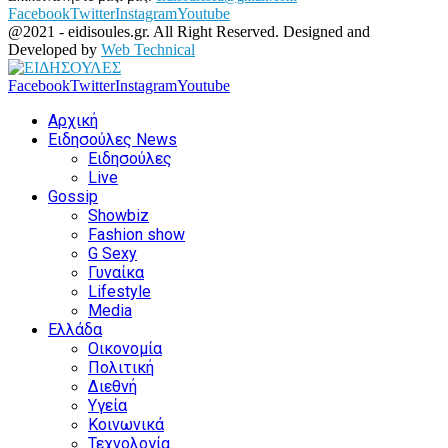
Facebook
Twitter
Instagram
Youtube
@2021 - eidisoules.gr. All Right Reserved. Designed and
Developed by
Web Technical
Facebook
Twitter
Instagram
Youtube
Αρχική
Ειδησούλες News
Ειδησούλες
Live
Gossip
Showbiz
Fashion show
G Sexy
Γυναίκα
Lifestyle
Media
Ελλάδα
Οικονομία
Πολιτική
Διεθνή
Υγεία
Κοινωνικά
Τεχνολογία