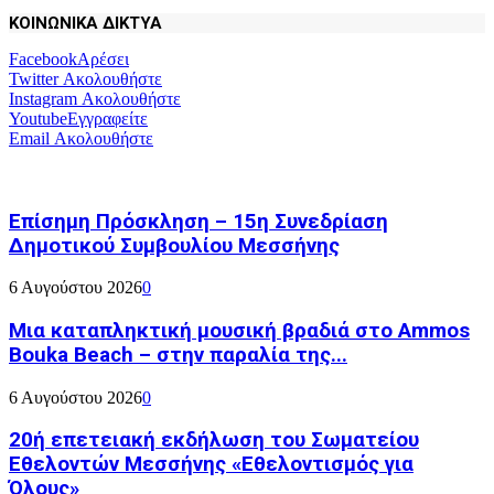
ΚΟΙΝΩΝΙΚΑ ΔΙΚΤΥΑ
Facebook
Αρέσει
Twitter
Ακολουθήστε
Instagram
Ακολουθήστε
Youtube
Εγγραφείτε
Email
Ακολουθήστε
Επίσημη Πρόσκληση – 15η Συνεδρίαση
Δημοτικού Συμβουλίου Μεσσήνης
6 Αυγούστου 2026
0
Μια καταπληκτική μουσική βραδιά στο Ammos
Bouka Beach – στην παραλία της...
6 Αυγούστου 2026
0
20ή επετειακή εκδήλωση του Σωματείου
Εθελοντών Μεσσήνης «Εθελοντισμός για
Όλους»