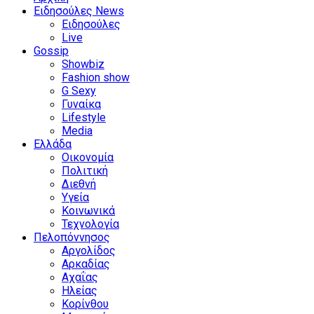
Ειδησούλες News
Ειδησούλες
Live
Gossip
Showbiz
Fashion show
G Sexy
Γυναίκα
Lifestyle
Media
Ελλάδα
Οικονομία
Πολιτική
Διεθνή
Υγεία
Κοινωνικά
Τεχνολογία
Πελοπόννησος
Αργολίδος
Αρκαδίας
Αχαΐας
Ηλείας
Κορίνθου