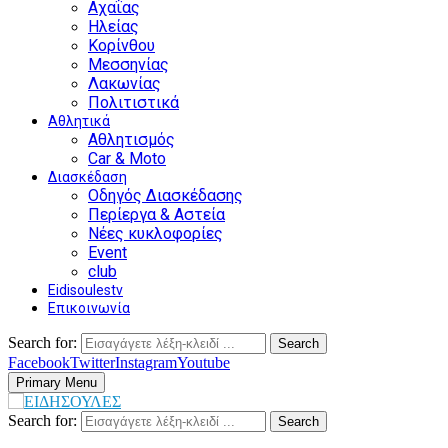
Αχαΐας
Ηλείας
Κορίνθου
Μεσσηνίας
Λακωνίας
Πολιτιστικά
Αθλητικά
Αθλητισμός
Car & Moto
Διασκέδαση
Οδηγός Διασκέδασης
Περίεργα & Αστεία
Νέες κυκλοφορίες
Event
club
Eidisoulestv
Επικοινωνία
Search for:
Search
Facebook
Twitter
Instagram
Youtube
Primary Menu
Search for:
Search