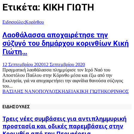
Ετικέτα: ΚΙΚΗ ΓΙΩΤΗ
Ειδησούλες
Κορίνθου
Λαοθάλασσα αποχαιρέτησε την
σύζυγό του δημάρχου κορινθίων Κική
Γιώτη…
12 Σεπτεμβρίου 2020
12 Σεπτεμβρίου 2020
Πραγματική λαοθάλασσα πλημμύρισε τον Ιερό Ναό του
Αποστόλου Παύλου στην Κόρινθο μέσα και έξω από την
Εκκλησία, γιά να αποχαιρετήσει την αιφνίδια θανούσα σύζυγος
του...
ΒΑΣΙΛΗΣ ΝΑΝΟΠΟΥΛΟΣ
ΚΗΔΕΙΑ
ΚΙΚΗ ΓΙΩΤΗ
ΚΟΡΙΝΘΟΣ
ΕΙΔΗΣΟΥΛΕΣ
Τρεις νέες συμβάσεις για αντιπλημμυρική
προστασία και οδικές παρεμβάσεις στην
Κορινθία από την Περιφέρεια