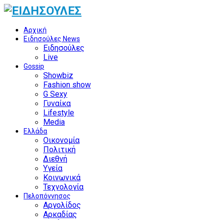
Αρχική
Ειδησούλες News
Ειδησούλες
Live
Gossip
Showbiz
Fashion show
G Sexy
Γυναίκα
Lifestyle
Media
Ελλάδα
Οικονομία
Πολιτική
Διεθνή
Υγεία
Κοινωνικά
Τεχνολογία
Πελοπόννησος
Αργολίδος
Αρκαδίας