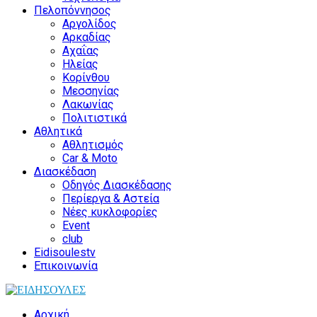
Πελοπόννησος
Αργολίδος
Αρκαδίας
Αχαΐας
Ηλείας
Κορίνθου
Μεσσηνίας
Λακωνίας
Πολιτιστικά
Αθλητικά
Αθλητισμός
Car & Moto
Διασκέδαση
Οδηγός Διασκέδασης
Περίεργα & Αστεία
Νέες κυκλοφορίες
Event
club
Eidisoulestv
Επικοινωνία
Αρχική