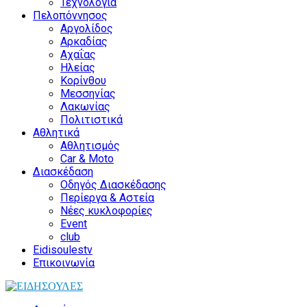
Τεχνολογία
Πελοπόννησος
Αργολίδος
Αρκαδίας
Αχαΐας
Ηλείας
Κορίνθου
Μεσσηνίας
Λακωνίας
Πολιτιστικά
Αθλητικά
Αθλητισμός
Car & Moto
Διασκέδαση
Οδηγός Διασκέδασης
Περίεργα & Αστεία
Νέες κυκλοφορίες
Event
club
Eidisoulestv
Επικοινωνία