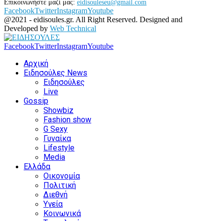
Επικοινωνήστε μαζί μας:
eidisouleseu@gmail.com
Facebook
Twitter
Instagram
Youtube
@2021 - eidisoules.gr. All Right Reserved. Designed and
Developed by
Web Technical
Facebook
Twitter
Instagram
Youtube
Αρχική
Ειδησούλες News
Ειδησούλες
Live
Gossip
Showbiz
Fashion show
G Sexy
Γυναίκα
Lifestyle
Media
Ελλάδα
Οικονομία
Πολιτική
Διεθνή
Υγεία
Κοινωνικά