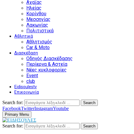
Αχαΐας
Ηλείας
Κορίνθου
Μεσσηνίας
Λακωνίας
Πολιτιστικά
Αθλητικά
Αθλητισμός
Car & Moto
Διασκέδαση
Οδηγός Διασκέδασης
Περίεργα & Αστεία
Νέες κυκλοφορίες
Event
club
Eidisoulestv
Επικοινωνία
Search for:
Search
Facebook
Twitter
Instagram
Youtube
Primary Menu
Search for:
Search