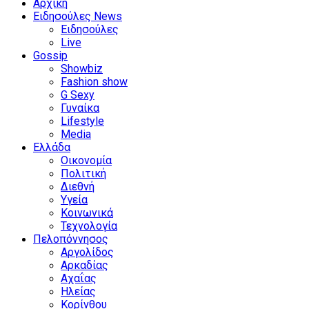
Αρχική
Ειδησούλες News
Ειδησούλες
Live
Gossip
Showbiz
Fashion show
G Sexy
Γυναίκα
Lifestyle
Media
Ελλάδα
Οικονομία
Πολιτική
Διεθνή
Υγεία
Κοινωνικά
Τεχνολογία
Πελοπόννησος
Αργολίδος
Αρκαδίας
Αχαΐας
Ηλείας
Κορίνθου