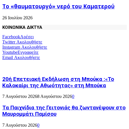
Το «θαυματουργό» νερό του Καματερού
26 Ιουλίου 2026
ΚΟΙΝΩΝΙΚΑ ΔΙΚΤΥΑ
Facebook
Αρέσει
Twitter
Ακολουθήστε
Instagram
Ακολουθήστε
Youtube
Εγγραφείτε
Email
Ακολουθήστε
20ή Επετειακή Εκδήλωση στη Μπούκα :«Το
Καλοκαίρι της Αθωότητας» στη Μπούκα
7 Αυγούστου 2026
8 Αυγούστου 2026
0
Τα Παιχνίδια της Γειτονιάς θα ζωντανέψουν στο
Μαυρομμάτι Παμίσου
7 Αυγούστου 2026
0