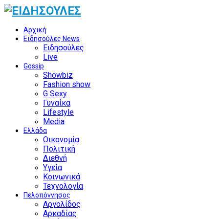
Αρχική
Ειδησούλες News
Ειδησούλες
Live
Gossip
Showbiz
Fashion show
G Sexy
Γυναίκα
Lifestyle
Media
Ελλάδα
Οικονομία
Πολιτική
Διεθνή
Υγεία
Κοινωνικά
Τεχνολογία
Πελοπόννησος
Αργολίδος
Αρκαδίας