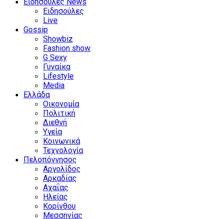
Ειδησούλες News
Ειδησούλες
Live
Gossip
Showbiz
Fashion show
G Sexy
Γυναίκα
Lifestyle
Media
Ελλάδα
Οικονομία
Πολιτική
Διεθνή
Υγεία
Κοινωνικά
Τεχνολογία
Πελοπόννησος
Αργολίδος
Αρκαδίας
Αχαΐας
Ηλείας
Κορίνθου
Μεσσηνίας