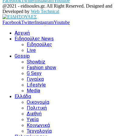
Facebook
Twitter
Instagram
Youtube
@2021 - eidisoules.gr. All Right Reserved. Designed and
Developed by
Web Technical
Facebook
Twitter
Instagram
Youtube
Αρχική
Ειδησούλες News
Ειδησούλες
Live
Gossip
Showbiz
Fashion show
G Sexy
Γυναίκα
Lifestyle
Media
Ελλάδα
Οικονομία
Πολιτική
Διεθνή
Υγεία
Κοινωνικά
Τεχνολογία