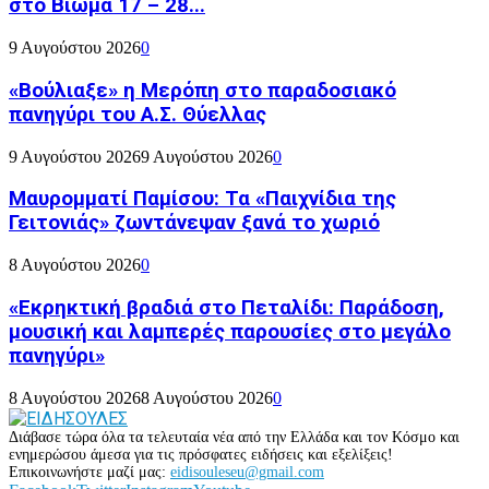
στο Βίωμα 17 – 28...
9 Αυγούστου 2026
0
«Βούλιαξε» η Μερόπη στο παραδοσιακό
πανηγύρι του Α.Σ. Θύελλας
9 Αυγούστου 2026
9 Αυγούστου 2026
0
Μαυρομματί Παμίσου: Τα «Παιχνίδια της
Γειτονιάς» ζωντάνεψαν ξανά το χωριό
8 Αυγούστου 2026
0
«Εκρηκτική βραδιά στο Πεταλίδι: Παράδοση,
μουσική και λαμπερές παρουσίες στο μεγάλο
πανηγύρι»
8 Αυγούστου 2026
8 Αυγούστου 2026
0
Διάβασε τώρα όλα τα τελευταία νέα από την Ελλάδα και τον Κόσμο και
ενημερώσου άμεσα για τις πρόσφατες ειδήσεις και εξελίξεις!
Επικοινωνήστε μαζί μας:
eidisouleseu@gmail.com