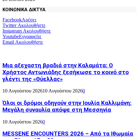
ΚΟΙΝΩΝΙΚΑ ΔΙΚΤΥΑ
Facebook
Αρέσει
Twitter
Ακολουθήστε
Instagram
Ακολουθήστε
Youtube
Εγγραφείτε
Email
Ακολουθήστε
Μια αξεχαστη βραδιά στην Καλαμάτα: Ο
Χρήστος Αντωνιάδης ξεσήκωσε το κοινό στο
γλέντι της «Θύελλας»
10 Αυγούστου 2026
10 Αυγούστου 2026
0
Όλοι οι δρόμοι οδηγούν στην Ιουλία Καλλιμάνη:
Μεγάλη συναυλία απόψε στη Μεσσηνία
10 Αυγούστου 2026
0
MESSENE ENCOUNTERS 2026 – Από τα Ιθωμαία