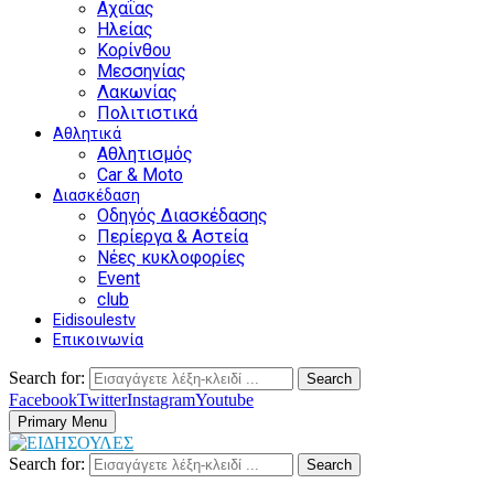
Αχαΐας
Ηλείας
Κορίνθου
Μεσσηνίας
Λακωνίας
Πολιτιστικά
Αθλητικά
Αθλητισμός
Car & Moto
Διασκέδαση
Οδηγός Διασκέδασης
Περίεργα & Αστεία
Νέες κυκλοφορίες
Event
club
Eidisoulestv
Επικοινωνία
Search for:
Search
Facebook
Twitter
Instagram
Youtube
Primary Menu
Search for:
Search