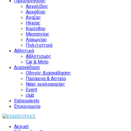
Πελοπόννησος
Αργολίδος
Αρκαδίας
Αχαΐας
Ηλείας
Κορίνθου
Μεσσηνίας
Λακωνίας
Πολιτιστικά
Αθλητικά
Αθλητισμός
Car & Moto
Διασκέδαση
Οδηγός Διασκέδασης
Περίεργα & Αστεία
Νέες κυκλοφορίες
Event
club
Eidisoulestv
Επικοινωνία
Αρχική