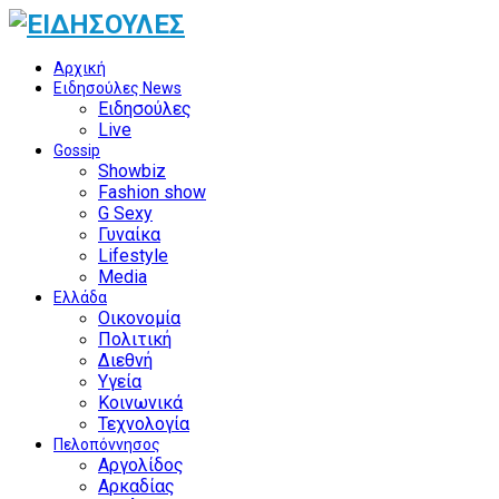
Αρχική
Ειδησούλες News
Ειδησούλες
Live
Gossip
Showbiz
Fashion show
G Sexy
Γυναίκα
Lifestyle
Media
Ελλάδα
Οικονομία
Πολιτική
Διεθνή
Υγεία
Κοινωνικά
Τεχνολογία
Πελοπόννησος
Αργολίδος
Αρκαδίας