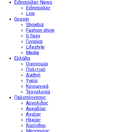
Ειδησούλες News
Ειδησούλες
Live
Gossip
Showbiz
Fashion show
G Sexy
Γυναίκα
Lifestyle
Media
Ελλάδα
Οικονομία
Πολιτική
Διεθνή
Υγεία
Κοινωνικά
Τεχνολογία
Πελοπόννησος
Αργολίδος
Αρκαδίας
Αχαΐας
Ηλείας
Κορίνθου
Μεσσηνίας