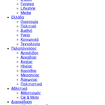
Γυναίκα
Lifestyle
Media
Ελλάδα
Οικονομία
Πολιτική
Διεθνή
Υγεία
Κοινωνικά
Τεχνολογία
Πελοπόννησος
Αργολίδος
Αρκαδίας
Αχαΐας
Ηλείας
Κορίνθου
Μεσσηνίας
Λακωνίας
Πολιτιστικά
Αθλητικά
Αθλητισμός
Car & Moto
Διασκέδαση