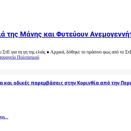
ιά της Μάνης και Φυτεύουν Ανεμογεννήτ
τΕ για τη γη της ελιάς ● Αρχικά, δόθηκε το πράσινο φως από το ΣτΕ 
πουργείο Πολιτισμού
α και οδικές παρεμβάσεις στην Κορινθία από την Πε
η...