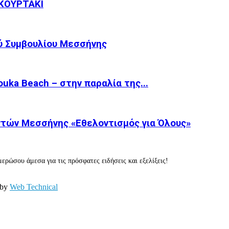
ΚΟΥΡΤΑΚΙ
ύ Συμβουλίου Μεσσήνης
ka Beach – στην παραλία της...
τών Μεσσήνης «Εθελοντισμός για Όλους»
ερώσου άμεσα για τις πρόσφατες ειδήσεις και εξελίξεις!
 by
Web Technical