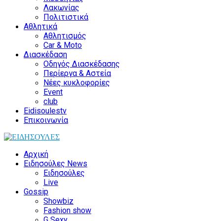
Λακωνίας
Πολιτιστικά
Αθλητικά
Αθλητισμός
Car & Moto
Διασκέδαση
Οδηγός Διασκέδασης
Περίεργα & Αστεία
Νέες κυκλοφορίες
Event
club
Eidisoulestv
Επικοινωνία
Αρχική
Ειδησούλες News
Ειδησούλες
Live
Gossip
Showbiz
Fashion show
G Sexy