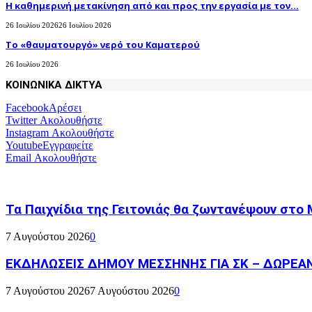
H καθημερινή μετακίνηση από και προς την εργασία με τον...
26 Ιουλίου 2026
26 Ιουλίου 2026
Το «θαυματουργό» νερό του Καματερού
26 Ιουλίου 2026
ΚΟΙΝΩΝΙΚΑ ΔΙΚΤΥΑ
Facebook
Αρέσει
Twitter
Ακολουθήστε
Instagram
Ακολουθήστε
Youtube
Εγγραφείτε
Email
Ακολουθήστε
Τα Παιχνίδια της Γειτονιάς θα ζωντανέψουν στο
7 Αυγούστου 2026
0
ΕΚΔΗΛΩΣΕΙΣ ΔΗΜΟΥ ΜΕΣΣΗΝΗΣ ΓΙΑ ΣΚ – ΔΩΡΕΑ
7 Αυγούστου 2026
7 Αυγούστου 2026
0