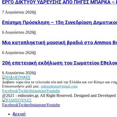
ΕΡΓΟ ΔΙΚΤΥΟΥ ΥΔΡΕΥΣΗΣ ΑΠΟ ΠΗΓΕΣ ΜΠΑΡΚΑ – 
7 Αυγούστου 2026
0
Επίσημη Πρόσκληση – 15η Συνεδρίαση Δημοτικο
6 Αυγούστου 2026
0
Μια καταπληκτική μουσική βραδιά στο Ammos Bou
6 Αυγούστου 2026
0
20ή επετειακή εκδήλωση του Σωματείου Εθελον
6 Αυγούστου 2026
0
Διάβασε τώρα όλα τα τελευταία νέα από την Ελλάδα και τον Κόσμο και ενημ
Επικοινωνήστε μαζί μας:
eidisouleseu@gmail.com
Facebook
Twitter
Instagram
Youtube
@2021 - eidisoules.gr. All Right Reserved. Designed and Developed
Facebook
Twitter
Instagram
Youtube
Αρχική