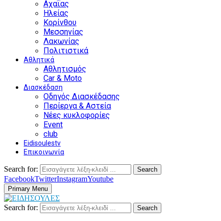
Αχαΐας
Ηλείας
Κορίνθου
Μεσσηνίας
Λακωνίας
Πολιτιστικά
Αθλητικά
Αθλητισμός
Car & Moto
Διασκέδαση
Οδηγός Διασκέδασης
Περίεργα & Αστεία
Νέες κυκλοφορίες
Event
club
Eidisoulestv
Επικοινωνία
Search for:
Search
Facebook
Twitter
Instagram
Youtube
Primary Menu
Search for:
Search