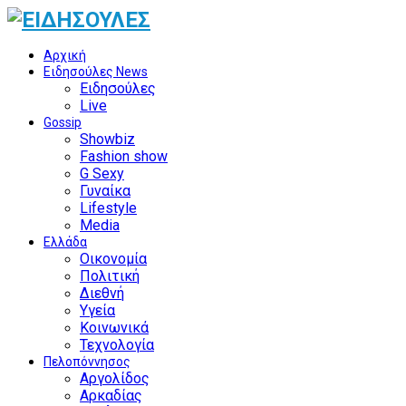
Αρχική
Ειδησούλες News
Ειδησούλες
Live
Gossip
Showbiz
Fashion show
G Sexy
Γυναίκα
Lifestyle
Media
Ελλάδα
Οικονομία
Πολιτική
Διεθνή
Υγεία
Κοινωνικά
Τεχνολογία
Πελοπόννησος
Αργολίδος
Αρκαδίας