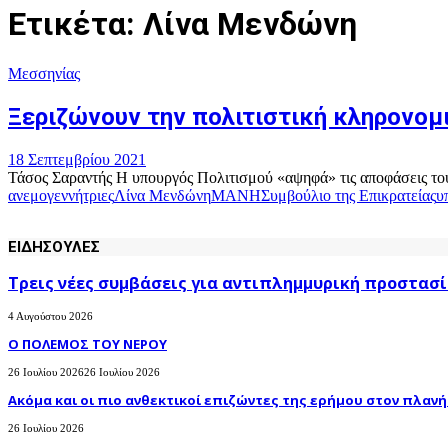
Ετικέτα: Λίνα Μενδώνη
Μεσσηνίας
Ξεριζώνουν την πολιτιστική κληρονομ
18 Σεπτεμβρίου 2021
Τάσος Σαραντής Η υπουργός Πολιτισμού «αψηφά» τις αποφάσεις του Σ
ανεμογεννήτριες
Λίνα Μενδώνη
ΜΑΝΗ
Συμβούλιο της Επικρατείας
υ
ΕΙΔΗΣΟΥΛΕΣ
Τρεις νέες συμβάσεις για αντιπλημμυρική προστασί
4 Αυγούστου 2026
Ο ΠΟΛΕΜΟΣ ΤΟΥ ΝΕΡΟΥ
26 Ιουλίου 2026
26 Ιουλίου 2026
Ακόμα και οι πιο ανθεκτικοί επιζώντες της ερήμου στον πλανήτ
26 Ιουλίου 2026