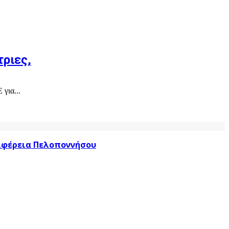
ριες,
για...
ριφέρεια Πελοποννήσου