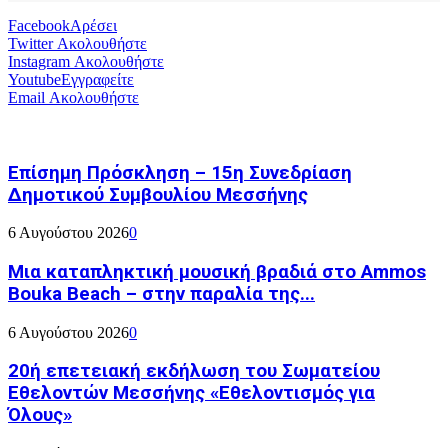
Facebook
Αρέσει
Twitter
Ακολουθήστε
Instagram
Ακολουθήστε
Youtube
Εγγραφείτε
Email
Ακολουθήστε
Επίσημη Πρόσκληση – 15η Συνεδρίαση
Δημοτικού Συμβουλίου Μεσσήνης
6 Αυγούστου 2026
0
Μια καταπληκτική μουσική βραδιά στο Ammos
Bouka Beach – στην παραλία της...
6 Αυγούστου 2026
0
20ή επετειακή εκδήλωση του Σωματείου
Εθελοντών Μεσσήνης «Εθελοντισμός για
Όλους»