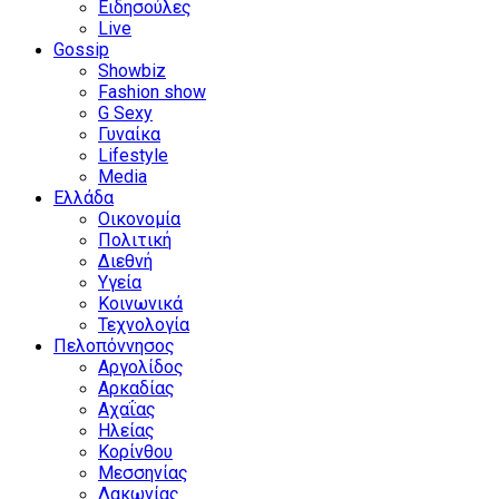
Ειδησούλες
Live
Gossip
Showbiz
Fashion show
G Sexy
Γυναίκα
Lifestyle
Media
Ελλάδα
Οικονομία
Πολιτική
Διεθνή
Υγεία
Κοινωνικά
Τεχνολογία
Πελοπόννησος
Αργολίδος
Αρκαδίας
Αχαΐας
Ηλείας
Κορίνθου
Μεσσηνίας
Λακωνίας