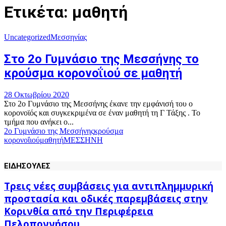
Ετικέτα: μαθητή
Uncategorized
Μεσσηνίας
Στο 2ο Γυμνάσιο της Μεσσήνης το
κρούσμα κορονοΐιού σε μαθητή
28 Οκτωβρίου 2020
Στο 2ο Γυμνάσιο της Μεσσήνης έκανε την εμφάνισή του ο
κορονοϊός και συγκεκριμένα σε έναν μαθητή τη Γ Τάξης . Το
τμήμα που ανήκει ο...
2ο Γυμνάσιο της Μεσσήνης
κρούσμα
κορονοΐιού
μαθητή
ΜΕΣΣΗΝΗ
ΕΙΔΗΣΟΥΛΕΣ
Τρεις νέες συμβάσεις για αντιπλημμυρική
προστασία και οδικές παρεμβάσεις στην
Κορινθία από την Περιφέρεια
Πελοποννήσου