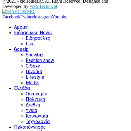
@2021 - eidisoules.gr. All Right Reserved. Designed and
Developed by
Web Technical
Facebook
Twitter
Instagram
Youtube
Αρχική
Ειδησούλες News
Ειδησούλες
Live
Gossip
Showbiz
Fashion show
G Sexy
Γυναίκα
Lifestyle
Media
Ελλάδα
Οικονομία
Πολιτική
Διεθνή
Υγεία
Κοινωνικά
Τεχνολογία
Πελοπόννησος