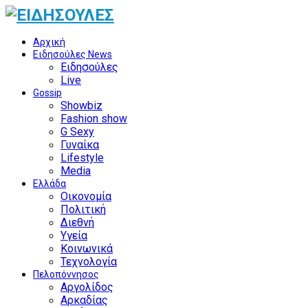
Αρχική
Ειδησούλες News
Ειδησούλες
Live
Gossip
Showbiz
Fashion show
G Sexy
Γυναίκα
Lifestyle
Media
Ελλάδα
Οικονομία
Πολιτική
Διεθνή
Υγεία
Κοινωνικά
Τεχνολογία
Πελοπόννησος
Αργολίδος
Αρκαδίας