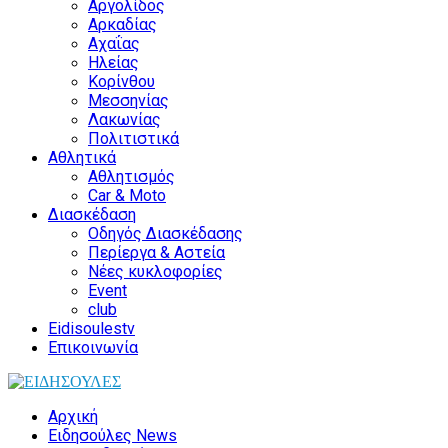
Αργολίδος
Αρκαδίας
Αχαΐας
Ηλείας
Κορίνθου
Μεσσηνίας
Λακωνίας
Πολιτιστικά
Αθλητικά
Αθλητισμός
Car & Moto
Διασκέδαση
Οδηγός Διασκέδασης
Περίεργα & Αστεία
Νέες κυκλοφορίες
Event
club
Eidisoulestv
Επικοινωνία
Αρχική
Ειδησούλες News