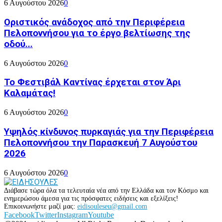
6 Αυγούστου 2026
0
Οριστικός ανάδοχος από την Περιφέρεια
Πελοποννήσου για το έργο βελτίωσης της
οδού...
6 Αυγούστου 2026
0
Το Φεστιβάλ Καντίνας έρχεται στον Άρι
Καλαμάτας!
6 Αυγούστου 2026
0
Υψηλός κίνδυνος πυρκαγιάς για την Περιφέρεια
Πελοποννήσου την Παρασκευή 7 Αυγούστου
2026
6 Αυγούστου 2026
0
Διάβασε τώρα όλα τα τελευταία νέα από την Ελλάδα και τον Κόσμο και
ενημερώσου άμεσα για τις πρόσφατες ειδήσεις και εξελίξεις!
Επικοινωνήστε μαζί μας:
eidisouleseu@gmail.com
Facebook
Twitter
Instagram
Youtube