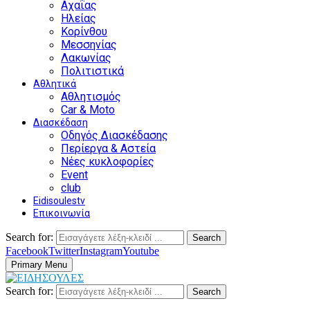
Αχαΐας
Ηλείας
Κορίνθου
Μεσσηνίας
Λακωνίας
Πολιτιστικά
Αθλητικά
Αθλητισμός
Car & Moto
Διασκέδαση
Οδηγός Διασκέδασης
Περίεργα & Αστεία
Νέες κυκλοφορίες
Event
club
Eidisoulestv
Επικοινωνία
Search for:
Search
Facebook
Twitter
Instagram
Youtube
Primary Menu
Search for:
Search