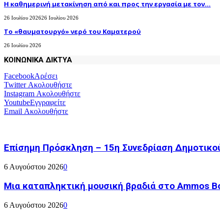
H καθημερινή μετακίνηση από και προς την εργασία με τον...
26 Ιουλίου 2026
26 Ιουλίου 2026
Το «θαυματουργό» νερό του Καματερού
26 Ιουλίου 2026
ΚΟΙΝΩΝΙΚΑ ΔΙΚΤΥΑ
Facebook
Αρέσει
Twitter
Ακολουθήστε
Instagram
Ακολουθήστε
Youtube
Εγγραφείτε
Email
Ακολουθήστε
Επίσημη Πρόσκληση – 15η Συνεδρίαση Δημοτικο
6 Αυγούστου 2026
0
Μια καταπληκτική μουσική βραδιά στο Ammos Bou
6 Αυγούστου 2026
0