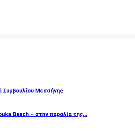
ύ Συμβουλίου Μεσσήνης
ka Beach – στην παραλία της...