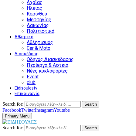
Αχαΐας
Ηλείας
Κορίνθου
Μεσσηνίας
Λακωνίας
Πολιτιστικά
Αθλητικά
Αθλητισμός
Car & Moto
Διασκέδαση
Οδηγός Διασκέδασης
Περίεργα & Αστεία
Νέες κυκλοφορίες
Event
club
Eidisoulestv
Επικοινωνία
Search for:
Search
Facebook
Twitter
Instagram
Youtube
Primary Menu
Search for:
Search