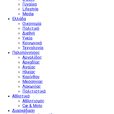
Γυναίκα
Lifestyle
Media
Ελλάδα
Οικονομία
Πολιτική
Διεθνή
Υγεία
Κοινωνικά
Τεχνολογία
Πελοπόννησος
Αργολίδος
Αρκαδίας
Αχαΐας
Ηλείας
Κορίνθου
Μεσσηνίας
Λακωνίας
Πολιτιστικά
Αθλητικά
Αθλητισμός
Car & Moto
Διασκέδαση