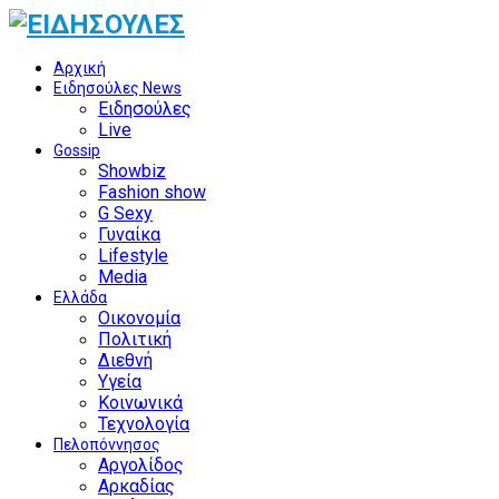
Αρχική
Ειδησούλες News
Ειδησούλες
Live
Gossip
Showbiz
Fashion show
G Sexy
Γυναίκα
Lifestyle
Media
Ελλάδα
Οικονομία
Πολιτική
Διεθνή
Υγεία
Κοινωνικά
Τεχνολογία
Πελοπόννησος
Αργολίδος
Αρκαδίας