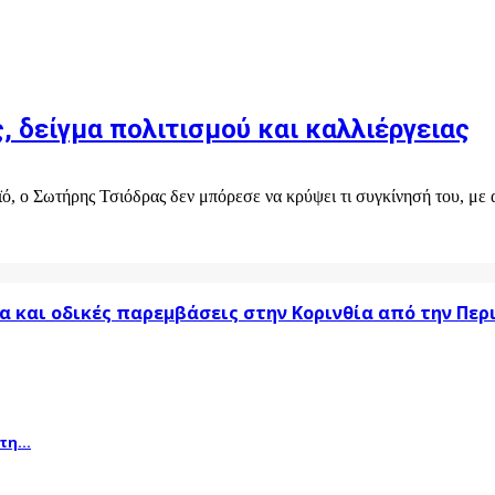
, δείγμα πολιτισμού και καλλιέργειας
ϊό, ο Σωτήρης Τσιόδρας δεν μπόρεσε να κρύψει τι συγκίνησή του, με 
α και οδικές παρεμβάσεις στην Κορινθία από την Πε
η...