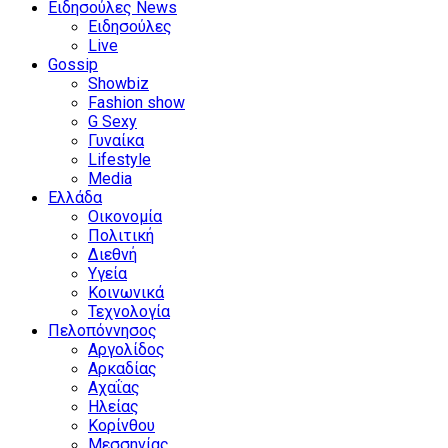
Ειδησούλες News
Ειδησούλες
Live
Gossip
Showbiz
Fashion show
G Sexy
Γυναίκα
Lifestyle
Media
Ελλάδα
Οικονομία
Πολιτική
Διεθνή
Υγεία
Κοινωνικά
Τεχνολογία
Πελοπόννησος
Αργολίδος
Αρκαδίας
Αχαΐας
Ηλείας
Κορίνθου
Μεσσηνίας