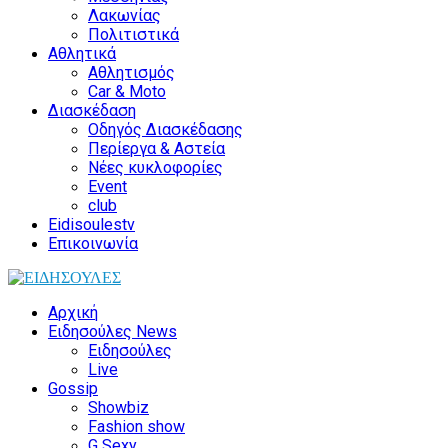
Λακωνίας
Πολιτιστικά
Αθλητικά
Αθλητισμός
Car & Moto
Διασκέδαση
Οδηγός Διασκέδασης
Περίεργα & Αστεία
Νέες κυκλοφορίες
Event
club
Eidisoulestv
Επικοινωνία
Αρχική
Ειδησούλες News
Ειδησούλες
Live
Gossip
Showbiz
Fashion show
G Sexy