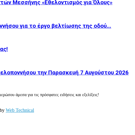
τών Μεσσήνης «Εθελοντισμός για Όλους»
νήσου για το έργο βελτίωσης της οδού...
ας!
 Πελοποννήσου την Παρασκευή 7 Αυγούστου 2026
ερώσου άμεσα για τις πρόσφατες ειδήσεις και εξελίξεις!
 by
Web Technical