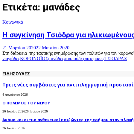
Ετικέτα: μανάδες
Κοινωνικά
Η συγκίνηση Τσιόδρα για ηλικιωμένους
21 Μαρτίου 2020
22 Μαρτίου 2020
Στη διάρκεια της τακτικής ενημέρωσης των πολιτών για τον κορωνο
γιαγιάδες
ΚΟΡΟΝΟΪΟΣ
μανάδες
παππούδες
πατεράδες
ΤΣΙΟΔΡΑΣ
ΕΙΔΗΣΟΥΛΕΣ
Τρεις νέες συμβάσεις για αντιπλημμυρική προστασί
4 Αυγούστου 2026
Ο ΠΟΛΕΜΟΣ ΤΟΥ ΝΕΡΟΥ
26 Ιουλίου 2026
26 Ιουλίου 2026
Ακόμα και οι πιο ανθεκτικοί επιζώντες της ερήμου στον πλανήτ
26 Ιουλίου 2026