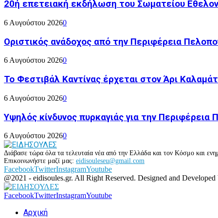
20ή επετειακή εκδήλωση του Σωματείου Εθελον
6 Αυγούστου 2026
0
Οριστικός ανάδοχος από την Περιφέρεια Πελοπον
6 Αυγούστου 2026
0
Το Φεστιβάλ Καντίνας έρχεται στον Άρι Καλαμάτ
6 Αυγούστου 2026
0
Υψηλός κίνδυνος πυρκαγιάς για την Περιφέρεια
6 Αυγούστου 2026
0
Διάβασε τώρα όλα τα τελευταία νέα από την Ελλάδα και τον Κόσμο και ενημ
Επικοινωνήστε μαζί μας:
eidisouleseu@gmail.com
Facebook
Twitter
Instagram
Youtube
@2021 - eidisoules.gr. All Right Reserved. Designed and Developed
Facebook
Twitter
Instagram
Youtube
Αρχική