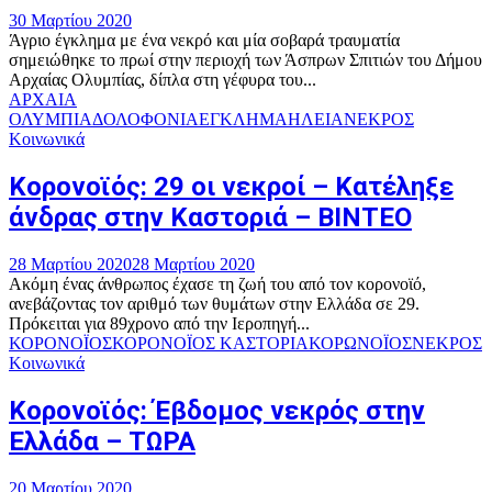
30 Μαρτίου 2020
Άγριο έγκλημα με ένα νεκρό και μία σοβαρά τραυματία
σημειώθηκε το πρωί στην περιοχή των Άσπρων Σπιτιών του Δήμου
Αρχαίας Ολυμπίας, δίπλα στη γέφυρα του...
ΑΡΧΑΙΑ
ΟΛΥΜΠΙΑ
ΔΟΛΟΦΟΝΙΑ
ΕΓΚΛΗΜΑ
ΗΛΕΙΑ
ΝΕΚΡΟΣ
Κοινωνικά
Κορονοϊός: 29 οι νεκροί – Κατέληξε
άνδρας στην Καστοριά – BINTEO
28 Μαρτίου 2020
28 Μαρτίου 2020
Ακόμη ένας άνθρωπος έχασε τη ζωή του από τον κορονοϊό,
ανεβάζοντας τον αριθμό των θυμάτων στην Ελλάδα σε 29.
Πρόκειται για 89χρονο από την Ιεροπηγή...
ΚΟΡΟΝΟΪΟΣ
ΚΟΡΟΝΟΪΟΣ ΚΑΣΤΟΡΙΑ
ΚΟΡΩΝΟΪΟΣ
ΝΕΚΡΟΣ
Κοινωνικά
Κορονοϊός: Έβδομος νεκρός στην
Ελλάδα – ΤΩΡΑ
20 Μαρτίου 2020