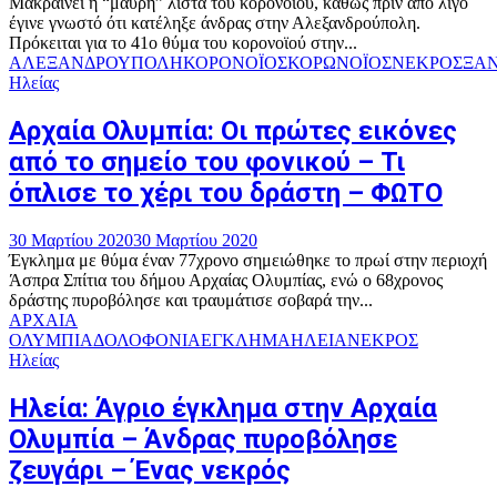
Μακραίνει η “μαύρη” λίστα του κορονοϊού, καθώς πριν από λίγο
έγινε γνωστό ότι κατέληξε άνδρας στην Αλεξανδρούπολη.
Πρόκειται για το 41ο θύμα του κορονοϊού στην...
ΑΛΕΞΑΝΔΡΟΥΠΟΛΗ
ΚΟΡΟΝΟΪΟΣ
ΚΟΡΩΝΟΪΟΣ
ΝΕΚΡΟΣ
ΞΑ
Ηλείας
Αρχαία Ολυμπία: Οι πρώτες εικόνες
από το σημείο του φονικού – Τι
όπλισε το χέρι του δράστη – ΦΩΤΟ
30 Μαρτίου 2020
30 Μαρτίου 2020
Έγκλημα με θύμα έναν 77χρονο σημειώθηκε το πρωί στην περιοχή
Άσπρα Σπίτια του δήμου Αρχαίας Ολυμπίας, ενώ ο 68χρονος
δράστης πυροβόλησε και τραυμάτισε σοβαρά την...
ΑΡΧΑΙΑ
ΟΛΥΜΠΙΑ
ΔΟΛΟΦΟΝΙΑ
ΕΓΚΛΗΜΑ
ΗΛΕΙΑ
ΝΕΚΡΟΣ
Ηλείας
Ηλεία: Άγριο έγκλημα στην Αρχαία
Ολυμπία – Άνδρας πυροβόλησε
ζευγάρι – Ένας νεκρός