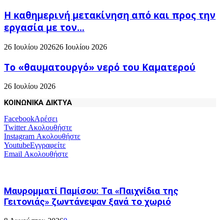
H καθημερινή μετακίνηση από και προς την
εργασία με τον...
26 Ιουλίου 2026
26 Ιουλίου 2026
Το «θαυματουργό» νερό του Καματερού
26 Ιουλίου 2026
ΚΟΙΝΩΝΙΚΑ ΔΙΚΤΥΑ
Facebook
Αρέσει
Twitter
Ακολουθήστε
Instagram
Ακολουθήστε
Youtube
Εγγραφείτε
Email
Ακολουθήστε
Μαυρομματί Παμίσου: Τα «Παιχνίδια της
Γειτονιάς» ζωντάνεψαν ξανά το χωριό