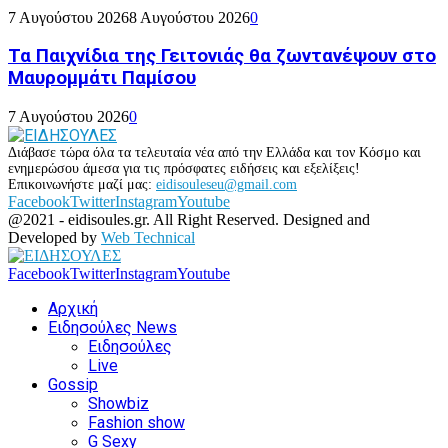
7 Αυγούστου 2026
8 Αυγούστου 2026
0
Τα Παιχνίδια της Γειτονιάς θα ζωντανέψουν στο
Μαυρομμάτι Παμίσου
7 Αυγούστου 2026
0
Διάβασε τώρα όλα τα τελευταία νέα από την Ελλάδα και τον Κόσμο και
ενημερώσου άμεσα για τις πρόσφατες ειδήσεις και εξελίξεις!
Επικοινωνήστε μαζί μας:
eidisouleseu@gmail.com
Facebook
Twitter
Instagram
Youtube
@2021 - eidisoules.gr. All Right Reserved. Designed and
Developed by
Web Technical
Facebook
Twitter
Instagram
Youtube
Αρχική
Ειδησούλες News
Ειδησούλες
Live
Gossip
Showbiz
Fashion show
G Sexy