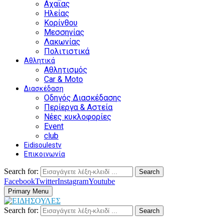
Αχαΐας
Ηλείας
Κορίνθου
Μεσσηνίας
Λακωνίας
Πολιτιστικά
Αθλητικά
Αθλητισμός
Car & Moto
Διασκέδαση
Οδηγός Διασκέδασης
Περίεργα & Αστεία
Νέες κυκλοφορίες
Event
club
Eidisoulestv
Επικοινωνία
Search for:
Search
Facebook
Twitter
Instagram
Youtube
Primary Menu
Search for:
Search