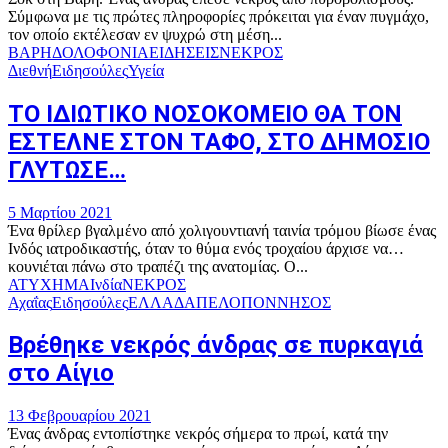
Σύμφωνα με τις πρώτες πληροφορίες πρόκειται για έναν πυγμάχο,
τον οποίο εκτέλεσαν εν ψυχρώ στη μέση...
ΒΑΡΗ
ΔΟΛΟΦΟΝΙΑ
ΕΙΔΗΣΕΙΣ
ΝΕΚΡΟΣ
Διεθνή
Ειδησούλες
Υγεία
ΤΟ ΙΔΙΩΤΙΚΟ ΝΟΣΟΚΟΜΕΙΟ ΘΑ ΤΟΝ
ΕΣΤΕΛΝΕ ΣΤΟΝ ΤΑΦΟ, ΣΤΟ ΔΗΜΟΣΙΟ
ΓΛΥΤΩΣΕ…
5 Μαρτίου 2021
Ένα θρίλερ βγαλμένο από χολιγουντιανή ταινία τρόμου βίωσε ένας
Ινδός ιατροδικαστής, όταν το θύμα ενός τροχαίου άρχισε να…
κουνιέται πάνω στο τραπέζι της ανατομίας. Ο...
ΑΤΥΧΗΜΑ
Ινδία
ΝΕΚΡΟΣ
Αχαΐας
Ειδησούλες
ΕΛΛΑΔΑ
ΠΕΛΟΠΟΝΝΗΣΟΣ
Βρέθηκε νεκρός άνδρας σε πυρκαγιά
στο Αίγιο
13 Φεβρουαρίου 2021
Ένας άνδρας εντοπίστηκε νεκρός σήμερα το πρωί, κατά την