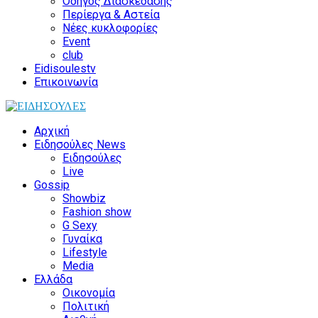
Οδηγός Διασκέδασης
Περίεργα & Αστεία
Νέες κυκλοφορίες
Event
club
Eidisoulestv
Επικοινωνία
Αρχική
Ειδησούλες News
Ειδησούλες
Live
Gossip
Showbiz
Fashion show
G Sexy
Γυναίκα
Lifestyle
Media
Ελλάδα
Οικονομία
Πολιτική