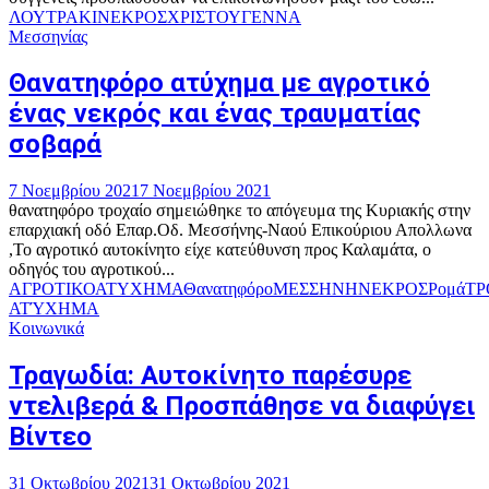
ΛΟΥΤΡΑΚΙ
ΝΕΚΡΟΣ
ΧΡΙΣΤΟΥΓΕΝΝΑ
Μεσσηνίας
Θανατηφόρο ατύχημα με αγροτικό
ένας νεκρός και ένας τραυματίας
σοβαρά
7 Νοεμβρίου 2021
7 Νοεμβρίου 2021
θανατηφόρο τροχαίο σημειώθηκε το απόγευμα της Κυριακής στην
επαρχιακή οδό Επαρ.Οδ. Μεσσήνης-Ναού Επικούριου Απολλωνα
,Το αγροτικό αυτοκίνητο είχε κατεύθυνση προς Καλαμάτα, ο
οδηγός του αγροτικού...
ΑΓΡΟΤΙΚΟ
ΑΤΥΧΗΜΑ
Θανατηφόρο
ΜΕΣΣΗΝΗ
ΝΕΚΡΟΣ
Ρομά
ΤΡ
ΑΤΎΧΗΜΑ
Κοινωνικά
Τραγωδία: Αυτοκίνητο παρέσυρε
ντελιβερά & Προσπάθησε να διαφύγει
Βίντεο
31 Οκτωβρίου 2021
31 Οκτωβρίου 2021