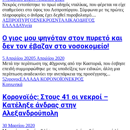
Νεκρός εντοπίστηκε το πρωί οδηγός νταλίκας, που φέρεται να είχε
σταθμεύσει στο ύψος του Ασπροπύργου. Σύμφωνα με τις πρώτες
πληροφορίες ο άνδρας έχει δεχθεί πυροβολισμό....
ΑΣΠΡΟΠΥΡΓΟΣ
ΝΕΚΡΟΣ
ΝΤΑΛΙΚΑ
ΟΔΗΓΟΣ
ΕΛΛΑΔΑ
Υγεία
Ο γιος μου ψηνόταν στον πυρετό και
δεν τον έβαζαν στο νοσοκομείο!
5 Απριλίου 2020
5 Απριλίου 2020
Μετά την περίπτωση της 40χρονης από την Καστοριά, που έσβησε
επειδή συμμορφώθηκε με τις υποδείξεις των ειδικών, άλλη μια
περίπτωση αναδεικνύει την ανεπάρκεια της προσέγγισης...
52χρονος
ΕΛΛΑΔΑ ΚΟΡΟΝΟΪΟ
ΝΕΚΡΟΣ
Κοινωνικά
Κορονοϊός: Στους 41 οι νεκροί –
Κατέληξε άνδρας στην
Αλεξανδρούπολη
30 Μαρτίου 2020