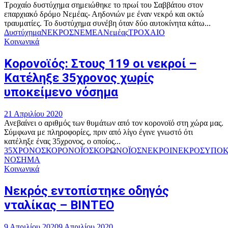
Τροχαίο δυστύχημα σημειώθηκε το πρωί του Σαββάτου στον
επαρχιακό δρόμο Νεμέας- Αηδονιών με έναν νεκρό και οκτώ
τραυματίες. Το δυστύχημα συνέβη όταν δύο αυτοκίνητα κάτω...
Δυστύχημα
ΝΕΚΡΟΣ
ΝΕΜΕΑ
Νεμέας
ΤΡΟΧΑΙΟ
Κοινωνικά
Κορονοϊός: Στους 119 οι νεκροί –
Κατέληξε 35χρονος χωρίς
υποκείμενο νόσημα
21 Απριλίου 2020
Ανεβαίνει ο αριθμός των θυμάτων από τον κορονοϊό στη χώρα μας.
Σύμφωνα με πληροφορίες, πριν από λίγο έγινε γνωστό ότι
κατέληξε ένας 35χρονος, ο οποίος...
35ΧΡΟΝΟΣ
ΚΟΡΟΝΟΪΟΣ
ΚΟΡΩΝΟΪΟΣ
ΝΕΚΡΟΙ
ΝΕΚΡΟΣ
ΥΠΟΚ
ΝΟΣΗΜΑ
Κοινωνικά
Νεκρός εντοπίστηκε οδηγός
νταλίκας – ΒΙΝΤΕΟ
9 Απριλίου 2020
9 Απριλίου 2020