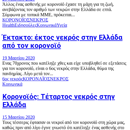
Άλλος ένας ασθενής με κορονοϊό έχασε τη μάχη για τη ζωή,
ανεβάζοντας τον αριθμό των νεκρών στην Ελλάδα σε επτά.
Σύμφωνα με τοπικά ΜΜΕ, πρόκειται...
ΚΟΡΟΝΟΪΟΣ
ΝΕΚΡΟΣ
Health
Ειδησούλες
Κοινωνικά
Υγεία
Έκτακτο: έκτος νεκρός στην Ελλάδα
από τον κορονοϊό
19 Μαρτίου 2020
Ενας 70χρονος που κατέληξε χθες και είχε υποβληθεί σε εξετάσεις
για τον κορονοϊό, είναι ο 6ος νεκρός στην Ελλάδα, θύμα της
πανδημίας. Λίγο μετά τον...
6ος νεκρός
ΚΟΡΟΝΑΪΟΣ
ΝΕΚΡΟΣ
Κοινωνικά
Κορονοϊός: Τέταρτος νεκρός στην
Ελλάδα
15 Μαρτίου 2020
Τους τέσσερις έφτασαν οι νεκροί από τον κορονοϊό στη χώρα μας,
καθώς πριν από λίγο έγινε γνωστό ότι κατέληξε ένας ασθενής στο