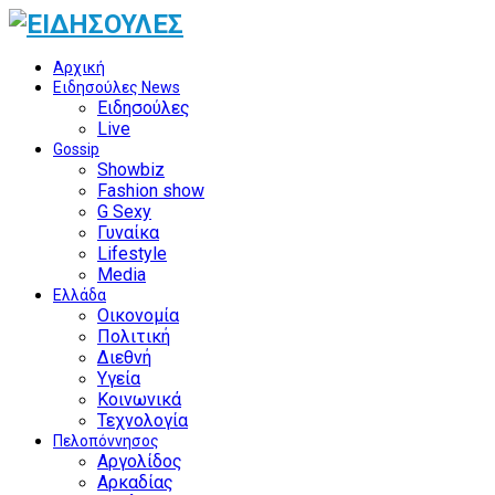
Αρχική
Ειδησούλες News
Ειδησούλες
Live
Gossip
Showbiz
Fashion show
G Sexy
Γυναίκα
Lifestyle
Media
Ελλάδα
Οικονομία
Πολιτική
Διεθνή
Υγεία
Κοινωνικά
Τεχνολογία
Πελοπόννησος
Αργολίδος
Αρκαδίας