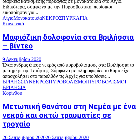
διάρκεια κατάσβεσης πυρκαγιάς σε μονοκατοικία στο Αίγιο.
Ειδικότερα, σύμφωνα με την Πυροσβεστική, περίοικοι
ειδοποίησαν για...
Αίγιο
Μονοκατοικία
ΝΕΚΡΟΣ
ΠΥΡΚΑΓΙΑ
Κοινωνικά
Μαφιόζικη δολοφονία στα Βριλήσσια
– βίντεο
9 Δεκεμβρίου 2020
Ένας άνδρας έπεσε νεκρός από πυροβολισμούς στα Βριλήσσια το
μεσημέρι της Τετάρτης. Σύμφωνα με πληροφορίες το θύμα είχε
απασχολήσει στο παρελθόν τις Αρχές για υποθέσεις...
ΒΡΙΛΗΣΣΙΑ
ΝΕΚΡΟΣ
ΠΥΡΟΒΟΛΙΣΜΟΙ
ΠΥΡΟΒΟΛΙΣΜΟΙ
ΒΡΙΛΗΣΙΑ
Κορίνθου
Μετωπική θανάτου στη Νεμέα με ένα
νεκρό και οκτώ τραυματίες σε
τροχαίο
26 Σεπτεμβρίου 2020
26 Σεπτεμβρίου 2020