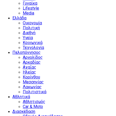
Γυναίκα
Lifestyle
Media
Ελλάδα
Οικονομία
Πολιτική
Διεθνή
Υγεία
Κοινωνικά
Τεχνολογία
Πελοπόννησος
Αργολίδος
Αρκαδίας
Αχαΐας
Ηλείας
Κορίνθου
Μεσσηνίας
Λακωνίας
Πολιτιστικά
Αθλητικά
Αθλητισμός
Car & Moto
Διασκέδαση