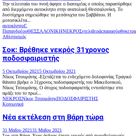
Την τελευταία του πνοή άφησε ο διανομέας ο οποίος παρασύρθηκε
από διερχόμενο αυτοκίνητο στην ανατολική Θεσσαλονίκη. Το
δυστύχημα σημειώθηκε τα μεσάνυχτα του Σαββάτου. Η
μοτοσικλέτα...
αυτοκίνητο
Γ.
Παπανδρέου
ΘΕΣΣΑΛΟΝΙΚΗ
ΝΕΚΡΟΣ
ντελιβεράς
παρασύρθηκε
τρ
Αθλητισμός
Σοκ: Βρέθηκε νεκρός 31χρονος
ποδοσφαιριστής
5 Οκτωβρίου 2021
5 Οκτωβρίου 2021
Νίκος Τσουμάνης -Εξετάζεται το ενδεχόμενο δολοφονίας Τραγικό
θάνατο βρήκε ο 31χρονος ποδοσφαιριστής του Μακεδονικού,
Νίκος Τσουμάνης. Ο άτυχος ποδοσφαιριστής εντοπίστηκε στο
αμάξι του το πρωί...
ΝΕΚΡΟΣ
Νίκος Τσουμάνης
ΠΟΔΟΣΦΑΙΡΙΣΤΗΣ
Κοινωνικά
Νέα εκτέλεση στη Βάρη τώρα
31 Μαΐου 2021
31 Μαΐου 2021
Σοκ στη Βάρη. Ένας άνδρας έπεσε νεκρός από πυροβολισμούς.