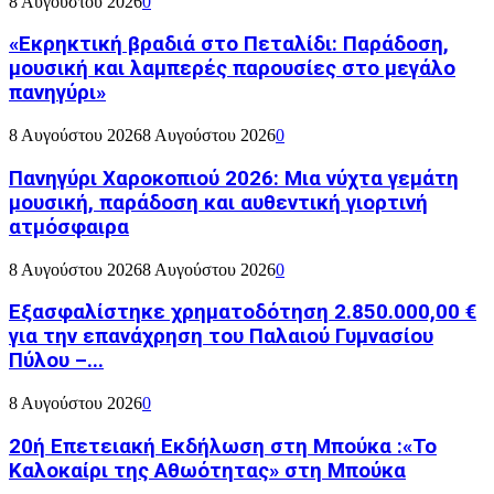
8 Αυγούστου 2026
0
«Εκρηκτική βραδιά στο Πεταλίδι: Παράδοση,
μουσική και λαμπερές παρουσίες στο μεγάλο
πανηγύρι»
8 Αυγούστου 2026
8 Αυγούστου 2026
0
Πανηγύρι Χαροκοπιού 2026: Μια νύχτα γεμάτη
μουσική, παράδοση και αυθεντική γιορτινή
ατμόσφαιρα
8 Αυγούστου 2026
8 Αυγούστου 2026
0
Εξασφαλίστηκε χρηματοδότηση 2.850.000,00 €
για την επανάχρηση του Παλαιού Γυμνασίου
Πύλου –...
8 Αυγούστου 2026
0
20ή Επετειακή Εκδήλωση στη Μπούκα :«Το
Καλοκαίρι της Αθωότητας» στη Μπούκα