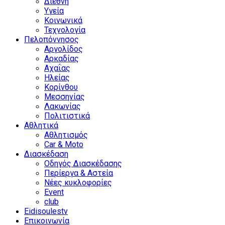
Διεθνή
Υγεία
Κοινωνικά
Τεχνολογία
Πελοπόννησος
Αργολίδος
Αρκαδίας
Αχαΐας
Ηλείας
Κορίνθου
Μεσσηνίας
Λακωνίας
Πολιτιστικά
Αθλητικά
Αθλητισμός
Car & Moto
Διασκέδαση
Οδηγός Διασκέδασης
Περίεργα & Αστεία
Νέες κυκλοφορίες
Event
club
Eidisoulestv
Επικοινωνία