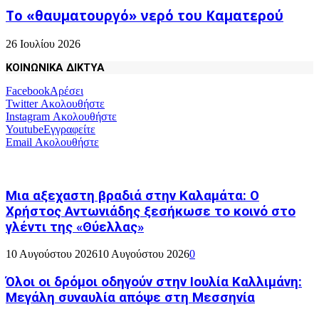
Το «θαυματουργό» νερό του Καματερού
26 Ιουλίου 2026
ΚΟΙΝΩΝΙΚΑ ΔΙΚΤΥΑ
Facebook
Αρέσει
Twitter
Ακολουθήστε
Instagram
Ακολουθήστε
Youtube
Εγγραφείτε
Email
Ακολουθήστε
Μια αξεχαστη βραδιά στην Καλαμάτα: Ο
Χρήστος Αντωνιάδης ξεσήκωσε το κοινό στο
γλέντι της «Θύελλας»
10 Αυγούστου 2026
10 Αυγούστου 2026
0
Όλοι οι δρόμοι οδηγούν στην Ιουλία Καλλιμάνη:
Μεγάλη συναυλία απόψε στη Μεσσηνία