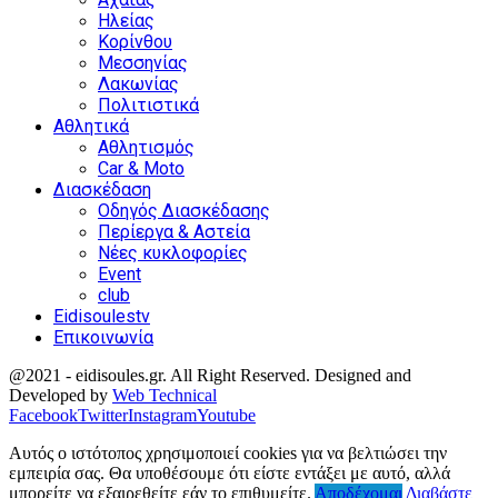
Ηλείας
Κορίνθου
Μεσσηνίας
Λακωνίας
Πολιτιστικά
Αθλητικά
Αθλητισμός
Car & Moto
Διασκέδαση
Οδηγός Διασκέδασης
Περίεργα & Αστεία
Νέες κυκλοφορίες
Event
club
Eidisoulestv
Επικοινωνία
@2021 - eidisoules.gr. All Right Reserved. Designed and
Developed by
Web Technical
Facebook
Twitter
Instagram
Youtube
Αυτός ο ιστότοπος χρησιμοποιεί cookies για να βελτιώσει την
εμπειρία σας. Θα υποθέσουμε ότι είστε εντάξει με αυτό, αλλά
μπορείτε να εξαιρεθείτε εάν το επιθυμείτε.
Αποδέχομαι
Διαβάστε