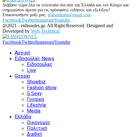
Διάβασε τώρα όλα τα τελευταία νέα από την Ελλάδα και τον Κόσμο και
ενημερώσου άμεσα για τις πρόσφατες ειδήσεις και εξελίξεις!
Επικοινωνήστε μαζί μας:
eidisouleseu@gmail.com
Facebook
Twitter
Instagram
Youtube
@2021 - eidisoules.gr. All Right Reserved. Designed and
Developed by
Web Technical
Facebook
Twitter
Instagram
Youtube
Αρχική
Ειδησούλες News
Ειδησούλες
Live
Gossip
Showbiz
Fashion show
G Sexy
Γυναίκα
Lifestyle
Media
Ελλάδα
Οικονομία
Πολιτική
Διεθνή