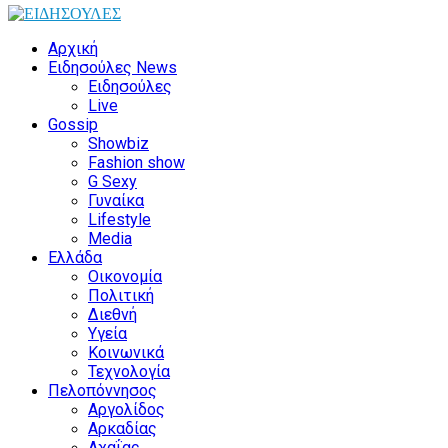
Αρχική
Ειδησούλες News
Ειδησούλες
Live
Gossip
Showbiz
Fashion show
G Sexy
Γυναίκα
Lifestyle
Media
Ελλάδα
Οικονομία
Πολιτική
Διεθνή
Υγεία
Κοινωνικά
Τεχνολογία
Πελοπόννησος
Αργολίδος
Αρκαδίας
Αχαΐας