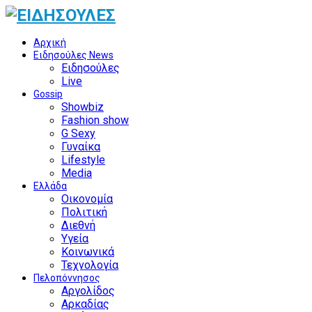
Αρχική
Ειδησούλες News
Ειδησούλες
Live
Gossip
Showbiz
Fashion show
G Sexy
Γυναίκα
Lifestyle
Media
Ελλάδα
Οικονομία
Πολιτική
Διεθνή
Υγεία
Κοινωνικά
Τεχνολογία
Πελοπόννησος
Αργολίδος
Αρκαδίας