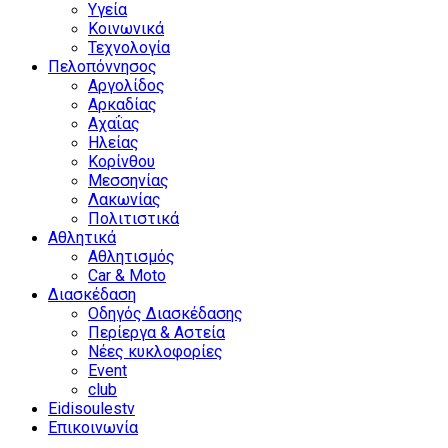
Υγεία
Κοινωνικά
Τεχνολογία
Πελοπόννησος
Αργολίδος
Αρκαδίας
Αχαΐας
Ηλείας
Κορίνθου
Μεσσηνίας
Λακωνίας
Πολιτιστικά
Αθλητικά
Αθλητισμός
Car & Moto
Διασκέδαση
Οδηγός Διασκέδασης
Περίεργα & Αστεία
Νέες κυκλοφορίες
Event
club
Eidisoulestv
Επικοινωνία