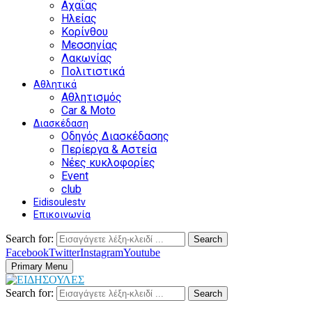
Αχαΐας
Ηλείας
Κορίνθου
Μεσσηνίας
Λακωνίας
Πολιτιστικά
Αθλητικά
Αθλητισμός
Car & Moto
Διασκέδαση
Οδηγός Διασκέδασης
Περίεργα & Αστεία
Νέες κυκλοφορίες
Event
club
Eidisoulestv
Επικοινωνία
Search for:
Search
Facebook
Twitter
Instagram
Youtube
Primary Menu
Search for:
Search