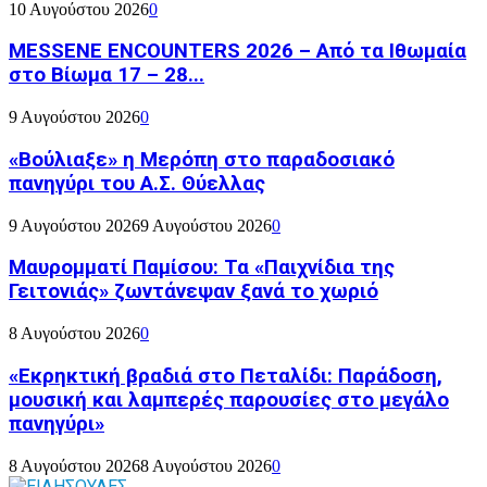
10 Αυγούστου 2026
0
MESSENE ENCOUNTERS 2026 – Από τα Ιθωμαία
στο Βίωμα 17 – 28...
9 Αυγούστου 2026
0
«Βούλιαξε» η Μερόπη στο παραδοσιακό
πανηγύρι του Α.Σ. Θύελλας
9 Αυγούστου 2026
9 Αυγούστου 2026
0
Μαυρομματί Παμίσου: Τα «Παιχνίδια της
Γειτονιάς» ζωντάνεψαν ξανά το χωριό
8 Αυγούστου 2026
0
«Εκρηκτική βραδιά στο Πεταλίδι: Παράδοση,
μουσική και λαμπερές παρουσίες στο μεγάλο
πανηγύρι»
8 Αυγούστου 2026
8 Αυγούστου 2026
0