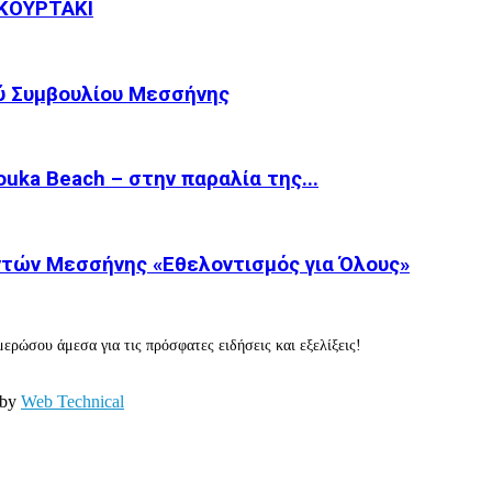
ΚΟΥΡΤΑΚΙ
ύ Συμβουλίου Μεσσήνης
ka Beach – στην παραλία της...
τών Μεσσήνης «Εθελοντισμός για Όλους»
ερώσου άμεσα για τις πρόσφατες ειδήσεις και εξελίξεις!
 by
Web Technical