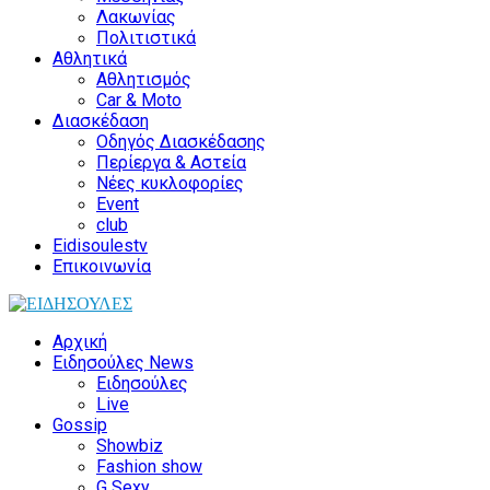
Λακωνίας
Πολιτιστικά
Αθλητικά
Αθλητισμός
Car & Moto
Διασκέδαση
Οδηγός Διασκέδασης
Περίεργα & Αστεία
Νέες κυκλοφορίες
Event
club
Eidisoulestv
Επικοινωνία
Αρχική
Ειδησούλες News
Ειδησούλες
Live
Gossip
Showbiz
Fashion show
G Sexy