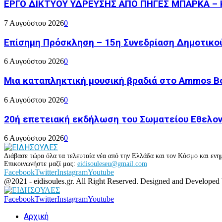
ΕΡΓΟ ΔΙΚΤΥΟΥ ΥΔΡΕΥΣΗΣ ΑΠΟ ΠΗΓΕΣ ΜΠΑΡΚΑ – 
7 Αυγούστου 2026
0
Επίσημη Πρόσκληση – 15η Συνεδρίαση Δημοτικο
6 Αυγούστου 2026
0
Μια καταπληκτική μουσική βραδιά στο Ammos Bou
6 Αυγούστου 2026
0
20ή επετειακή εκδήλωση του Σωματείου Εθελον
6 Αυγούστου 2026
0
Διάβασε τώρα όλα τα τελευταία νέα από την Ελλάδα και τον Κόσμο και ενημ
Επικοινωνήστε μαζί μας:
eidisouleseu@gmail.com
Facebook
Twitter
Instagram
Youtube
@2021 - eidisoules.gr. All Right Reserved. Designed and Developed
Facebook
Twitter
Instagram
Youtube
Αρχική