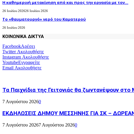
H καθημερινή μετακίνηση από και προς την εργασία με τον...
26 Ιουλίου 2026
26 Ιουλίου 2026
Το «θαυματουργό» νερό του Καματερού
26 Ιουλίου 2026
ΚΟΙΝΩΝΙΚΑ ΔΙΚΤΥΑ
Facebook
Αρέσει
Twitter
Ακολουθήστε
Instagram
Ακολουθήστε
Youtube
Εγγραφείτε
Email
Ακολουθήστε
Τα Παιχνίδια της Γειτονιάς θα ζωντανέψουν στο
7 Αυγούστου 2026
0
ΕΚΔΗΛΩΣΕΙΣ ΔΗΜΟΥ ΜΕΣΣΗΝΗΣ ΓΙΑ ΣΚ – ΔΩΡΕΑ
7 Αυγούστου 2026
7 Αυγούστου 2026
0