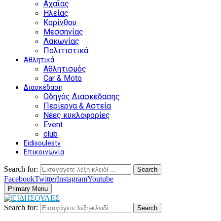
Αχαΐας
Ηλείας
Κορίνθου
Μεσσηνίας
Λακωνίας
Πολιτιστικά
Αθλητικά
Αθλητισμός
Car & Moto
Διασκέδαση
Οδηγός Διασκέδασης
Περίεργα & Αστεία
Νέες κυκλοφορίες
Event
club
Eidisoulestv
Επικοινωνία
Search for:
Search
Facebook
Twitter
Instagram
Youtube
Primary Menu
Search for:
Search