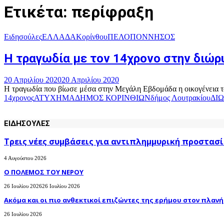
Ετικέτα: περίφραξη
Ειδησούλες
ΕΛΛΑΔΑ
Κορίνθου
ΠΕΛΟΠΟΝΝΗΣΟΣ
Η τραγωδία με τον 14χρονο στην διώρυ
20 Απριλίου 2020
20 Απριλίου 2020
Η τραγωδία που βίωσε μέσα στην Μεγάλη Εβδομάδα η οικογένεια του
14χρονος
ΑΤΥΧΗΜΑ
ΔΗΜΟΣ ΚΟΡΙΝΘΙΩΝ
δήμος Λουτρακίου
ΔΙ
ΕΙΔΗΣΟΥΛΕΣ
Τρεις νέες συμβάσεις για αντιπλημμυρική προστασί
4 Αυγούστου 2026
Ο ΠΟΛΕΜΟΣ ΤΟΥ ΝΕΡΟΥ
26 Ιουλίου 2026
26 Ιουλίου 2026
Ακόμα και οι πιο ανθεκτικοί επιζώντες της ερήμου στον πλανήτ
26 Ιουλίου 2026