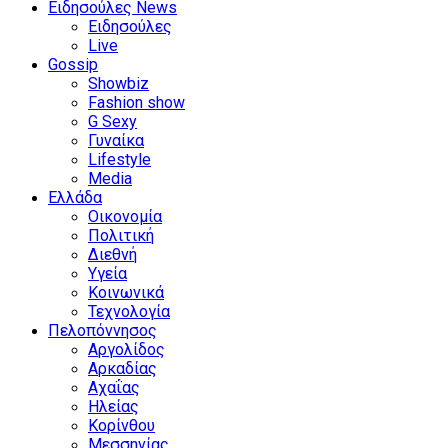
Ειδησούλες News
Ειδησούλες
Live
Gossip
Showbiz
Fashion show
G Sexy
Γυναίκα
Lifestyle
Media
Ελλάδα
Οικονομία
Πολιτική
Διεθνή
Υγεία
Κοινωνικά
Τεχνολογία
Πελοπόννησος
Αργολίδος
Αρκαδίας
Αχαΐας
Ηλείας
Κορίνθου
Μεσσηνίας