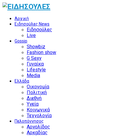
Αρχική
Ειδησούλες News
Ειδησούλες
Live
Gossip
Showbiz
Fashion show
G Sexy
Γυναίκα
Lifestyle
Media
Ελλάδα
Οικονομία
Πολιτική
Διεθνή
Υγεία
Κοινωνικά
Τεχνολογία
Πελοπόννησος
Αργολίδος
Αρκαδίας