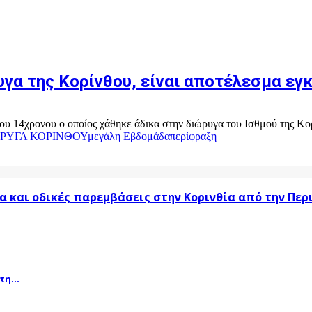
γα της Κορίνθου, είναι αποτέλεσμα εγ
 14χρονου ο οποίος χάθηκε άδικα στην διώρυγα του Ισθμού της Κορί
ΩΡΥΓΑ ΚΟΡΙΝΘΟΥ
μεγάλη Εβδομάδα
περίφραξη
α και οδικές παρεμβάσεις στην Κορινθία από την Πε
η...