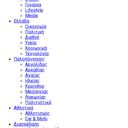
Γυναίκα
Lifestyle
Media
Ελλάδα
Οικονομία
Πολιτική
Διεθνή
Υγεία
Κοινωνικά
Τεχνολογία
Πελοπόννησος
Αργολίδος
Αρκαδίας
Αχαΐας
Ηλείας
Κορίνθου
Μεσσηνίας
Λακωνίας
Πολιτιστικά
Αθλητικά
Αθλητισμός
Car & Moto
Διασκέδαση