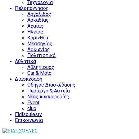
Τεχνολογία
Πελοπόννησος
Αργολίδος
Αρκαδίας
Αχαΐας
Ηλείας
Κορίνθου
Μεσσηνίας
Λακωνίας
Πολιτιστικά
Αθλητικά
Αθλητισμός
Car & Moto
Διασκέδαση
Οδηγός Διασκέδασης
Περίεργα & Αστεία
Νέες κυκλοφορίες
Event
club
Eidisoulestv
Επικοινωνία