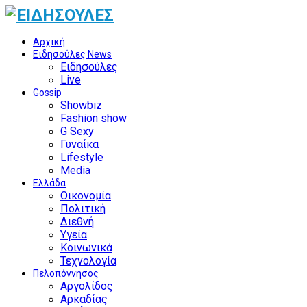
Αρχική
Ειδησούλες News
Ειδησούλες
Live
Gossip
Showbiz
Fashion show
G Sexy
Γυναίκα
Lifestyle
Media
Ελλάδα
Οικονομία
Πολιτική
Διεθνή
Υγεία
Κοινωνικά
Τεχνολογία
Πελοπόννησος
Αργολίδος
Αρκαδίας