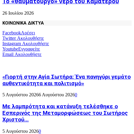
Το «θαυματουργό» νερό του Καματερού
26 Ιουλίου 2026
ΚΟΙΝΩΝΙΚΑ ΔΙΚΤΥΑ
Facebook
Αρέσει
Twitter
Ακολουθήστε
Instagram
Ακολουθήστε
Youtube
Εγγραφείτε
Email
Ακολουθήστε
«Γιορτή στην Αγία Σωτήρα: Ένα πανηγύρι γεμάτο
αυθεντικότητα και πολιτισμό»
5 Αυγούστου 2026
6 Αυγούστου 2026
0
Με λαμπρότητα και κατάνυξη τελέσθηκε ο
Εσπερινός της Μεταμορφώσεως του Σωτήρος
Χριστού...
5 Αυγούστου 2026
0