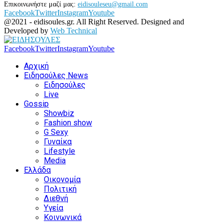
Επικοινωνήστε μαζί μας:
eidisouleseu@gmail.com
Facebook
Twitter
Instagram
Youtube
@2021 - eidisoules.gr. All Right Reserved. Designed and
Developed by
Web Technical
Facebook
Twitter
Instagram
Youtube
Αρχική
Ειδησούλες News
Ειδησούλες
Live
Gossip
Showbiz
Fashion show
G Sexy
Γυναίκα
Lifestyle
Media
Ελλάδα
Οικονομία
Πολιτική
Διεθνή
Υγεία
Κοινωνικά