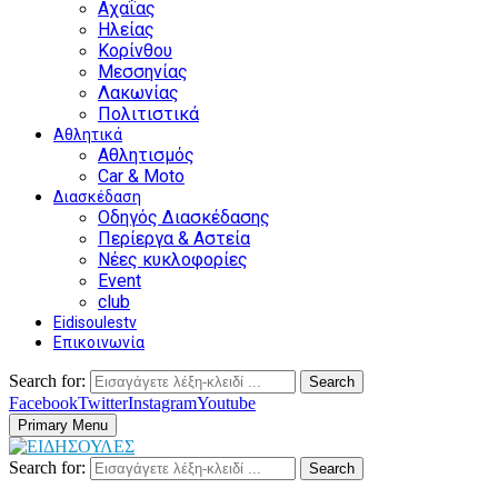
Αχαΐας
Ηλείας
Κορίνθου
Μεσσηνίας
Λακωνίας
Πολιτιστικά
Αθλητικά
Αθλητισμός
Car & Moto
Διασκέδαση
Οδηγός Διασκέδασης
Περίεργα & Αστεία
Νέες κυκλοφορίες
Event
club
Eidisoulestv
Επικοινωνία
Search for:
Search
Facebook
Twitter
Instagram
Youtube
Primary Menu
Search for:
Search