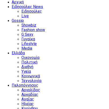
Αρχική
Ειδησούλες News
Ειδησούλες
Live
Gossip
Showbiz
Fashion show
G Sexy
Γυναίκα
Lifestyle
Media
Ελλάδα
Οικονομία
Πολιτική
Διεθνή
Υγεία
Κοινωνικά
Τεχνολογία
Πελοπόννησος
Αργολίδος
Αρκαδίας
Αχαΐας
Ηλείας
Κορίνθου