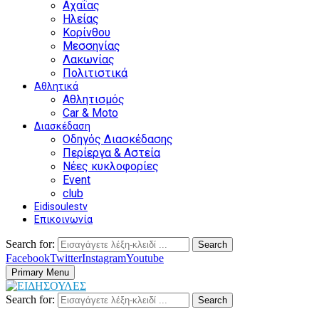
Αχαΐας
Ηλείας
Κορίνθου
Μεσσηνίας
Λακωνίας
Πολιτιστικά
Αθλητικά
Αθλητισμός
Car & Moto
Διασκέδαση
Οδηγός Διασκέδασης
Περίεργα & Αστεία
Νέες κυκλοφορίες
Event
club
Eidisoulestv
Επικοινωνία
Search for:
Search
Facebook
Twitter
Instagram
Youtube
Primary Menu
Search for:
Search