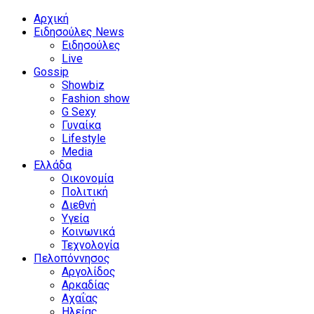
Αρχική
Ειδησούλες News
Ειδησούλες
Live
Gossip
Showbiz
Fashion show
G Sexy
Γυναίκα
Lifestyle
Media
Ελλάδα
Οικονομία
Πολιτική
Διεθνή
Υγεία
Κοινωνικά
Τεχνολογία
Πελοπόννησος
Αργολίδος
Αρκαδίας
Αχαΐας
Ηλείας