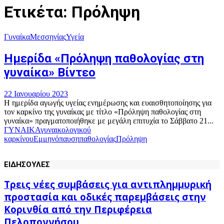
Ετικέτα: Πρόληψη
Γυναίκα
Μεσσηνίας
Υγεία
Ημερίδα «Πρόληψη παθολογίας στη
γυναίκα» Βίντεο
22 Ιανουαρίου 2023
Η ημερίδα αγωγής υγείας ενημέρωσης και ευαισθητοποίησης για
τον καρκίνο της γυναίκας με τίτλο «Πρόληψη παθολογίας στη
γυναίκα» πραγματοποιήθηκε με μεγάλη επιτυχία το Σάββατο 21...
ΓΥΝΑΙΚΑ
γυναικολογικού
καρκίνου
Εμμηνόπαυση
παθολογίας
Πρόληψη
ΕΙΔΗΣΟΥΛΕΣ
Τρεις νέες συμβάσεις για αντιπλημμυρική
προστασία και οδικές παρεμβάσεις στην
Κορινθία από την Περιφέρεια
Πελοποννήσου