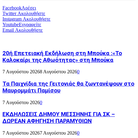
Facebook
Αρέσει
Twitter
Ακολουθήστε
Instagram
Ακολουθήστε
Youtube
Εγγραφείτε
Email
Ακολουθήστε
20ή Επετειακή Εκδήλωση στη Μπούκα :«Το
Καλοκαίρι της Αθωότητας» στη Μπούκα
7 Αυγούστου 2026
8 Αυγούστου 2026
0
Τα Παιχνίδια της Γειτονιάς θα ζωντανέψουν στο
Μαυρομμάτι Παμίσου
7 Αυγούστου 2026
0
ΕΚΔΗΛΩΣΕΙΣ ΔΗΜΟΥ ΜΕΣΣΗΝΗΣ ΓΙΑ ΣΚ –
ΔΩΡΕΑΝ ΑΦΗΓΗΣΗ ΠΑΡΑΜΥΘΙΩΝ
7 Αυγούστου 2026
7 Αυγούστου 2026
0