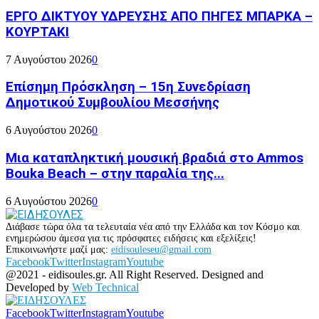
ΕΡΓΟ ΔΙΚΤΥΟΥ ΥΔΡΕΥΣΗΣ ΑΠΟ ΠΗΓΕΣ ΜΠΑΡΚΑ –
ΚΟΥΡΤΑΚΙ
7 Αυγούστου 2026
0
Επίσημη Πρόσκληση – 15η Συνεδρίαση
Δημοτικού Συμβουλίου Μεσσήνης
6 Αυγούστου 2026
0
Μια καταπληκτική μουσική βραδιά στο Ammos
Bouka Beach – στην παραλία της...
6 Αυγούστου 2026
0
Διάβασε τώρα όλα τα τελευταία νέα από την Ελλάδα και τον Κόσμο και
ενημερώσου άμεσα για τις πρόσφατες ειδήσεις και εξελίξεις!
Επικοινωνήστε μαζί μας:
eidisouleseu@gmail.com
Facebook
Twitter
Instagram
Youtube
@2021 - eidisoules.gr. All Right Reserved. Designed and
Developed by
Web Technical
Facebook
Twitter
Instagram
Youtube