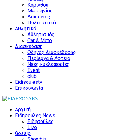
Κορίνθου
Μεσσηνίας
Λακωνίας
Πολιτιστικά
Αθλητικά
Αθλητισμός
Car & Moto
Διασκέδαση
Οδηγός Διασκέδασης
Περίεργα & Αστεία
Νέες κυκλοφορίες
Event
club
Eidisoulestv
Επικοινωνία
Αρχική
Ειδησούλες News
Ειδησούλες
Live
Gossip
Showbiz