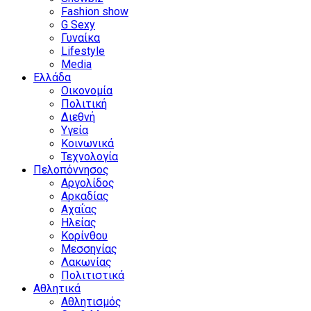
Fashion show
G Sexy
Γυναίκα
Lifestyle
Media
Ελλάδα
Οικονομία
Πολιτική
Διεθνή
Υγεία
Κοινωνικά
Τεχνολογία
Πελοπόννησος
Αργολίδος
Αρκαδίας
Αχαΐας
Ηλείας
Κορίνθου
Μεσσηνίας
Λακωνίας
Πολιτιστικά
Αθλητικά
Αθλητισμός