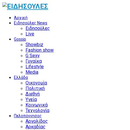
Αρχική
Ειδησούλες News
Ειδησούλες
Live
Gossip
Showbiz
Fashion show
G Sexy
Γυναίκα
Lifestyle
Media
Ελλάδα
Οικονομία
Πολιτική
Διεθνή
Υγεία
Κοινωνικά
Τεχνολογία
Πελοπόννησος
Αργολίδος
Αρκαδίας