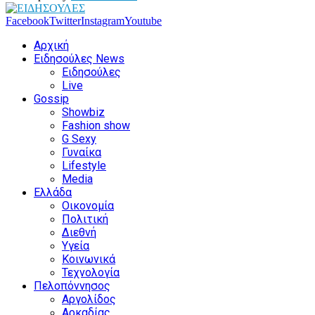
Facebook
Twitter
Instagram
Youtube
Αρχική
Ειδησούλες News
Ειδησούλες
Live
Gossip
Showbiz
Fashion show
G Sexy
Γυναίκα
Lifestyle
Media
Ελλάδα
Οικονομία
Πολιτική
Διεθνή
Υγεία
Κοινωνικά
Τεχνολογία
Πελοπόννησος
Αργολίδος
Αρκαδίας