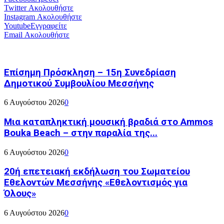
Twitter
Ακολουθήστε
Instagram
Ακολουθήστε
Youtube
Εγγραφείτε
Email
Ακολουθήστε
Επίσημη Πρόσκληση – 15η Συνεδρίαση
Δημοτικού Συμβουλίου Μεσσήνης
6 Αυγούστου 2026
0
Μια καταπληκτική μουσική βραδιά στο Ammos
Bouka Beach – στην παραλία της...
6 Αυγούστου 2026
0
20ή επετειακή εκδήλωση του Σωματείου
Εθελοντών Μεσσήνης «Εθελοντισμός για
Όλους»
6 Αυγούστου 2026
0