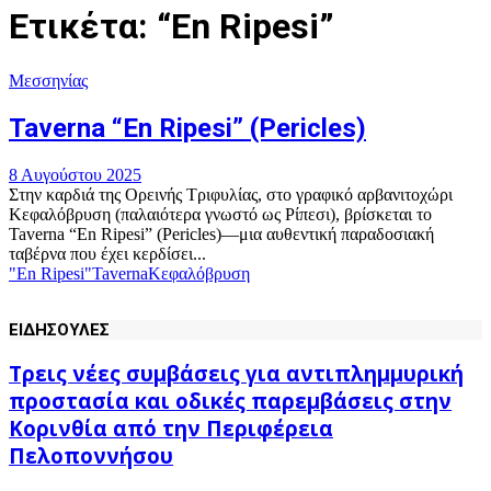
Ετικέτα: “En Ripesi”
Μεσσηνίας
Taverna “En Ripesi” (Pericles)
8 Αυγούστου 2025
Στην καρδιά της Ορεινής Τριφυλίας, στο γραφικό αρβανιτοχώρι
Κεφαλόβρυση (παλαιότερα γνωστό ως Ρίπεσι), βρίσκεται το
Taverna “En Ripesi” (Pericles)—μια αυθεντική παραδοσιακή
ταβέρνα που έχει κερδίσει...
"En Ripesi"
Taverna
Κεφαλόβρυση
ΕΙΔΗΣΟΥΛΕΣ
Τρεις νέες συμβάσεις για αντιπλημμυρική
προστασία και οδικές παρεμβάσεις στην
Κορινθία από την Περιφέρεια
Πελοποννήσου