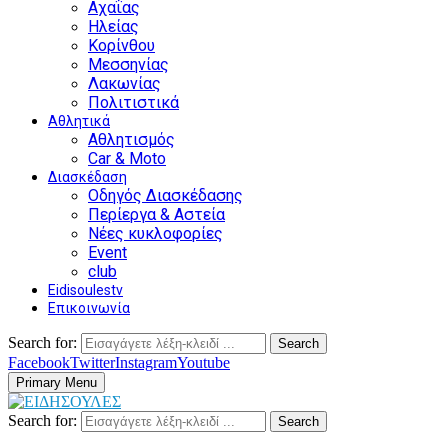
Αχαΐας
Ηλείας
Κορίνθου
Μεσσηνίας
Λακωνίας
Πολιτιστικά
Αθλητικά
Αθλητισμός
Car & Moto
Διασκέδαση
Οδηγός Διασκέδασης
Περίεργα & Αστεία
Νέες κυκλοφορίες
Event
club
Eidisoulestv
Επικοινωνία
Search for:
Search
Facebook
Twitter
Instagram
Youtube
Primary Menu
Search for:
Search