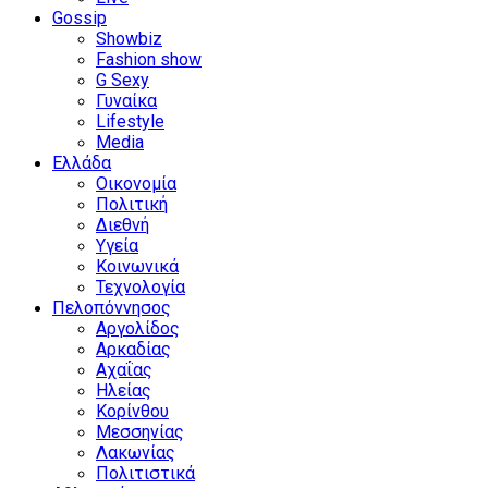
Gossip
Showbiz
Fashion show
G Sexy
Γυναίκα
Lifestyle
Media
Ελλάδα
Οικονομία
Πολιτική
Διεθνή
Υγεία
Κοινωνικά
Τεχνολογία
Πελοπόννησος
Αργολίδος
Αρκαδίας
Αχαΐας
Ηλείας
Κορίνθου
Μεσσηνίας
Λακωνίας
Πολιτιστικά