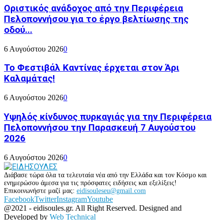
Οριστικός ανάδοχος από την Περιφέρεια
Πελοποννήσου για το έργο βελτίωσης της
οδού...
6 Αυγούστου 2026
0
Το Φεστιβάλ Καντίνας έρχεται στον Άρι
Καλαμάτας!
6 Αυγούστου 2026
0
Υψηλός κίνδυνος πυρκαγιάς για την Περιφέρεια
Πελοποννήσου την Παρασκευή 7 Αυγούστου
2026
6 Αυγούστου 2026
0
Διάβασε τώρα όλα τα τελευταία νέα από την Ελλάδα και τον Κόσμο και
ενημερώσου άμεσα για τις πρόσφατες ειδήσεις και εξελίξεις!
Επικοινωνήστε μαζί μας:
eidisouleseu@gmail.com
Facebook
Twitter
Instagram
Youtube
@2021 - eidisoules.gr. All Right Reserved. Designed and
Developed by
Web Technical