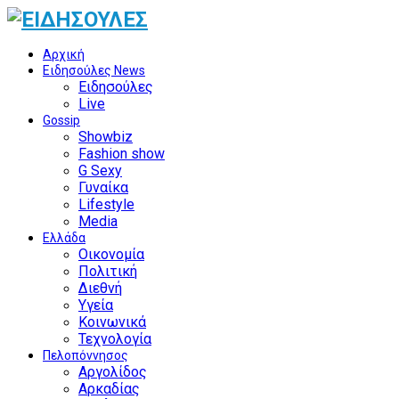
Αρχική
Ειδησούλες News
Ειδησούλες
Live
Gossip
Showbiz
Fashion show
G Sexy
Γυναίκα
Lifestyle
Media
Ελλάδα
Οικονομία
Πολιτική
Διεθνή
Υγεία
Κοινωνικά
Τεχνολογία
Πελοπόννησος
Αργολίδος
Αρκαδίας