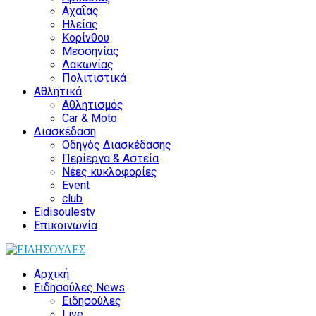
Αχαΐας
Ηλείας
Κορίνθου
Μεσσηνίας
Λακωνίας
Πολιτιστικά
Αθλητικά
Αθλητισμός
Car & Moto
Διασκέδαση
Οδηγός Διασκέδασης
Περίεργα & Αστεία
Νέες κυκλοφορίες
Event
club
Eidisoulestv
Επικοινωνία
Αρχική
Ειδησούλες News
Ειδησούλες
Live