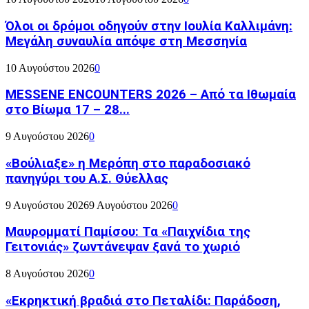
Όλοι οι δρόμοι οδηγούν στην Ιουλία Καλλιμάνη:
Μεγάλη συναυλία απόψε στη Μεσσηνία
10 Αυγούστου 2026
0
MESSENE ENCOUNTERS 2026 – Από τα Ιθωμαία
στο Βίωμα 17 – 28...
9 Αυγούστου 2026
0
«Βούλιαξε» η Μερόπη στο παραδοσιακό
πανηγύρι του Α.Σ. Θύελλας
9 Αυγούστου 2026
9 Αυγούστου 2026
0
Μαυρομματί Παμίσου: Τα «Παιχνίδια της
Γειτονιάς» ζωντάνεψαν ξανά το χωριό
8 Αυγούστου 2026
0
«Εκρηκτική βραδιά στο Πεταλίδι: Παράδοση,