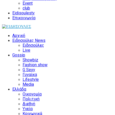
Event
club
Eidisoulestv
Επικοινωνία
Αρχική
Ειδησούλες News
Ειδησούλες
Live
Gossip
Showbiz
Fashion show
G Sexy
Γυναίκα
Lifestyle
Media
Ελλάδα
Οικονομία
Πολιτική
Διεθνή
Υγεία
Κοινωνικά