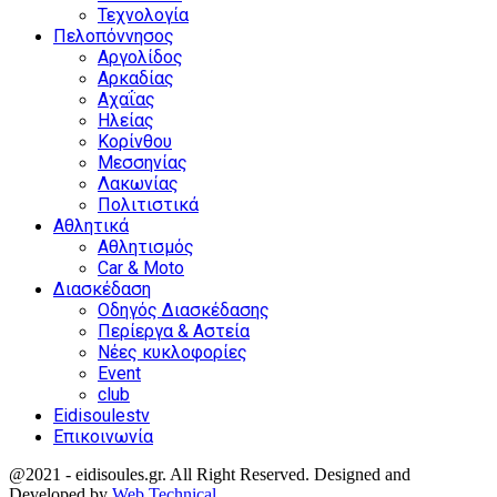
Τεχνολογία
Πελοπόννησος
Αργολίδος
Αρκαδίας
Αχαΐας
Ηλείας
Κορίνθου
Μεσσηνίας
Λακωνίας
Πολιτιστικά
Αθλητικά
Αθλητισμός
Car & Moto
Διασκέδαση
Οδηγός Διασκέδασης
Περίεργα & Αστεία
Νέες κυκλοφορίες
Event
club
Eidisoulestv
Επικοινωνία
@2021 - eidisoules.gr. All Right Reserved. Designed and
Developed by
Web Technical