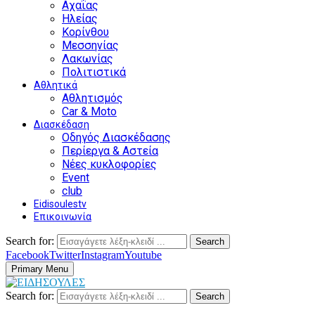
Αχαΐας
Ηλείας
Κορίνθου
Μεσσηνίας
Λακωνίας
Πολιτιστικά
Αθλητικά
Αθλητισμός
Car & Moto
Διασκέδαση
Οδηγός Διασκέδασης
Περίεργα & Αστεία
Νέες κυκλοφορίες
Event
club
Eidisoulestv
Επικοινωνία
Search for:
Search
Facebook
Twitter
Instagram
Youtube
Primary Menu
Search for:
Search