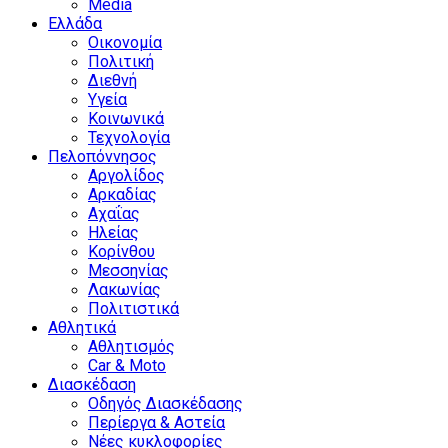
Media
Ελλάδα
Οικονομία
Πολιτική
Διεθνή
Υγεία
Κοινωνικά
Τεχνολογία
Πελοπόννησος
Αργολίδος
Αρκαδίας
Αχαΐας
Ηλείας
Κορίνθου
Μεσσηνίας
Λακωνίας
Πολιτιστικά
Αθλητικά
Αθλητισμός
Car & Moto
Διασκέδαση
Οδηγός Διασκέδασης
Περίεργα & Αστεία
Νέες κυκλοφορίες