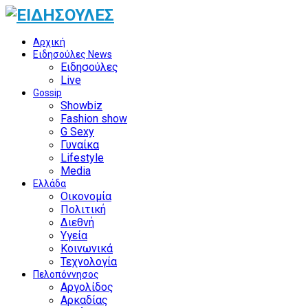
Αρχική
Ειδησούλες News
Ειδησούλες
Live
Gossip
Showbiz
Fashion show
G Sexy
Γυναίκα
Lifestyle
Media
Ελλάδα
Οικονομία
Πολιτική
Διεθνή
Υγεία
Κοινωνικά
Τεχνολογία
Πελοπόννησος
Αργολίδος
Αρκαδίας