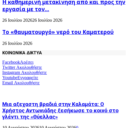
H καθημερινή μετακίνηση από και προς την
εργασία με τον...
26 Ιουλίου 2026
26 Ιουλίου 2026
Το «θαυματουργό» νερό του Καματερού
26 Ιουλίου 2026
ΚΟΙΝΩΝΙΚΑ ΔΙΚΤΥΑ
Facebook
Αρέσει
Twitter
Ακολουθήστε
Instagram
Ακολουθήστε
Youtube
Εγγραφείτε
Email
Ακολουθήστε
Μια αξεχαστη βραδιά στην Καλαμάτα: Ο
Χρήστος Αντωνιάδης ξεσήκωσε το κοινό στο
γλέντι της «Θύελλας»
10 Αυγούστου 2026
10 Αυγούστου 2026
0