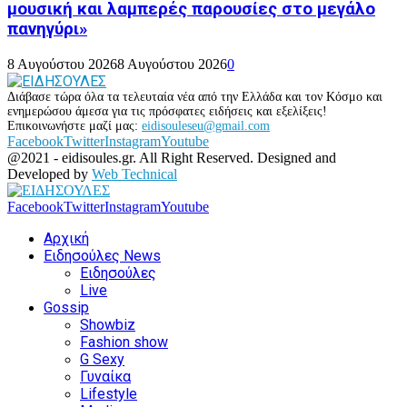
μουσική και λαμπερές παρουσίες στο μεγάλο
πανηγύρι»
8 Αυγούστου 2026
8 Αυγούστου 2026
0
Διάβασε τώρα όλα τα τελευταία νέα από την Ελλάδα και τον Κόσμο και
ενημερώσου άμεσα για τις πρόσφατες ειδήσεις και εξελίξεις!
Επικοινωνήστε μαζί μας:
eidisouleseu@gmail.com
Facebook
Twitter
Instagram
Youtube
@2021 - eidisoules.gr. All Right Reserved. Designed and
Developed by
Web Technical
Facebook
Twitter
Instagram
Youtube
Αρχική
Ειδησούλες News
Ειδησούλες
Live
Gossip
Showbiz
Fashion show
G Sexy
Γυναίκα
Lifestyle