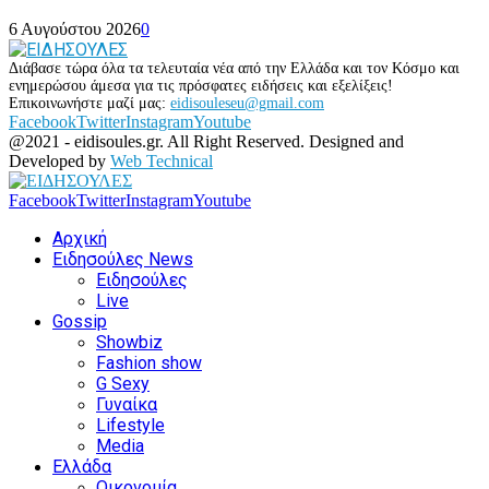
6 Αυγούστου 2026
0
Διάβασε τώρα όλα τα τελευταία νέα από την Ελλάδα και τον Κόσμο και
ενημερώσου άμεσα για τις πρόσφατες ειδήσεις και εξελίξεις!
Επικοινωνήστε μαζί μας:
eidisouleseu@gmail.com
Facebook
Twitter
Instagram
Youtube
@2021 - eidisoules.gr. All Right Reserved. Designed and
Developed by
Web Technical
Facebook
Twitter
Instagram
Youtube
Αρχική
Ειδησούλες News
Ειδησούλες
Live
Gossip
Showbiz
Fashion show
G Sexy
Γυναίκα
Lifestyle
Media
Ελλάδα
Οικονομία