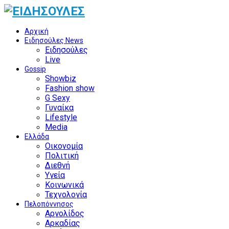
Αρχική
Ειδησούλες News
Ειδησούλες
Live
Gossip
Showbiz
Fashion show
G Sexy
Γυναίκα
Lifestyle
Media
Ελλάδα
Οικονομία
Πολιτική
Διεθνή
Υγεία
Κοινωνικά
Τεχνολογία
Πελοπόννησος
Αργολίδος
Αρκαδίας