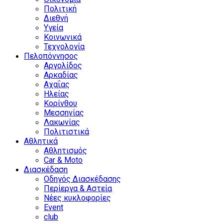
Πολιτική
Διεθνή
Υγεία
Κοινωνικά
Τεχνολογία
Πελοπόννησος
Αργολίδος
Αρκαδίας
Αχαΐας
Ηλείας
Κορίνθου
Μεσσηνίας
Λακωνίας
Πολιτιστικά
Αθλητικά
Αθλητισμός
Car & Moto
Διασκέδαση
Οδηγός Διασκέδασης
Περίεργα & Αστεία
Νέες κυκλοφορίες
Event
club