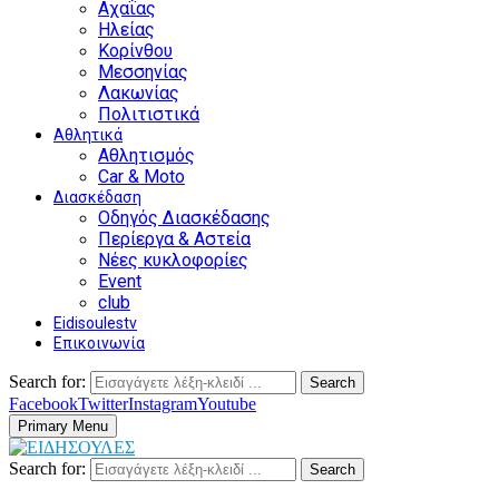
Αχαΐας
Ηλείας
Κορίνθου
Μεσσηνίας
Λακωνίας
Πολιτιστικά
Αθλητικά
Αθλητισμός
Car & Moto
Διασκέδαση
Οδηγός Διασκέδασης
Περίεργα & Αστεία
Νέες κυκλοφορίες
Event
club
Eidisoulestv
Επικοινωνία
Search for:
Search
Facebook
Twitter
Instagram
Youtube
Primary Menu
Search for:
Search