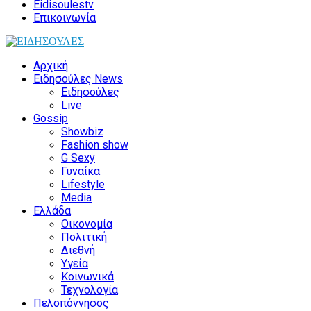
Eidisoulestv
Επικοινωνία
Αρχική
Ειδησούλες News
Ειδησούλες
Live
Gossip
Showbiz
Fashion show
G Sexy
Γυναίκα
Lifestyle
Media
Ελλάδα
Οικονομία
Πολιτική
Διεθνή
Υγεία
Κοινωνικά
Τεχνολογία
Πελοπόννησος