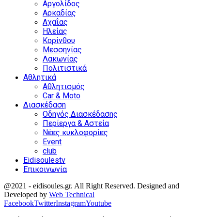
Αργολίδος
Αρκαδίας
Αχαΐας
Ηλείας
Κορίνθου
Μεσσηνίας
Λακωνίας
Πολιτιστικά
Αθλητικά
Αθλητισμός
Car & Moto
Διασκέδαση
Οδηγός Διασκέδασης
Περίεργα & Αστεία
Νέες κυκλοφορίες
Event
club
Eidisoulestv
Επικοινωνία
@2021 - eidisoules.gr. All Right Reserved. Designed and
Developed by
Web Technical
Facebook
Twitter
Instagram
Youtube