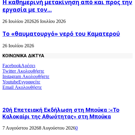
H καθημερινή μετακίνηση από και προς την
εργασία με τον...
26 Ιουλίου 2026
26 Ιουλίου 2026
Το «θαυματουργό» νερό του Καματερού
26 Ιουλίου 2026
ΚΟΙΝΩΝΙΚΑ ΔΙΚΤΥΑ
Facebook
Αρέσει
Twitter
Ακολουθήστε
Instagram
Ακολουθήστε
Youtube
Εγγραφείτε
Email
Ακολουθήστε
20ή Επετειακή Εκδήλωση στη Μπούκα :«Το
Καλοκαίρι της Αθωότητας» στη Μπούκα
7 Αυγούστου 2026
8 Αυγούστου 2026
0