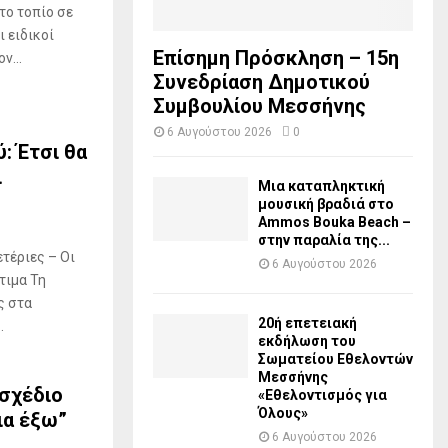
το τοπίο σε
ι ειδικοί
Επίσημη Πρόσκληση – 15η
ν...
Συνεδρίαση Δημοτικού
Συμβουλίου Μεσσήνης
6 Αυγούστου 2026
0
: Έτσι θα
ι
Μια καταπληκτική
μουσική βραδιά στο
Ammos Bouka Beach –
στην παραλία της...
τέριες – Oι
6 Αυγούστου 2026
τιμα Τη
ς στα
20ή επετειακή
.
εκδήλωση του
Σωματείου Εθελοντών
Μεσσήνης
 σχέδιο
«Εθελοντισμός για
Όλους»
ια έξω”
6 Αυγούστου 2026