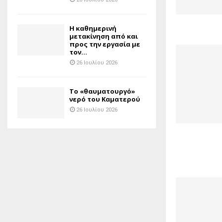
H καθημερινή
μετακίνηση από και
προς την εργασία με
τον...
26 Ιουλίου 2026
Το «θαυματουργό»
νερό του Καματερού
26 Ιουλίου 2026