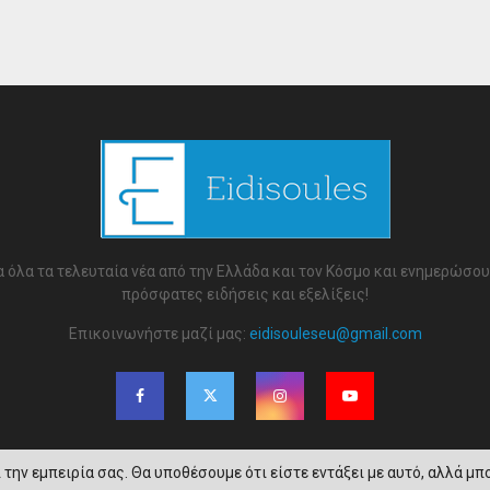
 όλα τα τελευταία νέα από την Ελλάδα και τον Κόσμο και ενημερώσου 
πρόσφατες ειδήσεις και εξελίξεις!
Επικοινωνήστε μαζί μας:
eidisouleseu@gmail.com
την εμπειρία σας. Θα υποθέσουμε ότι είστε εντάξει με αυτό, αλλά μπο