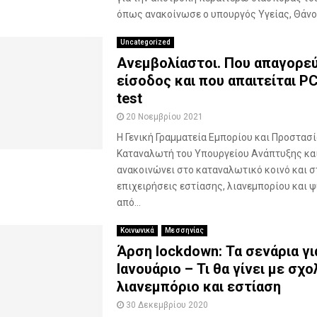
όπως ανακοίνωσε ο υπουργός Υγείας, Θάνος
Uncategorized
Ανεμβολίαστοι. Που απαγορεύ
είσοδος και που απαιτείται PC
test
20 Νοεμβρίου 2021
Η Γενική Γραμματεία Εμπορίου και Προστασ
Καταναλωτή του Υπουργείου Ανάπτυξης κα
ανακοινώνει στο καταναλωτικό κοινό και σ
επιχειρήσεις εστίασης, λιανεμπορίου και 
από...
Κοινωνικά
Μεσσηνίας
Άρση lockdown: Τα σενάρια γι
Ιανουάριο – Τι θα γίνει με σχο
λιανεμπόριο και εστίαση
30 Δεκεμβρίου 2020