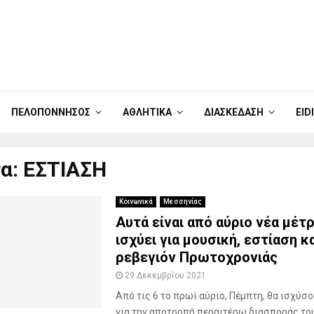
ΠΕΛΟΠΌΝΝΗΣΟΣ
ΑΘΛΗΤΙΚΆ
ΔΙΑΣΚΈΔΑΣΗ
EID
α: ΕΣΤΙΑΣΗ
Κοινωνικά
Μεσσηνίας
Αυτά είναι από αύριο νέα μέτρ
ισχύει για μουσική, εστίαση κ
ρεβεγιόν Πρωτοχρονιάς
29 Δεκεμβρίου 2021
Από τις 6 το πρωί αύριο, Πέμπτη, θα ισχύσο
για την αποτροπή περαιτέρω διασποράς του