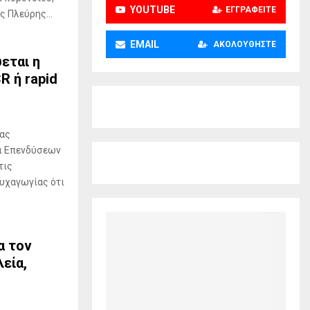
YOUTUBE
ΕΓΓΡΑΦΕΊΤΕ
 Πλεύρης...
EMAIL
ΑΚΟΛΟΥΘΉΣΤΕ
εται η
R ή rapid
ίας
ι Επενδύσεων
τις
ψυχαγωγίας ότι
α τον
λεία,