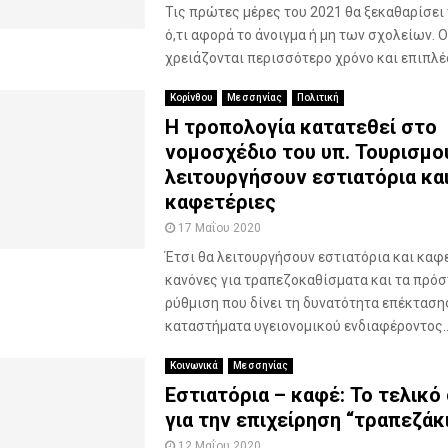
Τις πρώτες μέρες του 2021 θα ξεκαθαρίσει 
ό,τι αφορά το άνοιγμα ή μη των σχολείων. Ο
χρειάζονται περισσότερο χρόνο και επιπλέο
Κορίνθου
Μεσσηνίας
Πολιτική
Η τροπολογία κατατεθεί στο
νομοσχέδιο του υπ. Τουρισμού
λειτουργήσουν εστιατόρια κα
καφετέριες
17 Μαΐου 2020
Έτσι θα λειτουργήσουν εστιατόρια και καφε
κανόνες για τραπεζοκαθίσματα και τα πρόσ
ρύθμιση που δίνει τη δυνατότητα επέκταση
καταστήματα υγειονομικού ενδιαφέροντος..
Κοινωνικά
Μεσσηνίας
Εστιατόρια – καφέ: Το τελικό
για την επιχείρηση “τραπεζάκ
12 Μαΐου 2020