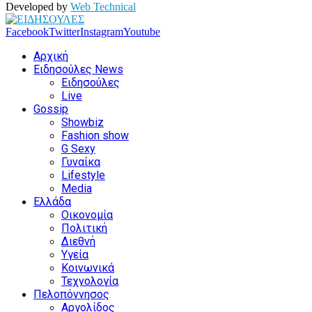
Developed by
Web Technical
Facebook
Twitter
Instagram
Youtube
Αρχική
Ειδησούλες News
Ειδησούλες
Live
Gossip
Showbiz
Fashion show
G Sexy
Γυναίκα
Lifestyle
Media
Ελλάδα
Οικονομία
Πολιτική
Διεθνή
Υγεία
Κοινωνικά
Τεχνολογία
Πελοπόννησος
Αργολίδος