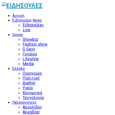
Αρχική
Ειδησούλες News
Ειδησούλες
Live
Gossip
Showbiz
Fashion show
G Sexy
Γυναίκα
Lifestyle
Media
Ελλάδα
Οικονομία
Πολιτική
Διεθνή
Υγεία
Κοινωνικά
Τεχνολογία
Πελοπόννησος
Αργολίδος
Αρκαδίας