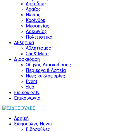
Αρκαδίας
Αχαΐας
Ηλείας
Κορίνθου
Μεσσηνίας
Λακωνίας
Πολιτιστικά
Αθλητικά
Αθλητισμός
Car & Moto
Διασκέδαση
Οδηγός Διασκέδασης
Περίεργα & Αστεία
Νέες κυκλοφορίες
Event
club
Eidisoulestv
Επικοινωνία
Αρχική
Ειδησούλες News
Ειδησούλες