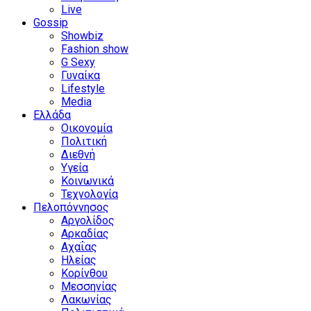
Live
Gossip
Showbiz
Fashion show
G Sexy
Γυναίκα
Lifestyle
Media
Ελλάδα
Οικονομία
Πολιτική
Διεθνή
Υγεία
Κοινωνικά
Τεχνολογία
Πελοπόννησος
Αργολίδος
Αρκαδίας
Αχαΐας
Ηλείας
Κορίνθου
Μεσσηνίας
Λακωνίας