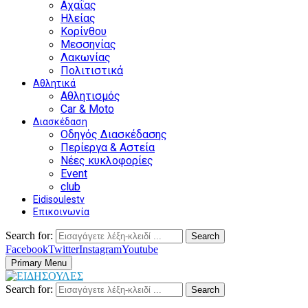
Αχαΐας
Ηλείας
Κορίνθου
Μεσσηνίας
Λακωνίας
Πολιτιστικά
Αθλητικά
Αθλητισμός
Car & Moto
Διασκέδαση
Οδηγός Διασκέδασης
Περίεργα & Αστεία
Νέες κυκλοφορίες
Event
club
Eidisoulestv
Επικοινωνία
Search for:
Search
Facebook
Twitter
Instagram
Youtube
Primary Menu
Search for:
Search