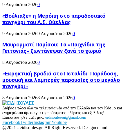
9 Αυγούστου 2026
0
«Βούλιαξε» η Μερόπη στο παραδοσιακό
πανηγύρι του Α.Σ. Θύελλας
9 Αυγούστου 2026
9 Αυγούστου 2026
0
Μαυρομματί Παμίσου: Τα «Παιχνίδια της
Γειτονιάς» ζωντάνεψαν ξανά το χωριό
8 Αυγούστου 2026
0
«Εκρηκτική βραδιά στο Πεταλίδι: Παράδοση,
μουσική και λαμπερές παρουσίες στο μεγάλο
πανηγύρι»
8 Αυγούστου 2026
8 Αυγούστου 2026
0
Διάβασε τώρα όλα τα τελευταία νέα από την Ελλάδα και τον Κόσμο και
ενημερώσου άμεσα για τις πρόσφατες ειδήσεις και εξελίξεις!
Επικοινωνήστε μαζί μας:
eidisouleseu@gmail.com
Facebook
Twitter
Instagram
Youtube
@2021 - eidisoules.gr. All Right Reserved. Designed and