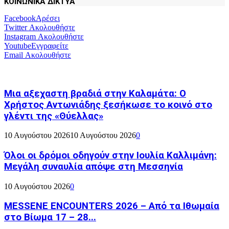
ΚΟΙΝΩΝΙΚΑ ΔΙΚΤΥΑ
Facebook
Αρέσει
Twitter
Ακολουθήστε
Instagram
Ακολουθήστε
Youtube
Εγγραφείτε
Email
Ακολουθήστε
Μια αξεχαστη βραδιά στην Καλαμάτα: Ο
Χρήστος Αντωνιάδης ξεσήκωσε το κοινό στο
γλέντι της «Θύελλας»
10 Αυγούστου 2026
10 Αυγούστου 2026
0
Όλοι οι δρόμοι οδηγούν στην Ιουλία Καλλιμάνη:
Μεγάλη συναυλία απόψε στη Μεσσηνία
10 Αυγούστου 2026
0
MESSENE ENCOUNTERS 2026 – Από τα Ιθωμαία
στο Βίωμα 17 – 28...