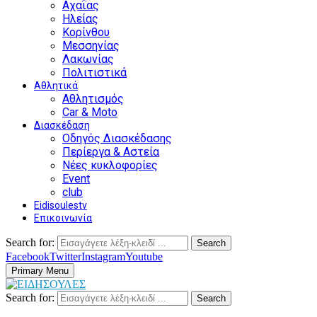
Αχαΐας
Ηλείας
Κορίνθου
Μεσσηνίας
Λακωνίας
Πολιτιστικά
Αθλητικά
Αθλητισμός
Car & Moto
Διασκέδαση
Οδηγός Διασκέδασης
Περίεργα & Αστεία
Νέες κυκλοφορίες
Event
club
Eidisoulestv
Επικοινωνία
Search for:
Search
Facebook
Twitter
Instagram
Youtube
Primary Menu
Search for:
Search