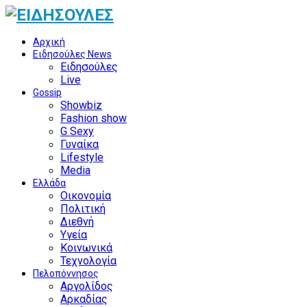
Αρχική
Ειδησούλες News
Ειδησούλες
Live
Gossip
Showbiz
Fashion show
G Sexy
Γυναίκα
Lifestyle
Media
Ελλάδα
Οικονομία
Πολιτική
Διεθνή
Υγεία
Κοινωνικά
Τεχνολογία
Πελοπόννησος
Αργολίδος
Αρκαδίας