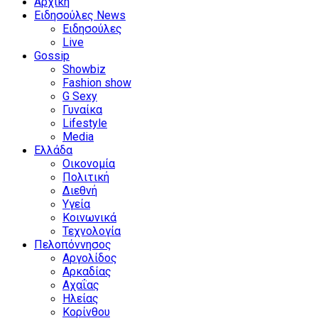
Αρχική
Ειδησούλες News
Ειδησούλες
Live
Gossip
Showbiz
Fashion show
G Sexy
Γυναίκα
Lifestyle
Media
Ελλάδα
Οικονομία
Πολιτική
Διεθνή
Υγεία
Κοινωνικά
Τεχνολογία
Πελοπόννησος
Αργολίδος
Αρκαδίας
Αχαΐας
Ηλείας
Κορίνθου