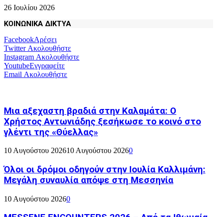
26 Ιουλίου 2026
ΚΟΙΝΩΝΙΚΑ ΔΙΚΤΥΑ
Facebook
Αρέσει
Twitter
Ακολουθήστε
Instagram
Ακολουθήστε
Youtube
Εγγραφείτε
Email
Ακολουθήστε
Μια αξεχαστη βραδιά στην Καλαμάτα: Ο
Χρήστος Αντωνιάδης ξεσήκωσε το κοινό στο
γλέντι της «Θύελλας»
10 Αυγούστου 2026
10 Αυγούστου 2026
0
Όλοι οι δρόμοι οδηγούν στην Ιουλία Καλλιμάνη:
Μεγάλη συναυλία απόψε στη Μεσσηνία
10 Αυγούστου 2026
0