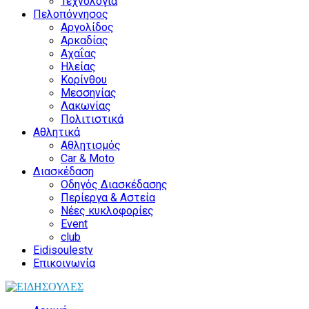
Τεχνολογία
Πελοπόννησος
Αργολίδος
Αρκαδίας
Αχαΐας
Ηλείας
Κορίνθου
Μεσσηνίας
Λακωνίας
Πολιτιστικά
Αθλητικά
Αθλητισμός
Car & Moto
Διασκέδαση
Οδηγός Διασκέδασης
Περίεργα & Αστεία
Νέες κυκλοφορίες
Event
club
Eidisoulestv
Επικοινωνία