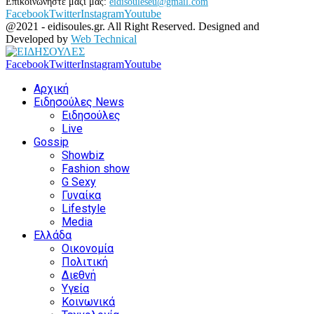
Επικοινωνήστε μαζί μας:
eidisouleseu@gmail.com
Facebook
Twitter
Instagram
Youtube
@2021 - eidisoules.gr. All Right Reserved. Designed and
Developed by
Web Technical
Facebook
Twitter
Instagram
Youtube
Αρχική
Ειδησούλες News
Ειδησούλες
Live
Gossip
Showbiz
Fashion show
G Sexy
Γυναίκα
Lifestyle
Media
Ελλάδα
Οικονομία
Πολιτική
Διεθνή
Υγεία
Κοινωνικά