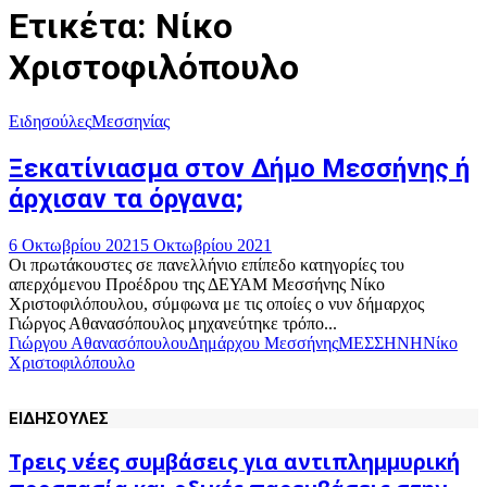
Ετικέτα: Νίκο
Χριστοφιλόπουλο
Ειδησούλες
Μεσσηνίας
Ξεκατίνιασμα στον Δήμο Μεσσήνης ή
άρχισαν τα όργανα;
6 Οκτωβρίου 2021
5 Οκτωβρίου 2021
Οι πρωτάκουστες σε πανελλήνιο επίπεδο κατηγορίες του
απερχόμενου Προέδρου της ΔΕΥΑΜ Μεσσήνης Νίκο
Χριστοφιλόπουλου, σύμφωνα με τις οποίες ο νυν δήμαρχος
Γιώργος Αθανασόπουλος μηχανεύτηκε τρόπο...
Γιώργου Αθανασόπουλου
Δημάρχου Μεσσήνης
ΜΕΣΣΗΝΗ
Νίκο
Χριστοφιλόπουλο
ΕΙΔΗΣΟΥΛΕΣ
Τρεις νέες συμβάσεις για αντιπλημμυρική