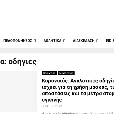
ΠΕΛΟΠΌΝΝΗΣΟΣ
ΑΘΛΗΤΙΚΆ
ΔΙΑΣΚΈΔΑΣΗ
EID
α: οδηγιες
Κοινωνικά
Μεσσηνίας
Κορονοϊός: Αναλυτικές οδηγίε
ισχύει για τη χρήση μάσκας, τ
αποστάσεις και τα μέτρα ατο
υγιεινής
2 Μαΐου 2020
Αναλυτικές οδηγίες έδωσε η Υγειονομική 