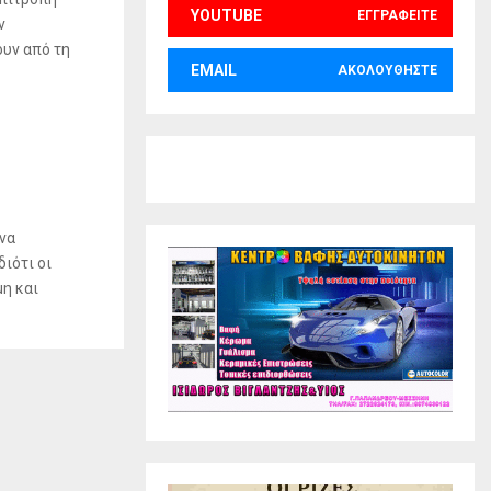
YOUTUBE
ΕΓΓΡΑΦΕΊΤΕ
ν
ουν από τη
EMAIL
ΑΚΟΛΟΥΘΉΣΤΕ
 να
ιότι οι
μη και