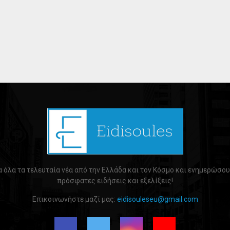
 όλα τα τελευταία νέα από την Ελλάδα και τον Κόσμο και ενημερώσου 
πρόσφατες ειδήσεις και εξελίξεις!
Επικοινωνήστε μαζί μας:
eidisouleseu@gmail.com