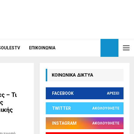
ISOULESTV
ΕΠΙΚΟΙΝΩΝΊΑ
ΚΟΙΝΩΝΙΚΑ ΔΙΚΤΥΑ
FACEBOOK
ς – Τι
ΑΡΈΣΕΙ
ις
TWITTER
μικής
ΑΚΟΛΟΥΘΉΣΤΕ
INSTAGRAM
ΑΚΟΛΟΥΘΉΣΤΕ
Επιτροπή