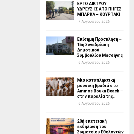
ΕΡΓΟ ΔΙΚΤΥΟΥ
ΥΔΡΕΥΣΗΣ ΑΠΟ ΠΗΓΕΣ
ΜΠΑΡΚΑ – ΚΟΥΡΤΑΚΙ
7 Αυγούστου 2026
Επίσημη Πρόσκληση –
15η Συνεδρίαση
Δημοτικού
Συμβουλίου Μεσσήνης
6 Αυγούστου 2026
Μια καταπληκτική
μουσική βραδιά στο
Ammos Bouka Beach –
στην παραλία της...
6 Αυγούστου 2026
20ή επετειακή
εκδήλωση του
Σωματείου Εθελοντών