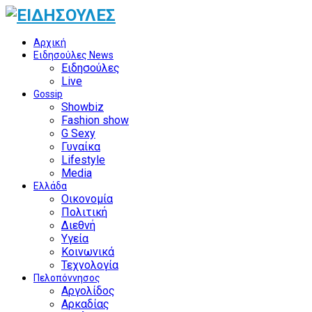
Αρχική
Ειδησούλες News
Ειδησούλες
Live
Gossip
Showbiz
Fashion show
G Sexy
Γυναίκα
Lifestyle
Media
Ελλάδα
Οικονομία
Πολιτική
Διεθνή
Υγεία
Κοινωνικά
Τεχνολογία
Πελοπόννησος
Αργολίδος
Αρκαδίας