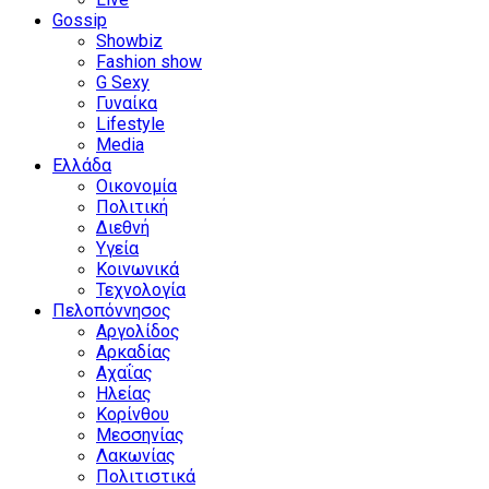
Gossip
Showbiz
Fashion show
G Sexy
Γυναίκα
Lifestyle
Media
Ελλάδα
Οικονομία
Πολιτική
Διεθνή
Υγεία
Κοινωνικά
Τεχνολογία
Πελοπόννησος
Αργολίδος
Αρκαδίας
Αχαΐας
Ηλείας
Κορίνθου
Μεσσηνίας
Λακωνίας
Πολιτιστικά