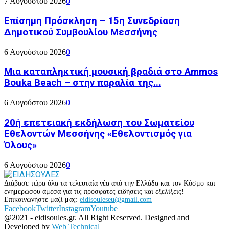
7 Αυγούστου 2026
0
Επίσημη Πρόσκληση – 15η Συνεδρίαση
Δημοτικού Συμβουλίου Μεσσήνης
6 Αυγούστου 2026
0
Μια καταπληκτική μουσική βραδιά στο Ammos
Bouka Beach – στην παραλία της...
6 Αυγούστου 2026
0
20ή επετειακή εκδήλωση του Σωματείου
Εθελοντών Μεσσήνης «Εθελοντισμός για
Όλους»
6 Αυγούστου 2026
0
Διάβασε τώρα όλα τα τελευταία νέα από την Ελλάδα και τον Κόσμο και
ενημερώσου άμεσα για τις πρόσφατες ειδήσεις και εξελίξεις!
Επικοινωνήστε μαζί μας:
eidisouleseu@gmail.com
Facebook
Twitter
Instagram
Youtube
@2021 - eidisoules.gr. All Right Reserved. Designed and
Developed by
Web Technical