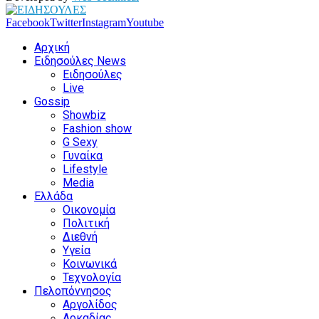
Facebook
Twitter
Instagram
Youtube
Αρχική
Ειδησούλες News
Ειδησούλες
Live
Gossip
Showbiz
Fashion show
G Sexy
Γυναίκα
Lifestyle
Media
Ελλάδα
Οικονομία
Πολιτική
Διεθνή
Υγεία
Κοινωνικά
Τεχνολογία
Πελοπόννησος
Αργολίδος
Αρκαδίας