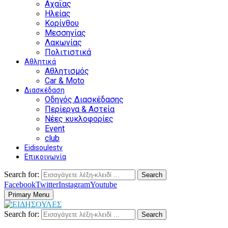
Αχαΐας
Ηλείας
Κορίνθου
Μεσσηνίας
Λακωνίας
Πολιτιστικά
Αθλητικά
Αθλητισμός
Car & Moto
Διασκέδαση
Οδηγός Διασκέδασης
Περίεργα & Αστεία
Νέες κυκλοφορίες
Event
club
Eidisoulestv
Επικοινωνία
Search for:
Search
Facebook
Twitter
Instagram
Youtube
Primary Menu
Search for:
Search