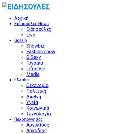
Αρχική
Ειδησούλες News
Ειδησούλες
Live
Gossip
Showbiz
Fashion show
G Sexy
Γυναίκα
Lifestyle
Media
Ελλάδα
Οικονομία
Πολιτική
Διεθνή
Υγεία
Κοινωνικά
Τεχνολογία
Πελοπόννησος
Αργολίδος
Αρκαδίας