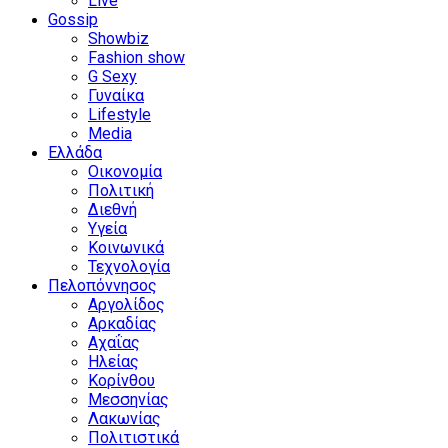
Live
Gossip
Showbiz
Fashion show
G Sexy
Γυναίκα
Lifestyle
Media
Ελλάδα
Οικονομία
Πολιτική
Διεθνή
Υγεία
Κοινωνικά
Τεχνολογία
Πελοπόννησος
Αργολίδος
Αρκαδίας
Αχαΐας
Ηλείας
Κορίνθου
Μεσσηνίας
Λακωνίας
Πολιτιστικά