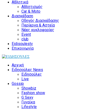
Αθλητικά
Αθλητισμός
Car & Moto
Διασκέδαση
Οδηγός Διασκέδασης
Περίεργα & Αστεία
Νέες κυκλοφορίες
Event
club
Eidisoulestv
Επικοινωνία
Αρχική
Ειδησούλες News
Ειδησούλες
Live
Gossip
Showbiz
Fashion show
G Sexy
Γυναίκα
Lifestyle