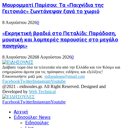
Μαυρομματί Παμίσου: Τα «Παιχνίδια της
Γειτονιάς» ζωντάνεψαν ξανά το χωριό
8 Αυγούστου 2026
0
«Εκρηκτική βραδιά στο Πεταλίδι: Παράδοση,
μουσική και λαμπερές παρουσίες στο μεγάλο
πανηγύρι»
8 Αυγούστου 2026
8 Αυγούστου 2026
0
Διάβασε τώρα όλα τα τελευταία νέα από την Ελλάδα και τον Κόσμο και
ενημερώσου άμεσα για τις πρόσφατες ειδήσεις και εξελίξεις!
Επικοινωνήστε μαζί μας:
eidisouleseu@gmail.com
Facebook
Twitter
Instagram
Youtube
@2021 - eidisoules.gr. All Right Reserved. Designed and
Developed by
Web Technical
Facebook
Twitter
Instagram
Youtube
Αρχική
Ειδησούλες News
Ειδησούλες