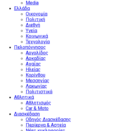
Media
Ελλάδα
Οικονομία
Πολιτική
Διεθνή
Υγεία
Κοινωνικά
Τεχνολογία
Πελοπόννησος
Αργολίδος
Αρκαδίας
Αχαΐας
Ηλείας
Κορίνθου
Μεσσηνίας
Λακωνίας
Πολιτιστικά
Αθλητικά
Αθλητισμός
Car & Moto
Διασκέδαση
Οδηγός Διασκέδασης
Περίεργα & Αστεία
Νέες κυκλοφορίες