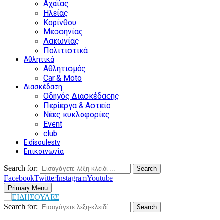
Αχαΐας
Ηλείας
Κορίνθου
Μεσσηνίας
Λακωνίας
Πολιτιστικά
Αθλητικά
Αθλητισμός
Car & Moto
Διασκέδαση
Οδηγός Διασκέδασης
Περίεργα & Αστεία
Νέες κυκλοφορίες
Event
club
Eidisoulestv
Επικοινωνία
Search for:
Search
Facebook
Twitter
Instagram
Youtube
Primary Menu
Search for:
Search