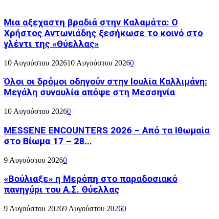
Μια αξεχαστη βραδιά στην Καλαμάτα: Ο
Χρήστος Αντωνιάδης ξεσήκωσε το κοινό στο
γλέντι της «Θύελλας»
10 Αυγούστου 2026
10 Αυγούστου 2026
0
Όλοι οι δρόμοι οδηγούν στην Ιουλία Καλλιμάνη:
Μεγάλη συναυλία απόψε στη Μεσσηνία
10 Αυγούστου 2026
0
MESSENE ENCOUNTERS 2026 – Από τα Ιθωμαία
στο Βίωμα 17 – 28...
9 Αυγούστου 2026
0
«Βούλιαξε» η Μερόπη στο παραδοσιακό
πανηγύρι του Α.Σ. Θύελλας
9 Αυγούστου 2026
9 Αυγούστου 2026
0