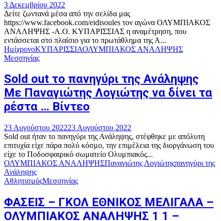
3 Δεκεμβρίου 2022
Δείτε ζωντανά μέσα από την σελίδα μας
https://www.facebook.com/eidisoules τον αγώνα ΟΛΥΜΠΙΑΚΟΣ
ΑΝΑΛΗΨΗΣ -Α.Ο. ΚΥΠΑΡΙΣΣΙΑΣ η αναμέτρηση, που
εντάσσεται στο πλαίσιο για το πρωτάθλημα της Α...
Ημίχρονο
ΚΥΠΑΡΙΣΣΙΑ
ΟΛΥΜΠΙΑΚΟΣ ΑΝΑΛΗΨΗΣ
Μεσσηνίας
Sold out το πανηγύρι της Ανάληψης
Με Παναγιώτης Λογιώτης να δίνει τα
ρέστα … Βίντεο
23 Αυγούστου 2022
23 Αυγούστου 2022
Sold out ήταν το πανηγύρι της Ανάληψης, στέφθηκε με απόλυτη
επιτυχία είχε πάρα πολύ κόσμο, την επιμέλεια της διοργάνωση του
είχε το Ποδοσφαιρικό σωματείο Ολυμπιακός...
ΟΛΥΜΠΙΑΚΟΣ ΑΝΑΛΗΨΗΣ
Παναγιώτης Λογιώτης
πανηγύρι της
Ανάληψης
Αθλητισμός
Μεσσηνίας
ΦΑΣΕΙΣ – ΓΚΟΛ ΕΘΝΙΚΟΣ ΜΕΛΙΓΑΛΑ –
ΟΛΥΜΠΙΑΚΟΣ ΑΝΑΛΗΨΗΣ 1 1 –