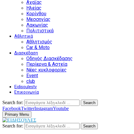
Αχαΐας
Ηλείας
Κορίνθου
Μεσσηνίας
Λακωνίας
Πολιτιστικά
Αθλητικά
Αθλητισμός
Car & Moto
Διασκέδαση
Οδηγός Διασκέδασης
Περίεργα & Αστεία
Νέες κυκλοφορίες
Event
club
Eidisoulestv
Επικοινωνία
Search for:
Search
Facebook
Twitter
Instagram
Youtube
Primary Menu
Search for:
Search