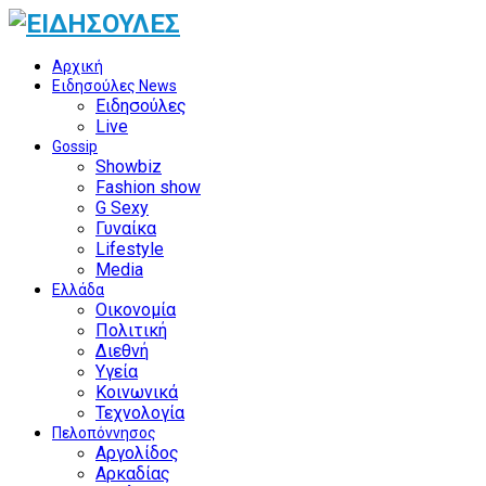
Αρχική
Ειδησούλες News
Ειδησούλες
Live
Gossip
Showbiz
Fashion show
G Sexy
Γυναίκα
Lifestyle
Media
Ελλάδα
Οικονομία
Πολιτική
Διεθνή
Υγεία
Κοινωνικά
Τεχνολογία
Πελοπόννησος
Αργολίδος
Αρκαδίας