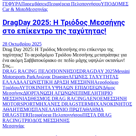
ΓΕΦΥΡΑ
Παρεμβάσεις
Περιφέρεια Πελοποννήσου
ΥΠΟΔΟΜΕΣ
Car & Moto
Μεσσηνίας
DragDay 2025: Η Τριόδος Μεσσήνης
στο επίκεντρο της ταχύτητας!
28 Οκτωβρίου 2025
Drag Day 2025: Η Τριόδος Μεσσήνης στο επίκεντρο της
ταχύτητας! Το αεροδρόμιο Τριόδου Μεσσήνης μετατράπηκε για
ένα ακόμη Σαββατοκύριακο σε πεδίο μάχης υψηλών οκτανίων!
Στις...
DRAG RACING ΠΕΛΟΠΟΝΝΗΣΟΣ
DRAGDAY 2025
Messini
Motorsports Park
Αγώνας Dragster
ΑΓΩΝΕΣ ΤΑΧΥΤΗΤΑΣ
ΕΛΛΑΔΑ
ΑΓΩΝΙΣΤΙΚΗ ΔΡΑΣΗ ΜΕΣΣΗΝΗ
Αεροδρόμιο
Τριόδου
ΑΥΤΟΚΙΝΗΤΑ ΥΨΗΛΩΝ ΕΠΙΔΟΣΕΩΝ
Δήμος
Μεσσήνης
ΔΙΟΡΓΑΝΩΣΗ ΑΓΩΝΩΝ
ΕΠΙΜΕΛΗΤΗΡΙΟ
ΜΕΣΣΗΝΙΑΣ
ΘΕΣΜΟΣ DRAG RACING
ΛΕΝΟΕ
ΜΕΣΣΗΝΗ
MOTORSPORT
ΜΗΧΑΝΕΣ DRAGSTER
ΜΗΧΑΝΟΚΙΝΗΤΟΣ
ΑΘΛΗΤΙΣΜΟΣ
ΠΑΝΕΛΛΗΝΙΟ ΠΡΩΤΑΘΛΗΜΑ
DRAGSTER
Περιφέρεια Πελοποννήσου
ΠΙΣΤΑ DRAG
RACING
ΤΡΙΟΔΟΣ ΜΕΣΣΗΝΗΣ
Μεσσηνίας