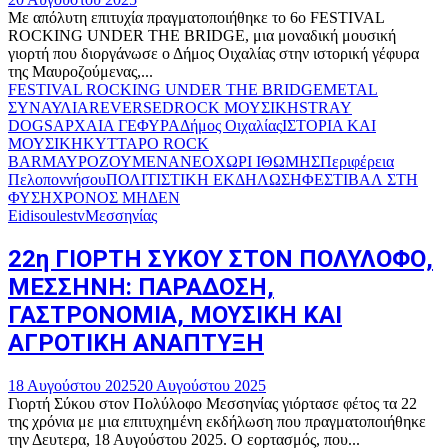
Με απόλυτη επιτυχία πραγματοποιήθηκε το 6ο FESTIVAL
ROCKING UNDER THE BRIDGE, μια μοναδική μουσική
γιορτή που διοργάνωσε ο Δήμος Οιχαλίας στην ιστορική γέφυρα
της Μαυροζούμενας,...
FESTIVAL ROCKING UNDER THE BRIDGE
METAL
ΣΥΝΑΥΛΙΑ
REVERSED
ROCK ΜΟΥΣΙΚΗ
STRAY
DOGS
ΑΡΧΑΙΑ ΓΕΦΥΡΑ
Δήμος Οιχαλίας
ΙΣΤΟΡΙΑ ΚΑΙ
ΜΟΥΣΙΚΗ
ΚΥΤΤΑΡΟ ROCK
BAR
ΜΑΥΡΟΖΟΥΜΕΝΑ
ΝΕΟΧΩΡΙ ΙΘΩΜΗΣ
Περιφέρεια
Πελοποννήσου
ΠΟΛΙΤΙΣΤΙΚΗ ΕΚΔΗΛΩΣΗ
ΦΕΣΤΙΒΑΛ ΣΤΗ
ΦΥΣΗ
ΧΡΟΝΟΣ ΜΗΔΕΝ
Eidisoulestv
Μεσσηνίας
22η ΓΙΟΡΤΗ ΣΥΚΟΥ ΣΤΟΝ ΠΟΛΥΛΟΦΟ,
ΜΕΣΣΗΝΗ: ΠΑΡΑΔΟΣΗ,
ΓΑΣΤΡΟΝΟΜΙΑ, ΜΟΥΣΙΚΗ ΚΑΙ
ΑΓΡΟΤΙΚΗ ΑΝΑΠΤΥΞΗ
18 Αυγούστου 2025
20 Αυγούστου 2025
Γιορτή Σύκου στον Πολύλοφο Μεσσηνίας γιόρτασε φέτος τα 22
της χρόνια με μια επιτυχημένη εκδήλωση που πραγματοποιήθηκε
την Δευτερα, 18 Αυγούστου 2025. Ο εορτασμός, που...