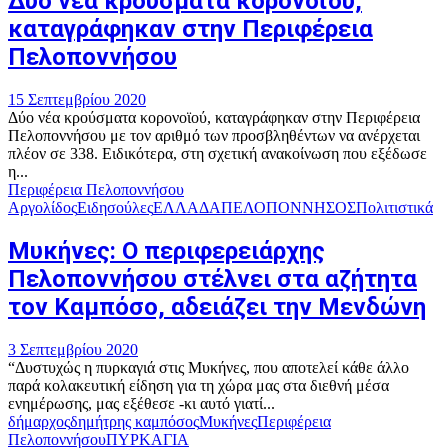
Δύο νέα κρούσματα κορονοϊού,
καταγράφηκαν στην Περιφέρεια
Πελοποννήσου
15 Σεπτεμβρίου 2020
Δύο νέα κρούσματα κορονοϊού, καταγράφηκαν στην Περιφέρεια
Πελοποννήσου με τον αριθμό των προσβληθέντων να ανέρχεται
πλέον σε 338. Ειδικότερα, στη σχετική ανακοίνωση που εξέδωσε
η...
Περιφέρεια Πελοποννήσου
Αργολίδος
Ειδησούλες
ΕΛΛΑΔΑ
ΠΕΛΟΠΟΝΝΗΣΟΣ
Πολιτιστικά
Μυκήνες: Ο περιφερειάρχης
Πελοποννήσου στέλνει στα αζήτητα
τον Καμπόσο, αδειάζει την Μενδώνη
3 Σεπτεμβρίου 2020
“Δυστυχώς η πυρκαγιά στις Μυκήνες, που αποτελεί κάθε άλλο
παρά κολακευτική είδηση για τη χώρα μας στα διεθνή μέσα
ενημέρωσης, μας εξέθεσε -κι αυτό γιατί...
δήμαρχος
δημήτρης καμπόσος
Μυκήνες
Περιφέρεια
Πελοποννήσου
ΠΥΡΚΑΓΙΑ