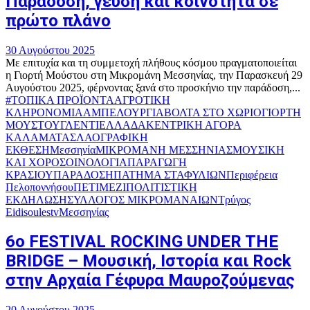
Παράδοση, γεύση και κοινότητα σε
πρώτο πλάνο
30 Αυγούστου 2025
Με επιτυχία και τη συμμετοχή πλήθους κόσμου πραγματοποιείται
η Γιορτή Μούστου στη Μικρομάνη Μεσσηνίας, την Παρασκευή 29
Αυγούστου 2025, φέρνοντας ξανά στο προσκήνιο την παράδοση,...
#ΤΟΠΙΚΑ ΠΡΟΪΟΝΤΑ
ΑΓΡΟΤΙΚΗ
ΚΛΗΡΟΝΟΜΙΑ
ΑΜΠΕΛΟΥΡΓΙΑ
ΒΟΛΤΑ ΣΤΟ ΧΩΡΙΟ
ΓΙΟΡΤΗ
ΜΟΥΣΤΟΥ
ΓΛΕΝΤΙ
ΕΛΛΑΔΑ
ΚΕΝΤΡΙΚΗ ΑΓΟΡΑ
ΚΑΛΑΜΑΤΑΣ
ΛΑΟΓΡΑΦΙΚΗ
ΕΚΘΕΣΗ
Μεσσηνία
ΜΙΚΡΟΜΑΝΗ ΜΕΣΣΗΝΙΑΣ
ΜΟΥΣΙΚΗ
ΚΑΙ ΧΟΡΟΣ
ΟΙΝΟΛΟΓΙΑ
ΠΑΡΑΓΩΓΗ
ΚΡΑΣΙΟΥ
ΠΑΡΑΔΟΣΗ
ΠΑΤΗΜΑ ΣΤΑΦΥΛΙΩΝ
Περιφέρεια
Πελοποννήσου
ΠΕΤΙΜΕΖΙ
ΠΟΛΙΤΙΣΤΙΚΗ
ΕΚΔΗΛΩΣΗ
ΣΥΛΛΟΓΟΣ ΜΙΚΡΟΜΑΝΑΙΩΝ
Τρύγος
Eidisoulestv
Μεσσηνίας
6ο FESTIVAL ROCKING UNDER THE
BRIDGE – Μουσική, Ιστορία και Rock
στην Αρχαία Γέφυρα Μαυροζούμενας
20 Αυγούστου 2025