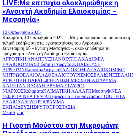
LIVE:Με επιτυχία ολοκληρώθηκε η
«Ανοιχτή Ακαδημία Ελαιοκομίας –
Μεσσηνία»
10 Οκτωβρίου 2025
Καλαμάτα, 10 Οκτωβρίου 2025 — Με μια πλούσια και ουσιαστική
τελική εκδήλωση στις εγκαταστάσεις του Αγροτικού
Συνεταιρισμού «Ένωση Μεσσηνίας», ολοκληρώθηκε το
πρόγραμμα «Ανοιχτή Ακαδημία Ελαιοκομίας...
ΑΓΡΟΤΙΚΗ ΑΝΑΠΤΥΞΗ
ΑΝΟΙΧΤΗ ΑΚΑΔΗΜΙΑ
ΕΛΑΙΟΚΟΜΙΑΣ
Βιώσιμη Γεωργία
ΕΚΠΑΙΔΕΥΣΗ
ΑΓΡΟΤΩΝ
Ελαιοκαλλιέργεια
ΕΛΑΙΟΚΟΜΙΑ
ΕΛΑΙΟΚΟΜΙΚΟ
ΜΗΤΡΩΟ
ΕΛΑΙΟΛΑΔΟ
ΕΛΑΙΟΤΟΥΡΙΣΜΟΣ
ΕΛΑΙΩΝΕΣ
ΕΛΛΗ
ΑΓΡΟΤΙΚΗ ΠΑΡΑΓΩΓΗ
ΕΝΩΣΗ ΜΕΣΣΗΝΙΑΣ
ΙΔΡΥΜΑ
ΚΑΠΕΤΑΝ ΒΑΣΙΛΗ
ΙΔΡΥΜΑ ΣΤΑΥΡΟΣ
ΝΙΑΡΧΟΣ
Καλαμάτα
ΚΛΙΜΑΤΙΚΗ ΑΛΛΑΓΗ
Μεσσηνία
ΝΕΑ
ΓΕΩΡΓΙΑ ΝΕΑ ΓΕΝΙΑ
Περιφέρεια Πελοποννήσου
ΠΟΙΟΤΗΤΑ
ΕΛΑΙΟΛΑΔΟΥ
ΠΡΟΓΡΑΜΜΑ
ΕΚΠΑΙΔΕΥΣΗΣ
ΦΥΤΟΠΡΟΣΤΑΣΙΑ
Μεσσηνίας
Η Γιορτή Μούστου στη Μικρομάνη: