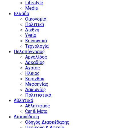
Lifestyle
Media
Ελλάδα
Οικονομία
Πολιτική
Διεθνή
Υγεία
Κοινωνικά
Τεχνολογία
Πελοπόννησος
Αργολίδος
Αρκαδίας
Αχαΐας
Ηλείας
Κορίνθου
Μεσσηνίας
Λακωνίας
Πολιτιστικά
Αθλητικά
Αθλητισμός
Car & Moto
Διασκέδαση
Οδηγός Διασκέδασης
Περίεργα & Αστεία