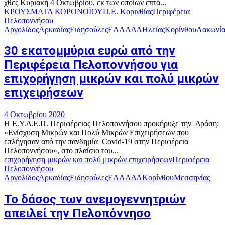
χθες Κυριακή 4 Οκτωβρίου, εκ των οποίων επτά...
ΚΡΟΥΣΜΑΤΑ ΚΟΡΟΝΟΪΟΥ
Π.Ε. Κορινθίας
Περιφέρεια
Πελοποννήσου
Αργολίδος
Αρκαδίας
Ειδησούλες
ΕΛΛΑΔΑ
Ηλείας
Κορίνθου
Λακωνία
30 εκατομμύρια ευρώ από την
Περιφέρεια Πελοποννήσου για
επιχορήγηση μικρών και πολύ μικρών
επιχειρήσεων
4 Οκτωβρίου 2020
Η Ε.Υ.Δ.Ε.Π. Περιφέρειας Πελοποννήσου προκήρυξε την Δράση:
«Ενίσχυση Μικρών και Πολύ Μικρών Επιχειρήσεων που
επλήγησαν από την πανδημία Covid-19 στην Περιφέρεια
Πελοποννήσου», στο πλαίσιο του...
επιχορήγηση μικρών και πολύ μικρών επιχειρήσεων
Περιφέρεια
Πελοποννήσου
Αργολίδος
Αρκαδίας
Ειδησούλες
ΕΛΛΑΔΑ
Κορίνθου
Μεσσηνίας
Το δάσος των ανεμογεννητριών
απειλεί την Πελοπόννησο