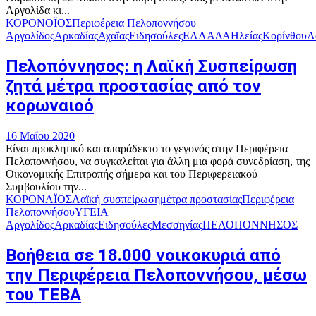
Αργολίδα κι...
ΚΟΡΟΝΟΪΟΣ
Περιφέρεια Πελοποννήσου
Αργολίδος
Αρκαδίας
Αχαΐας
Ειδησούλες
ΕΛΛΑΔΑ
Ηλείας
Κορίνθου
Λ
Πελοπόννησος: η Λαϊκή Συσπείρωση
ζητά μέτρα προστασίας από τον
κορωναιοό
16 Μαΐου 2020
Είναι προκλητικό και απαράδεκτο το γεγονός στην Περιφέρεια
Πελοποννήσου, να συγκαλείται για άλλη μια φορά συνεδρίαση, της
Οικονομικής Επιτροπής σήμερα και του Περιφερειακού
Συμβουλίου την...
ΚΟΡΟΝΑΪΟΣ
Λαϊκή συσπείρωση
μέτρα προστασίας
Περιφέρεια
Πελοποννήσου
ΥΓΕΙΑ
Αργολίδος
Αρκαδίας
Ειδησούλες
Μεσσηνίας
ΠΕΛΟΠΟΝΝΗΣΟΣ
Βοήθεια σε 18.000 νοικοκυριά από
την Περιφέρεια Πελοποννήσου, μέσω
του ΤΕΒΑ