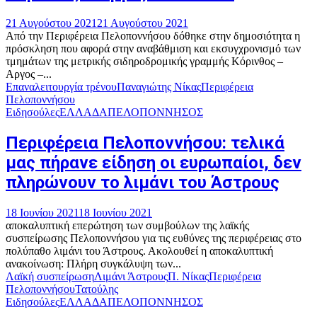
21 Αυγούστου 2021
21 Αυγούστου 2021
Από την Περιφέρεια Πελοποννήσου δόθηκε στην δημοσιότητα η
πρόσκληση που αφορά στην αναβάθμιση και εκσυγχρονισμό των
τμημάτων της μετρικής σιδηροδρομικής γραμμής Κόρινθος –
Αργος –...
Επαναλειτουργία τρένου
Παναγιώτης Νίκας
Περιφέρεια
Πελοποννήσου
Ειδησούλες
ΕΛΛΑΔΑ
ΠΕΛΟΠΟΝΝΗΣΟΣ
Περιφέρεια Πελοποννήσου: τελικά
μας πήρανε είδηση οι ευρωπαίοι, δεν
πληρώνουν το λιμάνι του Άστρους
18 Ιουνίου 2021
18 Ιουνίου 2021
αποκαλυπτική επερώτηση των συμβούλων της λαϊκής
συσπείρωσης Πελοποννήσου για τις ευθύνες της περιφέρειας στο
πολύπαθο λιμάνι του Άστρους. Ακολουθεί η αποκαλυπτική
ανακοίνωση: Πλήρη συγκάλυψη των...
Λαϊκή συσπείρωση
Λιμάνι Άστρους
Π. Νίκας
Περιφέρεια
Πελοποννήσου
Τατούλης
Ειδησούλες
ΕΛΛΑΔΑ
ΠΕΛΟΠΟΝΝΗΣΟΣ