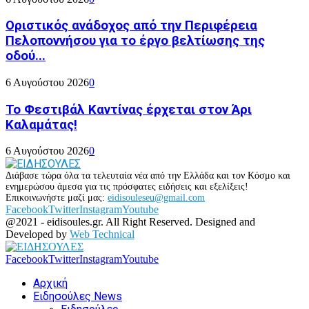
Οριστικός ανάδοχος από την Περιφέρεια
Πελοποννήσου για το έργο βελτίωσης της
οδού...
6 Αυγούστου 2026
0
Το Φεστιβάλ Καντίνας έρχεται στον Άρι
Καλαμάτας!
6 Αυγούστου 2026
0
Διάβασε τώρα όλα τα τελευταία νέα από την Ελλάδα και τον Κόσμο και
ενημερώσου άμεσα για τις πρόσφατες ειδήσεις και εξελίξεις!
Επικοινωνήστε μαζί μας:
eidisouleseu@gmail.com
Facebook
Twitter
Instagram
Youtube
@2021 - eidisoules.gr. All Right Reserved. Designed and
Developed by
Web Technical
Facebook
Twitter
Instagram
Youtube
Αρχική
Ειδησούλες News