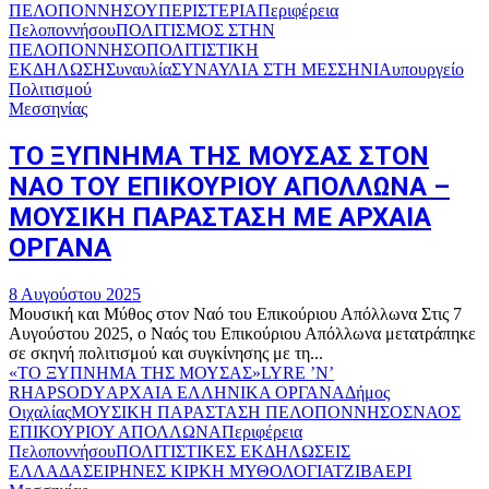
ΠΕΛΟΠΟΝΝΗΣΟΥ
ΠΕΡΙΣΤΕΡΙΑ
Περιφέρεια
Πελοποννήσου
ΠΟΛΙΤΙΣΜΟΣ ΣΤΗΝ
ΠΕΛΟΠΟΝΝΗΣΟ
ΠΟΛΙΤΙΣΤΙΚΗ
ΕΚΔΗΛΩΣΗ
Συναυλία
ΣΥΝΑΥΛΙΑ ΣΤΗ ΜΕΣΣΗΝΙΑ
υπουργείο
Πολιτισμού
Μεσσηνίας
ΤΟ ΞΥΠΝΗΜΑ ΤΗΣ ΜΟΥΣΑΣ ΣΤΟΝ
ΝΑΟ ΤΟΥ ΕΠΙΚΟΥΡΙΟΥ ΑΠΟΛΛΩΝΑ –
ΜΟΥΣΙΚΗ ΠΑΡΑΣΤΑΣΗ ΜΕ ΑΡΧΑΙΑ
ΟΡΓΑΝΑ
8 Αυγούστου 2025
Μουσική και Μύθος στον Ναό του Επικούριου Απόλλωνα Στις 7
Αυγούστου 2025, ο Ναός του Επικούριου Απόλλωνα μετατράπηκε
σε σκηνή πολιτισμού και συγκίνησης με τη...
«ΤΟ ΞΥΠΝΗΜΑ ΤΗΣ ΜΟΥΣΑΣ»
LYRE ’N’
RHAPSODY
ΑΡΧΑΙΑ ΕΛΛΗΝΙΚΑ ΟΡΓΑΝΑ
Δήμος
Οιχαλίας
ΜΟΥΣΙΚΗ ΠΑΡΑΣΤΑΣΗ ΠΕΛΟΠΟΝΝΗΣΟΣ
ΝΑΟΣ
ΕΠΙΚΟΥΡΙΟΥ ΑΠΟΛΛΩΝΑ
Περιφέρεια
Πελοποννήσου
ΠΟΛΙΤΙΣΤΙΚΕΣ ΕΚΔΗΛΩΣΕΙΣ
ΕΛΛΑΔΑ
ΣΕΙΡΗΝΕΣ ΚΙΡΚΗ ΜΥΘΟΛΟΓΙΑ
ΤΖΙΒΑΕΡΙ