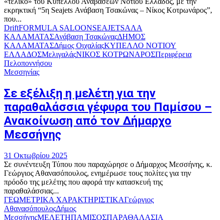
«τελικό» του Κυπέλλου Αναβάσεων Νοτίου Ελλάδος, με την
εκρηκτική “5η Seajets Ανάβαση Τσακώνας – Νίκος Κοτρωνάρος”,
που...
Drift
FORMULA SALOON
SEAJETS
ΑΛΑ
ΚΑΛΑΜΑΤΑΣ
Ανάβαση Τσακώνας
ΔΗΜΟΣ
ΚΑΛΑΜΑΤΑΣ
Δήμος Οιχαλίας
ΚΥΠΕΛΛΟ ΝΟΤΙΟΥ
ΕΛΛΑΔΟΣ
Μελιγαλάς
ΝΙΚΟΣ ΚΟΤΡΩΝΑΡΟΣ
Περιφέρεια
Πελοποννήσου
Μεσσηνίας
Σε εξέλιξη η μελέτη για την
παραθαλάσσια γέφυρα του Παμίσου –
Ανακοίνωση από τον Δήμαρχο
Μεσσήνης
31 Οκτωβρίου 2025
Σε συνέντευξη Τύπου που παραχώρησε ο Δήμαρχος Μεσσήνης, κ.
Γεώργιος Αθανασόπουλος, ενημέρωσε τους πολίτες για την
πρόοδο της μελέτης που αφορά την κατασκευή της
παραθαλάσσιας...
ΓΕΩΜΕΤΡΙΚΑ ΧΑΡΑΚΤΗΡΙΣΤΙΚΑ
Γεώργιος
Αθανασόπουλος
Δήμος
Μεσσήνης
ΜΕΛΕΤΗ
ΠΑΜΙΣΟΣ
ΠΑΡΑΘΑΛΑΣΙΑ