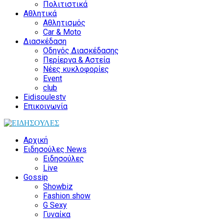
Πολιτιστικά
Αθλητικά
Αθλητισμός
Car & Moto
Διασκέδαση
Οδηγός Διασκέδασης
Περίεργα & Αστεία
Νέες κυκλοφορίες
Event
club
Eidisoulestv
Επικοινωνία
Αρχική
Ειδησούλες News
Ειδησούλες
Live
Gossip
Showbiz
Fashion show
G Sexy
Γυναίκα