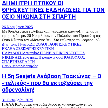
ΔΗΜΗΤΡΗ ΠΤΩΧΟΥ ΟΙ
ΘΡΗΣΚΕΥΤΙΚΕΣ ΕΚΔΗΛΩΣΕΙΣ ΓΙΑ ΤΟΝ
ΟΣΙΟ ΝΙΚΩΝΑ ΣΤΗ ΣΠΑΡΤΗ
26 Νοεμβρίου 2025
Με θρησκευτική ευλάβεια και πνευματική κατάνυξη η Σπάρτη
τίμησε σήμερα, 26 Νοεμβρίου, τον Πολιούχο και Προστάτη της,
Όσιο Νίκωνα τον «Μετανοείτε». Στο επίκεντρο του εορτασμού...
Δημήτρης Πτωχός
ΔΟΞΟΛΟΓΙΑ
ΘΡΗΣΚΕΥΤΙΚΕΣ
ΕΚΔΗΛΩΣΕΙΣ
ΘΡΗΣΚΕΥΤΙΚΗ
ΠΑΡΑΔΟΣΗ
Λακωνία
ΛΙΤΑΝΕΙΑ ΕΙΚΟΝΑΣ
ΟΣΙΟΣ
ΝΙΚΩΝΑΣ
Περιφέρεια Πελοποννήσου
ΠΟΛΙΟΥΧΟΣ
ΣΠΑΡΤΗΣ
ΣΠΑΡΤΗ
Car & Moto
Μεσσηνίας
Η 5η Seajets Ανάβαση Τσακώνας – Ο
«τελικός» που θα εκτοξεύσει την
αδρεναλίνη!
31 Οκτωβρίου 2025
Η ΑΛΑ Καλαμάτας ανεβάζει στροφές και διοργανώνει τον