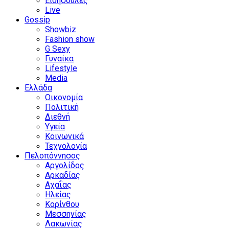
Ειδησούλες
Live
Gossip
Showbiz
Fashion show
G Sexy
Γυναίκα
Lifestyle
Media
Ελλάδα
Οικονομία
Πολιτική
Διεθνή
Υγεία
Κοινωνικά
Τεχνολογία
Πελοπόννησος
Αργολίδος
Αρκαδίας
Αχαΐας
Ηλείας
Κορίνθου
Μεσσηνίας
Λακωνίας