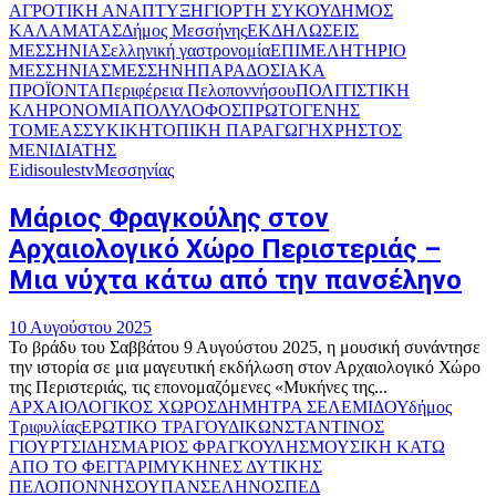
ΑΓΡΟΤΙΚΗ ΑΝΑΠΤΥΞΗ
ΓΙΟΡΤΗ ΣΥΚΟΥ
ΔΗΜΟΣ
ΚΑΛΑΜΑΤΑΣ
Δήμος Μεσσήνης
ΕΚΔΗΛΩΣΕΙΣ
ΜΕΣΣΗΝΙΑΣ
ελληνική γαστρονομία
ΕΠΙΜΕΛΗΤΗΡΙΟ
ΜΕΣΣΗΝΙΑΣ
ΜΕΣΣΗΝΗ
ΠΑΡΑΔΟΣΙΑΚΑ
ΠΡΟΪΟΝΤΑ
Περιφέρεια Πελοποννήσου
ΠΟΛΙΤΙΣΤΙΚΗ
ΚΛΗΡΟΝΟΜΙΑ
ΠΟΛΥΛΟΦΟΣ
ΠΡΩΤΟΓΕΝΗΣ
ΤΟΜΕΑΣ
ΣΥΚΙΚΗ
ΤΟΠΙΚΗ ΠΑΡΑΓΩΓΗ
ΧΡΗΣΤΟΣ
ΜΕΝΙΔΙΑΤΗΣ
Eidisoulestv
Μεσσηνίας
Μάριος Φραγκούλης στον
Αρχαιολογικό Χώρο Περιστεριάς –
Μια νύχτα κάτω από την πανσέληνο
10 Αυγούστου 2025
Το βράδυ του Σαββάτου 9 Αυγούστου 2025, η μουσική συνάντησε
την ιστορία σε μια μαγευτική εκδήλωση στον Αρχαιολογικό Χώρο
της Περιστεριάς, τις επονομαζόμενες «Μυκήνες της...
ΑΡΧΑΙΟΛΟΓΙΚΟΣ ΧΩΡΟΣ
ΔΗΜΗΤΡΑ ΣΕΛΕΜΙΔΟΥ
δήμος
Τριφυλίας
ΕΡΩΤΙΚΟ ΤΡΑΓΟΥΔΙ
ΚΩΝΣΤΑΝΤΙΝΟΣ
ΓΙΟΥΡΤΣΙΔΗΣ
ΜΑΡΙΟΣ ΦΡΑΓΚΟΥΛΗΣ
ΜΟΥΣΙΚΗ ΚΑΤΩ
ΑΠΟ ΤΟ ΦΕΓΓΑΡΙ
ΜΥΚΗΝΕΣ ΔΥΤΙΚΗΣ
ΠΕΛΟΠΟΝΝΗΣΟΥ
ΠΑΝΣΕΛΗΝΟΣ
ΠΕΔ