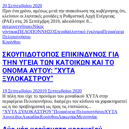
20 Σεπτεμβρίου 2020
Πριν ένα χρόνο, αμέσως μετά την ανακοίνωση της κυβέρνησης ότι,
κλείνουν οι λιγνιτικές μονάδες η Ρυθμιστική Αρχή Ενέργειας
(ΡΑΕ) στις 26 Σεπτέμβρη 2019, αδειοδότησε 8...
ανεμογεννήτριες
Νίκος
γόντικας
ΠΕΛΟΠΟΝΝΗΣΟΣ
περιβαλλοντικό έγκλημα
Περιφέρεια
Πελοποννήσου
Κορίνθου
ΣΚΟΥΠΙΔΟΤΟΠΟΣ ΕΠΙΚΙΝΔΥΝΟΣ ΓΙΑ
ΤΗΝ ΥΓΕΙΑ ΤΩΝ ΚΑΤΟΙΚΩΝ ΚΑΙ ΤΟ
ΟΝΟΜΑ ΑΥΤΟΥ: “ΧΥΤΑ
ΞΥΛΟΚΑΣΤΡΟΥ”
19 Σεπτεμβρίου 2020
19 Σεπτεμβρίου 2020
Η πόλη που είχε το προνόμιο του μοναδικού ΧΥΤΑ στην
περιφέρεια Πελοποννήσου, διατρέχει τον κίνδυνο να χαρακτηριστεί
ως η πιο προβληματική ως προς τις επιπτώσεις...
“ΧΥΤΑ ΞΥΛΟΚΑΣΤΡΟΥ”
Περιφέρεια Πελοποννήσου
ΧΥΤΑ
Αργολίδος
Αρκαδίας
Κορίνθου
Λακωνίας
Μεσσηνίας