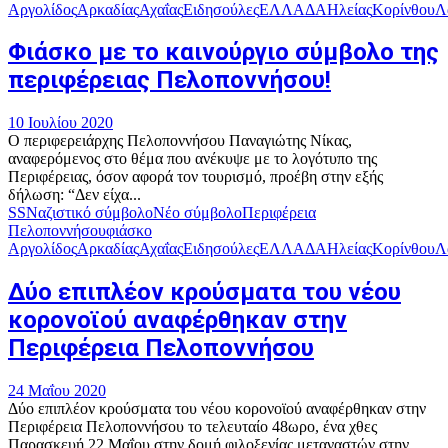
Αργολίδος
Αρκαδίας
Αχαΐας
Ειδησούλες
ΕΛΛΑΔΑ
Ηλείας
Κορίνθου
Λ
Φιάσκο με το καινούργιο σύμβολο της
περιφέρειας Πελοποννήσου!
10 Ιουλίου 2020
Ο περιφερειάρχης Πελοποννήσου Παναγιώτης Νίκας,
αναφερόμενος στο θέμα που ανέκυψε με το λογότυπο της
Περιφέρειας, όσον αφορά τον τουρισμό, προέβη στην εξής
δήλωση: “Δεν είχα...
SS
Ναζιστικό σύμβολο
Νέο σύμβολο
Περιφέρεια
Πελοποννήσου
φιάσκο
Αργολίδος
Αρκαδίας
Αχαΐας
Ειδησούλες
ΕΛΛΑΔΑ
Ηλείας
Κορίνθου
Λ
Δύο επιπλέον κρούσματα του νέου
κορονοϊού αναφέρθηκαν στην
Περιφέρεια Πελοποννήσου
24 Μαΐου 2020
Δύο επιπλέον κρούσματα του νέου κορονοϊού αναφέρθηκαν στην
Περιφέρεια Πελοποννήσου το τελευταίο 48ωρο, ένα χθες
Παρασκευή 22 Μαΐου στην δομή φιλοξενίας μεταναστών στην