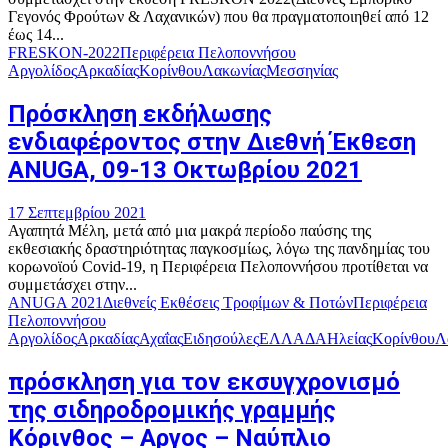
Γεγονός Φρούτων & Λαχανικών) που θα πραγματοποιηθεί από 12
έως 14...
FRESKON-2022
Περιφέρεια Πελοποννήσου
Αργολίδος
Αρκαδίας
Κορίνθου
Λακωνίας
Μεσσηνίας
Πρόσκληση εκδήλωσης
ενδιαφέροντος στην Διεθνή Έκθεση
ANUGA, 09-13 Οκτωβρίου 2021
17 Σεπτεμβρίου 2021
Αγαπητά Μέλη, μετά από μια μακρά περίοδο παύσης της
εκθεσιακής δραστηριότητας παγκοσμίως, λόγω της πανδημίας του
κορωνοϊού Covid-19, η Περιφέρεια Πελοποννήσου προτίθεται να
συμμετάσχει στην...
ANUGA 2021
Διεθνείς Εκθέσεις Τροφίμων & Ποτών
Περιφέρεια
Πελοποννήσου
Αργολίδος
Αρκαδίας
Αχαΐας
Ειδησούλες
ΕΛΛΑΔΑ
Ηλείας
Κορίνθου
Λ
πρόσκληση για τον εκσυγχρονισμό
της σιδηροδρομικής γραμμής
Κόρινθος – Αργος – Ναύπλιο